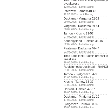
Timo Lahti viidestoista speedway
avauksessa
12.07.2025 - Lahti Racing
Rzeszow - Tarnow 48-42
11.07.2025 - Lahti Racing
Dackarna - Vargarna 62-28
09.07.2025 - Lahti Racing
Vargarna - Dackarna 39-51
08.07.2025 - Lahti Racing
Tarnow - Krosno 33-57
07.07.2025 - Lahti Racing
Sonderjylland - Holsted 38-46
02.07.2025 - Lahti Racing
Piraterna - Dackarna 46-44
01.07.2025 - Lahti Racing
Timo Lahti johti Ruotsin pronssi
finaalissa
28.06.2025 - Lahti Racing
Ruotsinmestaruusfinaali - RAINO
24.06.2025 - Lahti Racing
Tarnow - Bydgoszcz 54-36
22.06.2025 - Lahti Racing
Krosno - Tarnow 53-37
21.06.2025 - Lahti Racing
Holsted - Fjelsted 47-37
18.06.2025 - Lahti Racing
Dackarna - Piraterna 61-29
17.06.2025 - Lahti Racing
Bydgoszcz - Tarnow 58-32
15.06.2025 - Lahti Racing