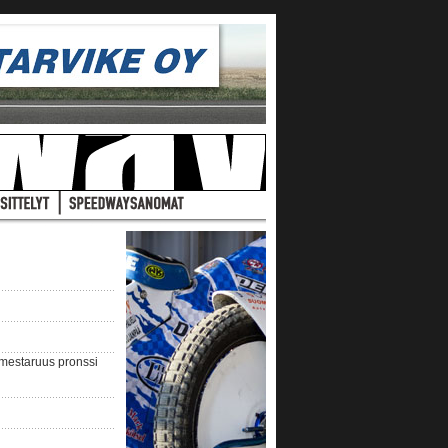
nmestaruus pronssi