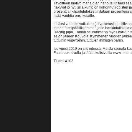
Tavoitteen motivoimana olen harjoitellut taas sään
näkyvät jo nyt, sillä kunto on kohonnut ropisten 
prosenttia (kilpailutulokset mitataan prosenteissa)
lisää vauhtia ensi kesälle.
Lisäksi vauhtiin vaikuttaa (toivottavasti positiivi
toinen "tiimipäällikkömme", jolle hankintalistal
Racing pipo. Tämän seurauksena myös kotikunta
se on jälleen Kouvola. Kymmenen vuoden jälkeen
tuttuihin ympyröihin, tuttujen ihmisten pariin.
Iso vuosi 2019 on siis edessä. Muista seurata 
Facebook-sivulla ja täällä kotisivuilla www.lahtira
T.Lahti #103