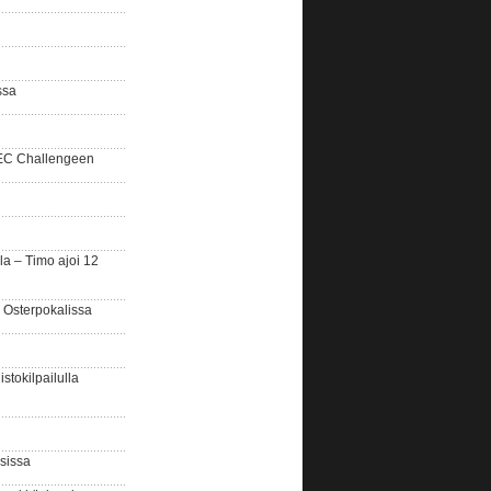
ssa
SEC Challengeen
la – Timo ajoi 12
 Osterpokalissa
stokilpailulla
sissa