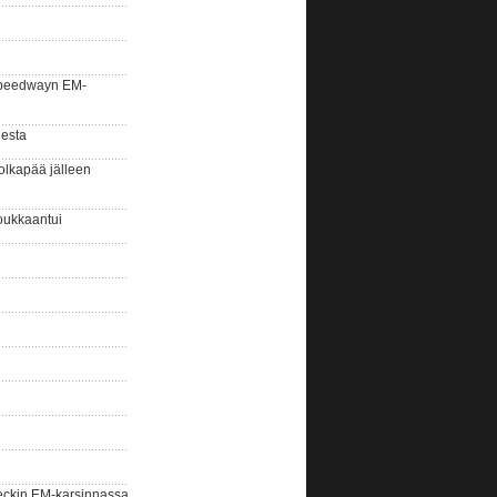
la speedwayn EM-
gesta
olkapää jälleen
oukkaantui
eckin EM-karsinnassa