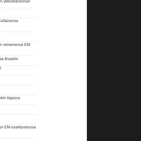
sin ykköskarsinnan
Kultaisessa
n viimeisessä EM-
aa finaaliin
7
kin liigassa
yn EM-osakilpailussa