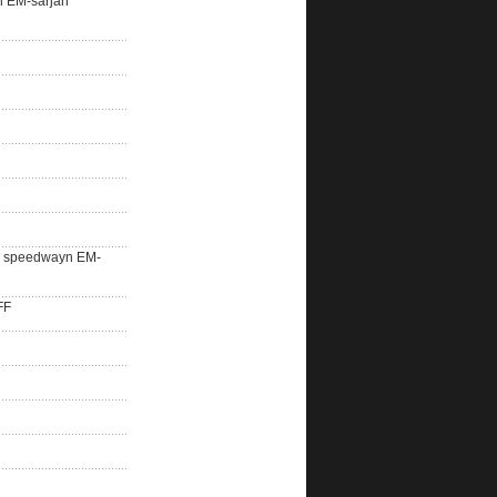
n EM-sarjan
lle speedwayn EM-
FF