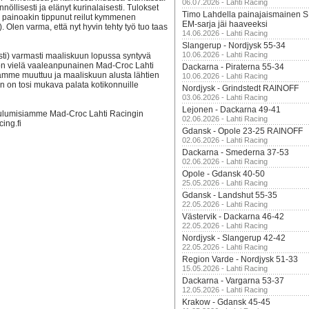
06.07.2026 - Lahti Racing
nöllisesti ja elänyt kurinalaisesti. Tulokset
Timo Lahdella painajaismainen
ja painoakin tippunut reilut kymmenen
EM-sarja jäi haaveeksi
. Olen varma, että nyt hyvin tehty työ tuo taas
14.06.2026 - Lahti Racing
Slangerup - Nordjysk 55-34
10.06.2026 - Lahti Racing
sesti) varmasti maaliskuun lopussa syntyvä
la on vielä vaaleanpunainen Mad-Croc Lahti
Dackarna - Piraterna 55-34
mme muuttuu ja maaliskuun alusta lähtien
10.06.2026 - Lahti Racing
 on tosi mukava palata kotikonnuille
Nordjysk - Grindstedt RAINOFF
03.06.2026 - Lahti Racing
Lejonen - Dackarna 49-41
kuulumisiamme Mad-Croc Lahti Racingin
02.06.2026 - Lahti Racing
cing.fi
Gdansk - Opole 23-25 RAINOFF
02.06.2026 - Lahti Racing
Dackarna - Smederna 37-53
02.06.2026 - Lahti Racing
Opole - Gdansk 40-50
25.05.2026 - Lahti Racing
Gdansk - Landshut 55-35
22.05.2026 - Lahti Racing
Västervik - Dackarna 46-42
22.05.2026 - Lahti Racing
Nordjysk - Slangerup 42-42
22.05.2026 - Lahti Racing
Region Varde - Nordjysk 51-33
15.05.2026 - Lahti Racing
Dackarna - Vargarna 53-37
12.05.2026 - Lahti Racing
Krakow - Gdansk 45-45