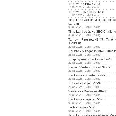
Tarnow - Ostrow 57-33
14.06.2025 - Lahti Racing
Tarnow - Poznan RAINOFF
14.06.2025 - Lahti Racing
Timo Lahti valittiin villillä kortil
sarjaan
05.06.2025 - Lahti Racing
Timo Lahti vetäytyy SEC Challen
30.05.2025 - Lahti Racing
Tarnow - Rzeszow 43-47 - Timon 
sijoiltaan
29.05.2025 - Lahti Racing
Holsted - Slangerup 39-45 Timo l
28.05.2025 - Lahti Racing
Rospiggarna - Dackarna 47-41
27.05.2025 - Lahti Racing
Region Varde - Holsted 32-52
21.05.2025 - Lahti Racing
Dackarna - Smederna 44-46
21.05.2025 - Lahti Racing
Holsted - Esbjerg 47-37
21.05.2025 - Lahti Racing
Västervik - Dackarna 48-42
21.05.2025 - Lahti Racing
Dackarna - Lejonen 50-40
06.05.2025 - Lahti Racing
Lodz - Tarnow 55-35
04.05.2025 - Lahti Racing
Timo Lahti vahvassa iskussa Mur