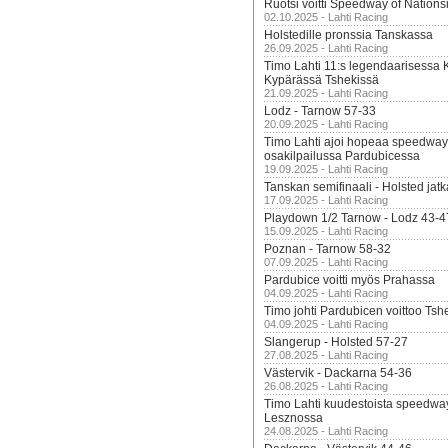
Ruotsi voitti Speedway of Nation
02.10.2025 - Lahti Racing
Holstedille pronssia Tanskassa
26.09.2025 - Lahti Racing
Timo Lahti 11:s legendaarisessa 
Kypärässä Tshekissä
21.09.2025 - Lahti Racing
Lodz - Tarnow 57-33
20.09.2025 - Lahti Racing
Timo Lahti ajoi hopeaa speedway
osakilpailussa Pardubicessa
19.09.2025 - Lahti Racing
Tanskan semifinaali - Holsted jatk
17.09.2025 - Lahti Racing
Playdown 1/2 Tarnow - Lodz 43-4
15.09.2025 - Lahti Racing
Poznan - Tarnow 58-32
07.09.2025 - Lahti Racing
Pardubice voitti myös Prahassa
04.09.2025 - Lahti Racing
Timo johti Pardubicen voittoo Tshe
04.09.2025 - Lahti Racing
Slangerup - Holsted 57-27
27.08.2025 - Lahti Racing
Västervik - Dackarna 54-36
26.08.2025 - Lahti Racing
Timo Lahti kuudestoista speedwa
Lesznossa
24.08.2025 - Lahti Racing