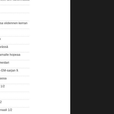
ssa viidennen kerran
n
ärässä
arnalle hopeaa
mestari
o EM-sarjan 9.
gassa
 1/2
/2
naali 1/2