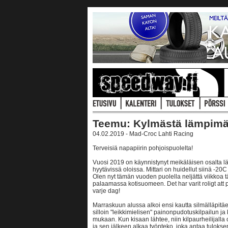
Teemu: Kylmästä lämpim
04.02.2019 - Mad-Croc Lahti Racing
Terveisiä napapiirin pohjoispuolelta!
Vuosi 2019 on käynnistynyt meikäläisen osalta lä
hyytävissä oloissa. Mittari on huidellut siinä -20C
Olen nyt tämän vuoden puolella neljättä viikkoa t
palaamassa kotisuomeen. Det har varit roligt att p
varje dag!
Marraskuun alussa alkoi ensi kautta silmälläpitäe
silloin "leikkimielisen" painonpudotuskilpailun ja
mukaan. Kun kisaan lähtee, niin kilpaurheilijalla 
ja sen jälkeen alkaa työnteko, joka antaa tuloks