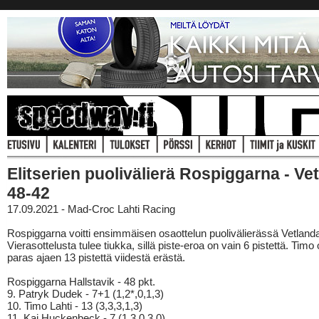
Elitserien puolivälierä Rospiggarna - Ve
48-42
17.09.2021 - Mad-Croc Lahti Racing
Rospiggarna voitti ensimmäisen osaottelun puolivälierässä Vetland
Vierasottelusta tulee tiukka, sillä piste-eroa on vain 6 pistettä. Timo ol
paras ajaen 13 pistettä viidestä erästä.
Rospiggarna Hallstavik - 48 pkt.
9. Patryk Dudek - 7+1 (1,2*,0,1,3)
10. Timo Lahti - 13 (3,3,3,1,3)
11. Kai Huckenbeck - 7 (1,3,0,3,0)