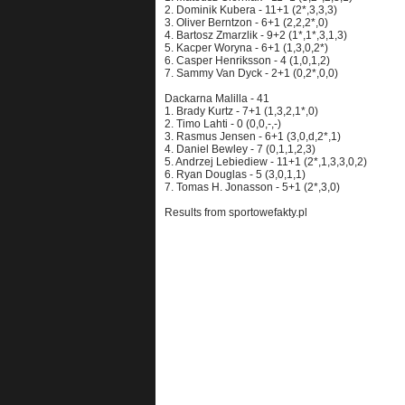
2. Dominik Kubera - 11+1 (2*,3,3,3)
3. Oliver Berntzon - 6+1 (2,2,2*,0)
4. Bartosz Zmarzlik - 9+2 (1*,1*,3,1,3)
5. Kacper Woryna - 6+1 (1,3,0,2*)
6. Casper Henriksson - 4 (1,0,1,2)
7. Sammy Van Dyck - 2+1 (0,2*,0,0)
Dackarna Malilla - 41
1. Brady Kurtz - 7+1 (1,3,2,1*,0)
2. Timo Lahti - 0 (0,0,-,-)
3. Rasmus Jensen - 6+1 (3,0,d,2*,1)
4. Daniel Bewley - 7 (0,1,1,2,3)
5. Andrzej Lebiediew - 11+1 (2*,1,3,3,0,2)
6. Ryan Douglas - 5 (3,0,1,1)
7. Tomas H. Jonasson - 5+1 (2*,3,0)
Results from sportowefakty.pl