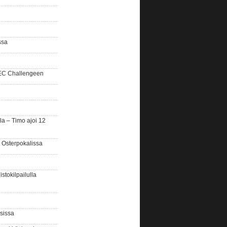
ssa
SEC Challengeen
la – Timo ajoi 12
 Osterpokalissa
stokilpailulla
sissa