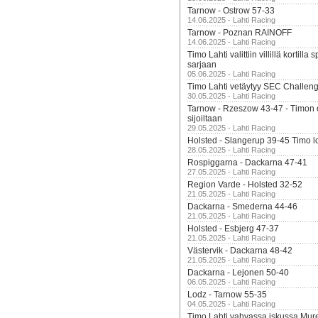
Tarnow - Ostrow 57-33
14.06.2025 - Lahti Racing
Tarnow - Poznan RAINOFF
14.06.2025 - Lahti Racing
Timo Lahti valittiin villillä kortil
sarjaan
05.06.2025 - Lahti Racing
Timo Lahti vetäytyy SEC Challen
30.05.2025 - Lahti Racing
Tarnow - Rzeszow 43-47 - Timon 
sijoiltaan
29.05.2025 - Lahti Racing
Holsted - Slangerup 39-45 Timo l
28.05.2025 - Lahti Racing
Rospiggarna - Dackarna 47-41
27.05.2025 - Lahti Racing
Region Varde - Holsted 32-52
21.05.2025 - Lahti Racing
Dackarna - Smederna 44-46
21.05.2025 - Lahti Racing
Holsted - Esbjerg 47-37
21.05.2025 - Lahti Racing
Västervik - Dackarna 48-42
21.05.2025 - Lahti Racing
Dackarna - Lejonen 50-40
06.05.2025 - Lahti Racing
Lodz - Tarnow 55-35
04.05.2025 - Lahti Racing
Timo Lahti vahvassa iskussa Mur