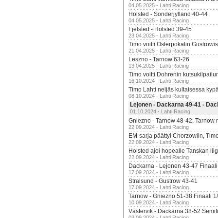
04.05.2025 - Lahti Racing
Holsted - Sonderjylland 40-44
04.05.2025 - Lahti Racing
Fjelsted - Holsted 39-45
23.04.2025 - Lahti Racing
Timo voitti Osterpokalin Gustrowi
21.04.2025 - Lahti Racing
Leszno - Tarnow 63-26
13.04.2025 - Lahti Racing
Timo voitti Dohrenin kutsukilpailu
16.10.2024 - Lahti Racing
Timo Lahti neljäs kultaisessa kyp
08.10.2024 - Lahti Racing
Lejonen - Dackarna 49-41 - Dac
01.10.2024 - Lahti Racing
Gniezno - Tarnow 48-42, Tarnow 
22.09.2024 - Lahti Racing
EM-sarja päättyi Chorzowiin, Tim
22.09.2024 - Lahti Racing
Holsted ajoi hopealle Tanskan lii
22.09.2024 - Lahti Racing
Dackarna - Lejonen 43-47 Finaali
17.09.2024 - Lahti Racing
Stralsund - Gustrow 43-41
17.09.2024 - Lahti Racing
Tarnow - Gniezno 51-38 Finaali 1
10.09.2024 - Lahti Racing
Västervik - Dackarna 38-52 Semifi
03.09.2024 - Lahti Racing