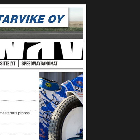
nmestaruus pronssi