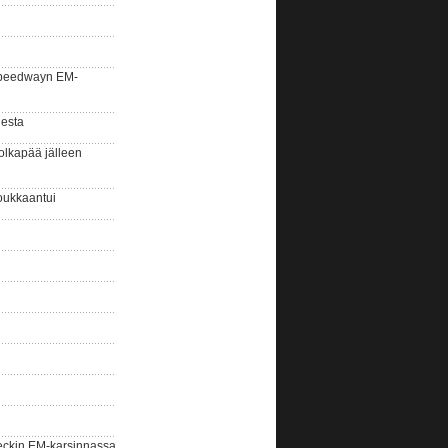
la speedwayn EM-
gesta
olkapää jälleen
oukkaantui
eckin EM-karsinnassa