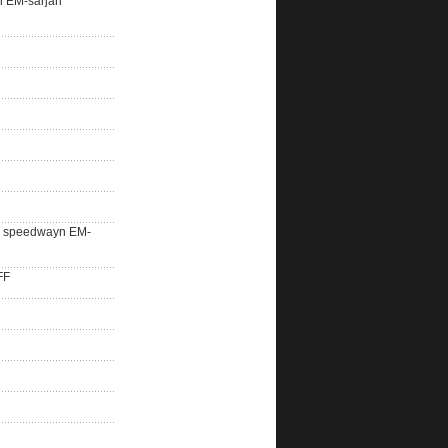
n EM-sarjan
lle speedwayn EM-
FF