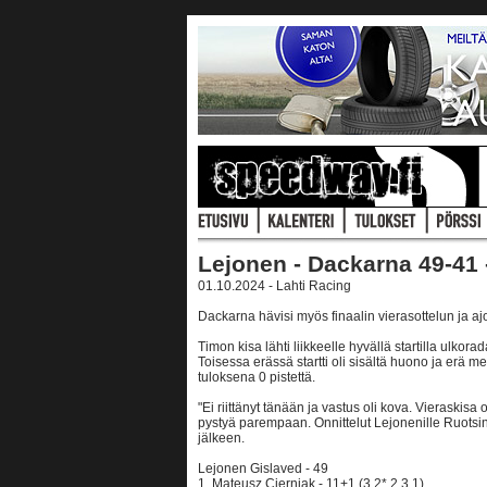
Lejonen - Dackarna 49-41 
01.10.2024 - Lahti Racing
Dackarna hävisi myös finaalin vierasottelun ja aj
Timon kisa lähti liikkeelle hyvällä startilla ulkorad
Toisessa erässä startti oli sisältä huono ja erä men
tuloksena 0 pistettä.
"Ei riittänyt tänään ja vastus oli kova. Vieraskisa
pystyä parempaan. Onnittelut Lejonenille Ruots
jälkeen.
Lejonen Gislaved - 49
1. Mateusz Cierniak - 11+1 (3,2*,2,3,1)