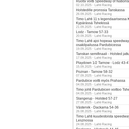
Ruotsi voitti Speedway of Nation
02.10.2025 - Lahti Racing
Holstedille pronssia Tanskassa
26.09.2025 - Lahti Racing
Timo Lahti 11:s legendaarisessa 
Kypärässä Tshekissä
21.09.2025 - Lahti Racing
Lodz - Tarnow 57-33
20.09.2025 - Lahti Racing
Timo Lahti ajoi hopeaa speedway
osakilpailussa Pardubicessa
19.09.2025 - Lahti Racing
Tanskan semifinaali - Holsted jatk
17.09.2025 - Lahti Racing
Playdown 1/2 Tarnow - Lodz 43-4
15.09.2025 - Lahti Racing
Poznan - Tarnow 58-32
07.09.2025 - Lahti Racing
Pardubice voitti myös Prahassa
04.09.2025 - Lahti Racing
Timo johti Pardubicen voittoo Tshe
04.09.2025 - Lahti Racing
Slangerup - Holsted 57-27
27.08.2025 - Lahti Racing
Västervik - Dackarna 54-36
26.08.2025 - Lahti Racing
Timo Lahti kuudestoista speedwa
Lesznossa
24.08.2025 - Lahti Racing