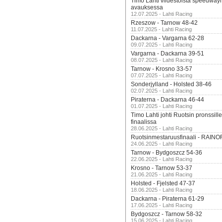
Timo Lahti viidestoista speedway
avauksessa
12.07.2025 - Lahti Racing
Rzeszow - Tarnow 48-42
11.07.2025 - Lahti Racing
Dackarna - Vargarna 62-28
09.07.2025 - Lahti Racing
Vargarna - Dackarna 39-51
08.07.2025 - Lahti Racing
Tarnow - Krosno 33-57
07.07.2025 - Lahti Racing
Sonderjylland - Holsted 38-46
02.07.2025 - Lahti Racing
Piraterna - Dackarna 46-44
01.07.2025 - Lahti Racing
Timo Lahti johti Ruotsin pronssi
finaalissa
28.06.2025 - Lahti Racing
Ruotsinmestaruusfinaali - RAINO
24.06.2025 - Lahti Racing
Tarnow - Bydgoszcz 54-36
22.06.2025 - Lahti Racing
Krosno - Tarnow 53-37
21.06.2025 - Lahti Racing
Holsted - Fjelsted 47-37
18.06.2025 - Lahti Racing
Dackarna - Piraterna 61-29
17.06.2025 - Lahti Racing
Bydgoszcz - Tarnow 58-32
15.06.2025 - Lahti Racing