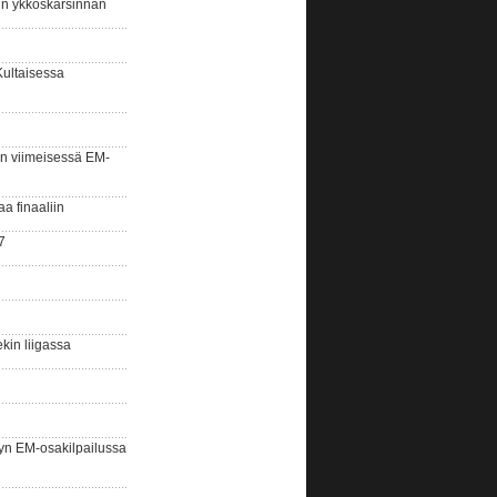
sin ykköskarsinnan
Kultaisessa
n viimeisessä EM-
aa finaaliin
7
kin liigassa
yn EM-osakilpailussa