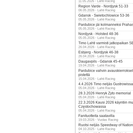
11.05.2026 - Lahti Racing
Region Varde - Nordjysk 51-33
06.05.2026 - Lahti Racing
Gdansk - Swietochlowice 53-36
05.05.2026 - Lahti Racing
Pardubice jäi kolmanneksi Praha
05.05.2026 - Lahti Racing
Nordjysk - Holsted 48-36
05.05.2026 - Lahti Racing
Timo Lahti varmisti jatkopaikan 
26.04.2026 - Lahti Racing
Esbjerg - Nordjysk 46-38
26.04.2026 - Lahti Racing
Daugavpils - Gdansk 45-45
19.04.2026 - Lahti Racing
Pardubice vahvin avauskierroksel
pistettä
15.04.2026 - Lahti Racing
4.4.2026 Timo neljäs Gustrowissa
05.04.2026 - Lahti Racing
28.3.2026 Henryk Zyto memorial
05.04.2026 - Lahti Racing
22.3.2026 Kausi 2026 käyntiin mui
Częstochowassa
05.04.2026 - Lahti Racing
Fanituotteita saatavilla
19.03.2026 - Vuolas Racing
Ruotsi neljäs Speedway of Nation
04.10.2025 - Lahti Racing