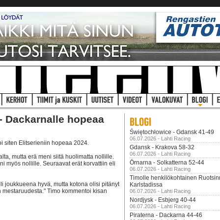
- Dackarnalle hopeaa
Świętochłowice - Gdansk 41-49
06.07.2026 - Lahti Racing
oi siten Elitserieniin hopeaa 2024.
Gdansk - Krakova 58-32
06.07.2026 - Lahti Racing
alta, mutta erä meni siitä huolimatta nollille.
Örnarna - Solkatterna 52-44
i myös nollille. Seuraavat erät korvattiin eli
06.07.2026 - Lahti Racing
Timolle henkilökohtainen Ruotsi
 oli joukkueena hyvä, mutta kotona olisi pitänyt
Karlstadissa
in mestaruudesta." Timo kommentoi kisan
06.07.2026 - Lahti Racing
Nordjysk - Esbjerg 40-44
06.07.2026 - Lahti Racing
Piraterna - Dackarna 44-46