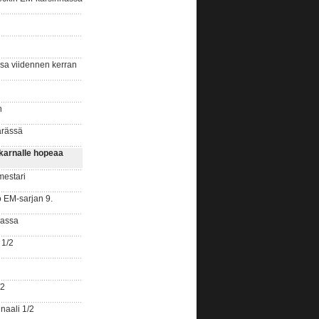
ssa viidennen kerran
n
ärässä
karnalle hopeaa
mestari
o EM-sarjan 9.
gassa
 1/2
/2
naali 1/2