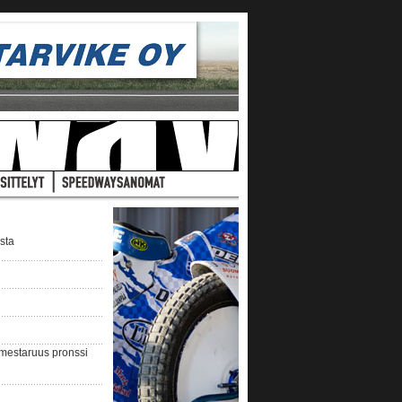
ista
nmestaruus pronssi