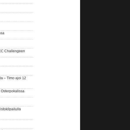
ssa
SEC Challengeen
la – Timo ajoi 12
 Osterpokalissa
stokilpailulla