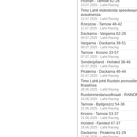
Poznan - Tarnow 62-28
23.07.2025 - Lahti Racing
Timo Lahti viidestoista speedway
avauksessa
12.07.2025 - Lahti Racing
Rzeszow - Tarnow 48-42
11.07.2025 - Lahti Racing
Dackarna - Vargarna 62-28
09.07.2025 - Lahti Racing
Vargarna - Dackarna 39-51
08.07.2025 - Lahti Racing
Tarnow - Krosno 33-57
07.07.2025 - Lahti Racing
Sonderjylland - Holsted 38-46
02.07.2025 - Lahti Racing
Piraterna - Dackarna 46-44
01.07.2025 - Lahti Racing
Timo Lahti johti Ruotsin pronssi
finaalissa
28.06.2025 - Lahti Racing
Ruotsinmestaruusfinaali - RAINO
24.06.2025 - Lahti Racing
Tarnow - Bydgoszcz 54-36
22.06.2025 - Lahti Racing
Krosno - Tarnow 53-37
21.06.2025 - Lahti Racing
Holsted - Fjelsted 47-37
18.06.2025 - Lahti Racing
Dackarna - Piraterna 61-29
17.06.2025 - Lahti Racing