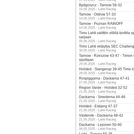
Bydgoszcz - Tarnow 58-32
15.06.2025 - Lahti Racing
Tarnow - Ostrow 57-33
14.06.2025 - Lahti Racing
Tarnow - Poznan RAINOFF
14.06.2025 - Lahti Racing
Timo Lahti valittiin villillä kortil
sarjaan
05.06.2025 - Lahti Racing
Timo Lahti vetäytyy SEC Challen
30.05.2025 - Lahti Racing
Tarnow - Rzeszow 43-47 - Timon 
sijoiltaan
29.05.2025 - Lahti Racing
Holsted - Slangerup 39-45 Timo l
28.05.2025 - Lahti Racing
Rospiggarna - Dackarna 47-41
27.05.2025 - Lahti Racing
Region Varde - Holsted 32-52
21.05.2025 - Lahti Racing
Dackarna - Smederna 44-46
21.05.2025 - Lahti Racing
Holsted - Esbjerg 47-37
21.05.2025 - Lahti Racing
Västervik - Dackarna 48-42
21.05.2025 - Lahti Racing
Dackarna - Lejonen 50-40
06.05.2025 - Lahti Racing