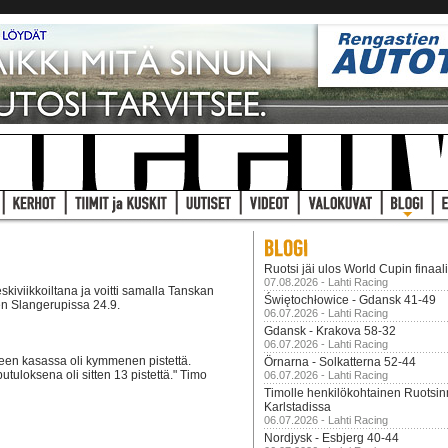
Ruotsi jäi ulos World Cupin finaal
07.08.2026 - Lahti Racing
kiviikkoiltana ja voitti samalla Tanskan
Świętochłowice - Gdansk 41-49
en Slangerupissa 24.9.
06.07.2026 - Lahti Racing
Gdansk - Krakova 58-32
06.07.2026 - Lahti Racing
keen kasassa oli kymmenen pistettä.
Örnarna - Solkatterna 52-44
putuloksena oli sitten 13 pistettä." Timo
06.07.2026 - Lahti Racing
Timolle henkilökohtainen Ruotsi
Karlstadissa
06.07.2026 - Lahti Racing
Nordjysk - Esbjerg 40-44