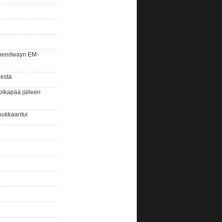
la speedwayn EM-
gesta
olkapää jälleen
oukkaantui