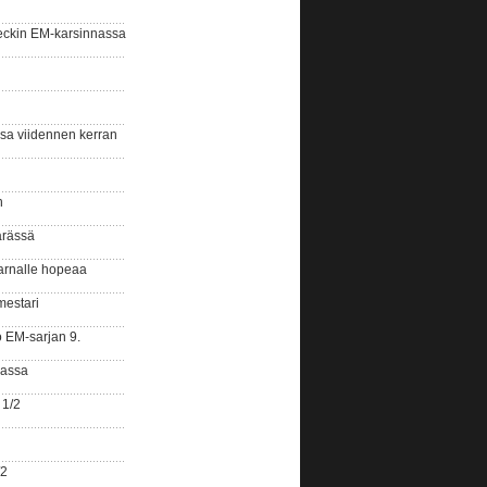
eckin EM-karsinnassa
ssa viidennen kerran
n
ärässä
arnalle hopeaa
mestari
o EM-sarjan 9.
gassa
 1/2
/2