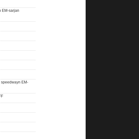
n EM-sarjan
lle speedwayn EM-
FF