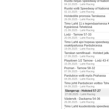
Ruotsi neljäs Speedway of Nation
04.10.2025 - Lahti Racing
Ruotsi voitti Speedway of Nation
02.10.2025 - Lahti Racing
Holstedille pronssia Tanskassa
26.09.2025 - Lahti Racing
Timo Lahti 11:s legendaarisessa 
Kypärässä Tshekissä
21.09.2025 - Lahti Racing
Lodz - Tarnow 57-33
20.09.2025 - Lahti Racing
Timo Lahti ajoi hopeaa speedway
osakilpailussa Pardubicessa
19.09.2025 - Lahti Racing
Tanskan semifinaali - Holsted jatk
17.09.2025 - Lahti Racing
Playdown 1/2 Tarnow - Lodz 43-4
15.09.2025 - Lahti Racing
Poznan - Tarnow 58-32
07.09.2025 - Lahti Racing
Pardubice voitti myös Prahassa
04.09.2025 - Lahti Racing
Timo johti Pardubicen voittoo Tshe
04.09.2025 - Lahti Racing
Slangerup - Holsted 57-27
27.08.2025 - Lahti Racing
Västervik - Dackarna 54-36
26.08.2025 - Lahti Racing
Timo Lahti kuudestoista speedwa