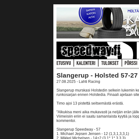
Slangerup - Holsted 57-27
27.08.2025 - Lahti Racing
Slangerup murskasi Holstedin selkein lukemin kes
runkosarjan ennen Holstedia. Finaali ajetaan sit
Timo ajoi 13 pistettä seitsemästä erästä.
"Alkukisa meni aika mukavasti ja neljän erän jäl
Viimeisiin eriin ei saatu samanlaista kyytiä ja lop
kommentoi.
Slangerup Speedway - 57
1. Michael Jepsen Jensen - 12 (1,3,1,3,3,1)
2. Mikkel Michelsen - 14+2 (3,1*,1*,3,3,3)