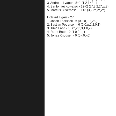
3. Andreas Lyager - 8+1 (1,2,1*,3,1)
4. Bartłomiej Kowalski - 12+2 (2*,3,2,2*,w,3)
5. Marcus Birkemose - 11+3 (3,2,2*,2*,2*)
Holsted Tigers - 27
1. Jacob Thorssell - 6 (0,3,0,0,1,2,0)
2. Bastian Pedersen - 6 (2,0,w,1,2,0,1)
3. Timo Lahti - 13 (2,2,3,3,1,0,2)
4. Rene Bach - 2 (1,0,0,1,-)
5. Jonas Knudsen - 0 (0,-,0,-,0)