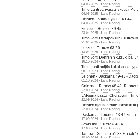
Lodz - Tarnow 55-35
04.05.2025 - Lahti Racing
Timo Lahti vahvassa iskussa Mur
04.05.2025 - Lahti Racing
Holsted - Sonderjylland 40-44
04.05.2025 - Lahti Racing
Fjelsted - Holsted 39-45
23.04.2025 - Lahti Racing
Timo voitti Osterpokalin Gustrowi
21.04.2025 - Lahti Racing
Leszno - Tarnow 63-26
13.04.2025 - Lahti Racing
Timo voitti Dohrenin kutsukilpailu
16.10.2024 - Lahti Racing
Timo Lahti neljäs kultaisessa kyp
08.10.2024 - Lahti Racing
Lejonen - Dackarna 49-41 - Dack
01.10.2024 - Lahti Racing
Gniezno - Tarnow 48-42, Tarnow 
22.09.2024 - Lahti Racing
EM-sarja päättyi Chorzowiin, Tim
22.09.2024 - Lahti Racing
Holsted ajoi hopealle Tanskan lii
22.09.2024 - Lahti Racing
Dackarna - Lejonen 43-47 Finaali
17.09.2024 - Lahti Racing
Stralsund - Gustrow 43-41
17.09.2024 - Lahti Racing
Tarnow - Gniezno 51-38 Finaali 1
10.09.2024 - Lahti Racing