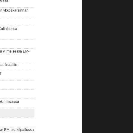
sissa
sin ykköskarsinnan
Kultaisessa
n viimeisessä EM-
aa finaaliin
7
kin liigassa
yn EM-osakilpailussa