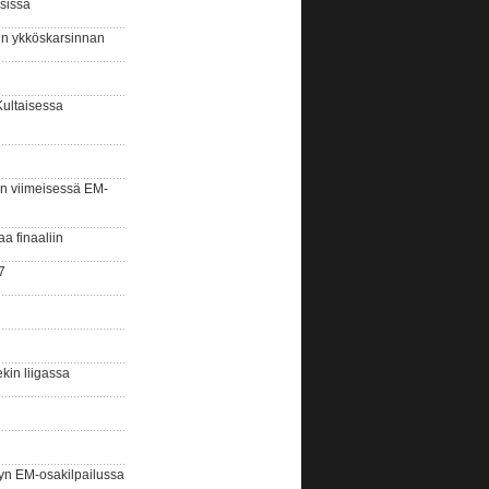
sissa
sin ykköskarsinnan
Kultaisessa
n viimeisessä EM-
aa finaaliin
7
kin liigassa
yn EM-osakilpailussa