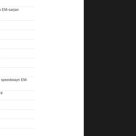
n EM-sarjan
lle speedwayn EM-
FF