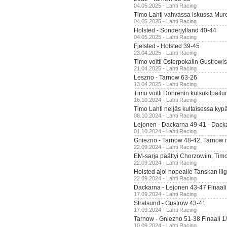
04.05.2025 - Lahti Racing
Timo Lahti vahvassa iskussa Mur
04.05.2025 - Lahti Racing
Holsted - Sonderjylland 40-44
04.05.2025 - Lahti Racing
Fjelsted - Holsted 39-45
23.04.2025 - Lahti Racing
Timo voitti Osterpokalin Gustrowi
21.04.2025 - Lahti Racing
Leszno - Tarnow 63-26
13.04.2025 - Lahti Racing
Timo voitti Dohrenin kutsukilpailu
16.10.2024 - Lahti Racing
Timo Lahti neljäs kultaisessa kyp
08.10.2024 - Lahti Racing
Lejonen - Dackarna 49-41 - Dack
01.10.2024 - Lahti Racing
Gniezno - Tarnow 48-42, Tarnow 
22.09.2024 - Lahti Racing
EM-sarja päättyi Chorzowiin, Tim
22.09.2024 - Lahti Racing
Holsted ajoi hopealle Tanskan lii
22.09.2024 - Lahti Racing
Dackarna - Lejonen 43-47 Finaali
17.09.2024 - Lahti Racing
Stralsund - Gustrow 43-41
17.09.2024 - Lahti Racing
Tarnow - Gniezno 51-38 Finaali 1
10.09.2024 - Lahti Racing