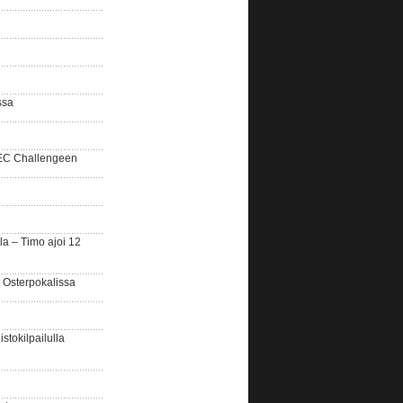
ssa
SEC Challengeen
la – Timo ajoi 12
 Osterpokalissa
stokilpailulla