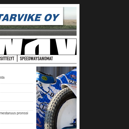
ista
nmestaruus pronssi