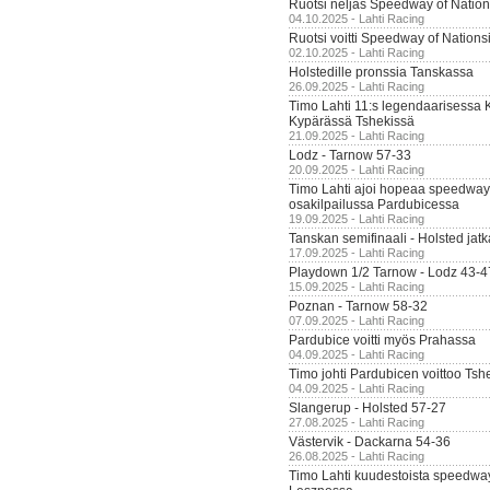
Ruotsi neljäs Speedway of Nation
04.10.2025 - Lahti Racing
Ruotsi voitti Speedway of Nation
02.10.2025 - Lahti Racing
Holstedille pronssia Tanskassa
26.09.2025 - Lahti Racing
Timo Lahti 11:s legendaarisessa 
Kypärässä Tshekissä
21.09.2025 - Lahti Racing
Lodz - Tarnow 57-33
20.09.2025 - Lahti Racing
Timo Lahti ajoi hopeaa speedway
osakilpailussa Pardubicessa
19.09.2025 - Lahti Racing
Tanskan semifinaali - Holsted jatk
17.09.2025 - Lahti Racing
Playdown 1/2 Tarnow - Lodz 43-4
15.09.2025 - Lahti Racing
Poznan - Tarnow 58-32
07.09.2025 - Lahti Racing
Pardubice voitti myös Prahassa
04.09.2025 - Lahti Racing
Timo johti Pardubicen voittoo Tshe
04.09.2025 - Lahti Racing
Slangerup - Holsted 57-27
27.08.2025 - Lahti Racing
Västervik - Dackarna 54-36
26.08.2025 - Lahti Racing
Timo Lahti kuudestoista speedwa