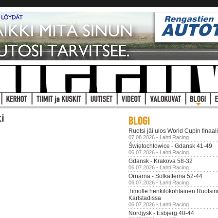
i
Ruotsi jäi ulos World Cupin finaal
07.08.2026 - Lahti Racing
Świętochłowice - Gdansk 41-49
06.07.2026 - Lahti Racing
Gdansk - Krakova 58-32
06.07.2026 - Lahti Racing
Örnarna - Solkatterna 52-44
06.07.2026 - Lahti Racing
Timolle henkilökohtainen Ruotsi
Karlstadissa
06.07.2026 - Lahti Racing
Nordjysk - Esbjerg 40-44