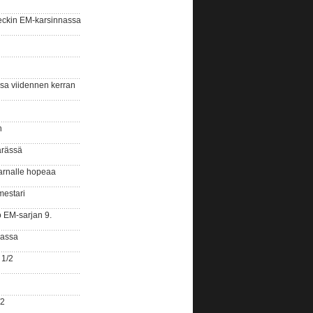
eckin EM-karsinnassa
ssa viidennen kerran
n
ärässä
arnalle hopeaa
mestari
o EM-sarjan 9.
gassa
 1/2
/2