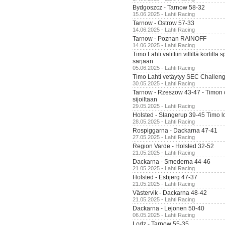
Bydgoszcz - Tarnow 58-32
15.06.2025 - Lahti Racing
Tarnow - Ostrow 57-33
14.06.2025 - Lahti Racing
Tarnow - Poznan RAINOFF
14.06.2025 - Lahti Racing
Timo Lahti valittiin villillä kortil
sarjaan
05.06.2025 - Lahti Racing
Timo Lahti vetäytyy SEC Challen
30.05.2025 - Lahti Racing
Tarnow - Rzeszow 43-47 - Timon 
sijoiltaan
29.05.2025 - Lahti Racing
Holsted - Slangerup 39-45 Timo l
28.05.2025 - Lahti Racing
Rospiggarna - Dackarna 47-41
27.05.2025 - Lahti Racing
Region Varde - Holsted 32-52
21.05.2025 - Lahti Racing
Dackarna - Smederna 44-46
21.05.2025 - Lahti Racing
Holsted - Esbjerg 47-37
21.05.2025 - Lahti Racing
Västervik - Dackarna 48-42
21.05.2025 - Lahti Racing
Dackarna - Lejonen 50-40
06.05.2025 - Lahti Racing
Lodz - Tarnow 55-35