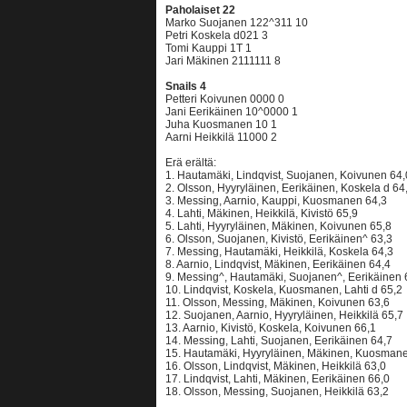
Paholaiset 22
Marko Suojanen 122^311 10
Petri Koskela d021 3
Tomi Kauppi 1T 1
Jari Mäkinen 2111111 8
Snails 4
Petteri Koivunen 0000 0
Jani Eerikäinen 10^0000 1
Juha Kuosmanen 10 1
Aarni Heikkilä 11000 2
Erä erältä:
1. Hautamäki, Lindqvist, Suojanen, Koivunen 64,
2. Olsson, Hyyryläinen, Eerikäinen, Koskela d 64
3. Messing, Aarnio, Kauppi, Kuosmanen 64,3
4. Lahti, Mäkinen, Heikkilä, Kivistö 65,9
5. Lahti, Hyyryläinen, Mäkinen, Koivunen 65,8
6. Olsson, Suojanen, Kivistö, Eerikäinen^ 63,3
7. Messing, Hautamäki, Heikkilä, Koskela 64,3
8. Aarnio, Lindqvist, Mäkinen, Eerikäinen 64,4
9. Messing^, Hautamäki, Suojanen^, Eerikäinen 
10. Lindqvist, Koskela, Kuosmanen, Lahti d 65,2
11. Olsson, Messing, Mäkinen, Koivunen 63,6
12. Suojanen, Aarnio, Hyyryläinen, Heikkilä 65,7
13. Aarnio, Kivistö, Koskela, Koivunen 66,1
14. Messing, Lahti, Suojanen, Eerikäinen 64,7
15. Hautamäki, Hyyryläinen, Mäkinen, Kuosman
16. Olsson, Lindqvist, Mäkinen, Heikkilä 63,0
17. Lindqvist, Lahti, Mäkinen, Eerikäinen 66,0
18. Olsson, Messing, Suojanen, Heikkilä 63,2