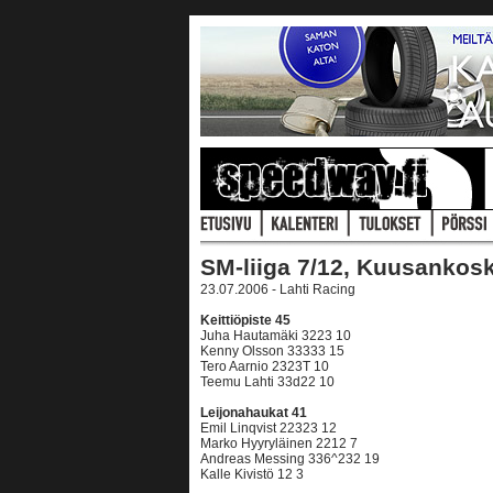
SM-liiga 7/12, Kuusankosk
23.07.2006 - Lahti Racing
Keittiöpiste 45
Juha Hautamäki 3223 10
Kenny Olsson 33333 15
Tero Aarnio 2323T 10
Teemu Lahti 33d22 10
Leijonahaukat 41
Emil Linqvist 22323 12
Marko Hyyryläinen 2212 7
Andreas Messing 336^232 19
Kalle Kivistö 12 3