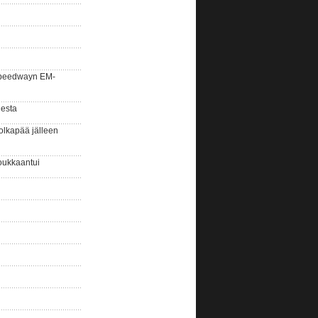
la speedwayn EM-
gesta
olkapää jälleen
oukkaantui