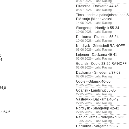
06.07.2026 - Lahti Racing
Piraterna - Dackarna 44-46
06.07.2026 - Lahti Racing
Timo Lahdella painajaismainen
EM-sarja jäi haaveeksi
14.06.2026 - Lahti Racing
Slangerup - Nordjysk 55-34
10.06.2026 - Lahti Racing
Dackarna - Piraterna 55-34
10.06.2026 - Lahti Racing
Nordjysk - Grindstedt RAINOFF
03.06.2026 - Lahti Racing
Lejonen - Dackarna 49-41
0
02.06.2026 - Lahti Racing
,4
Gdansk - Opole 23-25 RAINOFF
02.06.2026 - Lahti Racing
Dackarna - Smederna 37-53
02.06.2026 - Lahti Racing
Opole - Gdansk 40-50
25.05.2026 - Lahti Racing
64,0
Gdansk - Landshut 55-35
22.05.2026 - Lahti Racing
Västervik - Dackarna 46-42
22.05.2026 - Lahti Racing
Nordjysk - Slangerup 42-42
en 64,5
22.05.2026 - Lahti Racing
Region Varde - Nordjysk 51-33
15.05.2026 - Lahti Racing
Dackarna - Vargarna 53-37