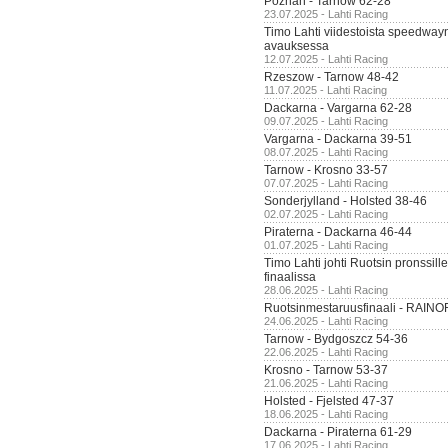
Poznan - Tarnow 62-28
23.07.2025 - Lahti Racing
Timo Lahti viidestoista speedway
avauksessa
12.07.2025 - Lahti Racing
Rzeszow - Tarnow 48-42
11.07.2025 - Lahti Racing
Dackarna - Vargarna 62-28
09.07.2025 - Lahti Racing
Vargarna - Dackarna 39-51
08.07.2025 - Lahti Racing
Tarnow - Krosno 33-57
07.07.2025 - Lahti Racing
Sonderjylland - Holsted 38-46
02.07.2025 - Lahti Racing
Piraterna - Dackarna 46-44
01.07.2025 - Lahti Racing
Timo Lahti johti Ruotsin pronssi
finaalissa
28.06.2025 - Lahti Racing
Ruotsinmestaruusfinaali - RAINO
24.06.2025 - Lahti Racing
Tarnow - Bydgoszcz 54-36
22.06.2025 - Lahti Racing
Krosno - Tarnow 53-37
21.06.2025 - Lahti Racing
Holsted - Fjelsted 47-37
18.06.2025 - Lahti Racing
Dackarna - Piraterna 61-29
17.06.2025 - Lahti Racing