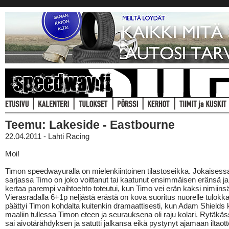
Teemu: Lakeside - Eastbourne
22.04.2011 - Lahti Racing
Moi!
Timon speedwayuralla on mielenkiintoinen tilastoseikka. Jokaises
sarjassa Timo on joko voittanut tai kaatunut ensimmäisen eränsä ja 
kertaa parempi vaihtoehto toteutui, kun Timo vei erän kaksi nimiins
Vierasradalla 6+1p neljästä erästä on kova suoritus nuorelle tulokka
päättyi Timon kohdalta kuitenkin dramaattisesti, kun Adam Shields 
maaliin tullessa Timon eteen ja seurauksena oli raju kolari. Rytäkä
sai aivotärähdyksen ja satutti jalkansa eikä pystynyt ajamaan iltaott