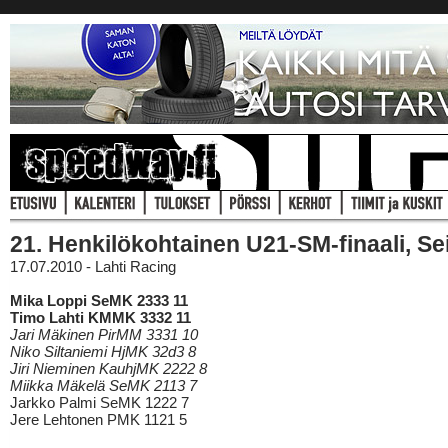
21. Henkilökohtainen U21-SM-finaali, Se
17.07.2010 - Lahti Racing
Mika Loppi SeMK 2333 11
Timo Lahti KMMK 3332 11
Jari Mäkinen PirMM 3331 10
Niko Siltaniemi HjMK 32d3 8
Jiri Nieminen KauhjMK 2222 8
Miikka Mäkelä SeMK 2113 7
Jarkko Palmi SeMK 1222 7
Jere Lehtonen PMK 1121 5