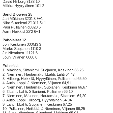
David Hillborg 3133 10
Miikka Hyyryläinen 101 2
Sand Blowers 25
Jari Mäkinen 3201'3 9+1
Niko Siltaniemi 2'1011 5+1
Pasi Pulliainen d0320 5
Aarni Heikkilä 22'2 6+1
Paholaiset 12
Joni Keskinen 000M3 3
Marko Suojanen 1110 3
Jiri Nieminen 11121 6
Jouni Viljanen 0000 0
Erä erältä:
1. Mäkinen, Siltaniemi, Suojanen, Keskinen 66,25
2. Nieminen, Hautamäki, T.Lahti, Lahti 64,47
3. Hillborg, Heikkilä, Hyyryläinen, Pulliainen d 65,50
4. Autio, Loppi, J.Nieminen, Viljanen 64,91
5. Nieminen, Hautamäki, Suojanen, Keskinen 66,67
6. T.Lahti, Lahti, Siltaniemi, Pulliainen 66,10
7. Nieminen, Mäkinen, Hautamäki, Siltaniemi 64,20
8. Autio, Loppi, Hillborg, Hyyryläinen 64,94
9. Lahti, T.Lahti, Suojanen, Keskinen 67,25
10. Pulliainen, Heikkilä, J.Nieminen, Viljanen 66,25
11. Autio, Nieminen, Siltaniemi, Mäkinen 65,04