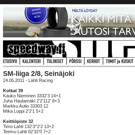
SM-liiga 2/8, Seinäjoki
24.05.2011 - Lahti Racing
Kotkat 39
Kauko Nieminen 3332'3 14+1
Juha Hautamäki 2'2'112' 8+3
Markku Autio 33303 12
Mika Loppi 2'2'1 5+2
Keittiöpiste 32
Timo Lahti 132'3^2'2 13+2
Teemu Lahti 02'32'0 7+2