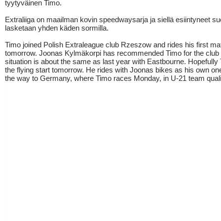
tyytyväinen Timo.
Extraliiga on maailman kovin speedwaysarja ja siellä esiintyneet s
lasketaan yhden käden sormilla.
Timo joined Polish Extraleague club Rzeszow and rides his first ma
tomorrow. Joonas Kylmäkorpi has recommended Timo for the club 
situation is about the same as last year with Eastbourne. Hopefully
the flying start tomorrow. He rides with Joonas bikes as his own on
the way to Germany, where Timo races Monday, in U-21 team qualif