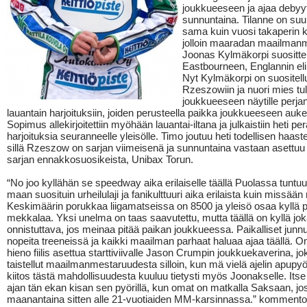
joukkueeseen ja ajaa debyy
sunnuntaina. Tilanne on suur
sama kuin vuosi takaperin k
jolloin maaradan maailmanm
Joonas Kylmäkorpi suositte
Eastbourneen, Englannin eliit
Nyt Kylmäkorpi on suositell
Rzeszowiin ja nuori mies tul
joukkueeseen näytille perjan
lauantain harjoituksiin, joiden perusteella paikka joukkueeseen auke
Sopimus allekirjoitettiin myöhään lauantai-iltana ja julkaistiin heti pe
harjoituksia seuranneelle yleisölle. Timo joutuu heti todellisen haast
sillä Rzeszow on sarjan viimeisenä ja sunnuntaina vastaan asettuu
sarjan ennakkosuosikeista, Unibax Torun.
“No joo kyllähän se speedway aika erilaiselle täällä Puolassa tuntuu.
maan suosituin urheilulaji ja fanikulttuuri aika erilaista kuin missään
Keskimäärin porukkaa liigamatseissa on 8500 ja yleisö osaa kyllä p
mekkalaa. Yksi unelma on taas saavutettu, mutta täällä on kyllä jo
onnistuttava, jos meinaa pitää paikan joukkueessa. Paikalliset junnut
nopeita treeneissä ja kaikki maailman parhaat haluaa ajaa täällä. O
hieno fiilis asettua starttiviivalle Jason Crumpin joukkuekaverina, jo
taistellut maailmanmestaruudesta silloin, kun mä vielä ajelin apupyör
kiitos tästä mahdollisuudesta kuuluu tietysti myös Joonakselle. Its
ajan tän ekan kisan sen pyörillä, kun omat on matkalla Saksaan, jos
maanantaina sitten alle 21-vuotiaiden MM-karsinnassa.” kommento