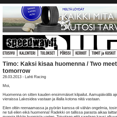
Timo: Kaksi kisaa huomenna / Two meet
tomorrow
28.03.2013 - Lahti Racing
Moi,
Huomenna on sitten kauden ensimmäiset kilpailut. Aamupäivällä aj
vieraissa Lakesidea vastaan ja illalla kotona niitä vastaan.
Eilen oltiin reenaamassa ja pyörän kanssa oli vähän ongelmia, tosi
ne tuli eilen eikä huomenna! Radekki on tallissa parasta aikaa lait
mopoja tikkiin huomista varten. Toivotaan että saadaan kausi alkuun