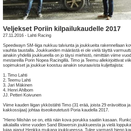
Veljekset Poriin kilpailukaudelle 2017
27.11.2016 - Lahti Racing
Speedwayn SM-liiga nukkuu talviunta ja joukkueita rakennellaan k
vauhtia taustalla. Joukkueiden määrästä ei ole vielä täyttä varmuutt
ainakin yhdellä joukkueella on jo täysi miehistö, nimittäin viime vuo
mestareilla Porin Nopea Racingillä. Timo ja Teemu allekirjoittivat vi
sopimukset ja joukkue koostuu ainakin seuraavista kuljettajista:
1. Timo Lahti
2. Teemu Lahti
3. Jari Mäkinen
4. Henri Ahlbom
JJ. Petteri Koivunen
Viime kauden liigan ykköstähti Timo (31 erää, joista 29 erävoittoa ja
kakkossijaa) johtaa itseoikeutetusti Poria kaudella 2017.
"Hieno fiilishän se on, että näin kova porukka saatiin kasaan. Runk
aikalailla viime vuoden Sand Blowersin joukkueesta ja vielä loppuk
lujaa ajanut Henkka mukana joukkueessa. Tulee varmasti hieno ka