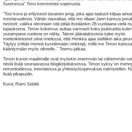
Suomessa" Timo kommentoi sopimusta.
"Tosi kova ja erityisesti tasainen jengi, joka ajaa taatusti kilpaa ain
mestaruudesta. Vähän naurattaa, että me ollaan Jarin kanssa poru
nestorit, vaikka olevinaan sitä pitää itseäänkin 28-vuotiaana vielä n
lupauksena. Timon kokemus auttaa varmasti koko joukkuetta kute
useampana vuotena on nähty. Talven jääratakisoista tulee myös
mielenkiintoiset siinä mielessä, että Henkka ajaa sielläkin aika pirun
Täytyy yrittää mennä kyselemään vinkkejä, millä me Timon kanssa 
kääntymään myös oikeelle.." Teemu jatkaa.
Timon kuviot maailmalle ovat myöskin enemmän tai vähemmän sel
niistä lisää seuraavassa blogikirjoituksessa. Timon syksy on menn
remontoidessa, treenatessa ja yhteistyösopimuksia valmistellen. Nä
lisää pikapuolin.
Kuva: Rami Setälä