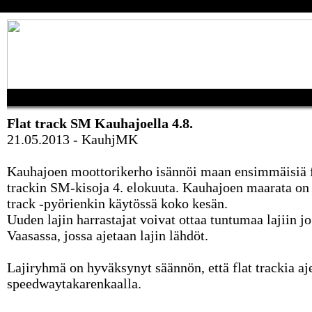
Flat track SM Kauhajoella 4.8.
21.05.2013 - KauhjMK
Kauhajoen moottorikerho isännöi maan ensimmäisiä f
trackin SM-kisoja 4. elokuuta. Kauhajoen maarata on 
track -pyörienkin käytössä koko kesän.
Uuden lajin harrastajat voivat ottaa tuntumaa lajiin jo
Vaasassa, jossa ajetaan lajin lähdöt.
Lajiryhmä on hyväksynyt säännön, että flat trackia aj
speedwaytakarenkaalla.