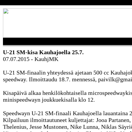
U-21 SM-kisa Kauhajoella 25.7.
07.07.2015 - KauhjMK
U-21 SM-finaalin yhteydessä ajetaan 500 cc Kauhajo
speedway. Ilmoittaudu 18.7. mennessä, paivilk@gma
Kisapäivä alkaa henkilökohtaisella microspeedwaykis
minispeedwayn joukkuekisalla klo 12.
Speedwayn U-21 SM-finaali Kauhajoella lauantaina 2
Kilpailuun ilmoittautuneet kuljettajat: Jooa Partanen,
Thelenius, Jesse Mustonen, Nike Lunna, Niklas Säyriö