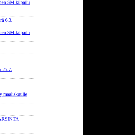
nen SM-kilpailu
rä 6.3.
nen SM-kilpailu
u 25.7.
y maaliskuulle
ARSINTA