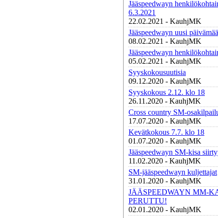
Jääspeedwayn henkilökohtai
6.3.2021
22.02.2021 - KauhjMK
Jääspeedwayn uusi päivämää
08.02.2021 - KauhjMK
Jääspeedwayn henkilökohtai
05.02.2021 - KauhjMK
Syyskokousuutisia
09.12.2020 - KauhjMK
Syyskokous 2.12. klo 18
26.11.2020 - KauhjMK
Cross country SM-osakilpail
17.07.2020 - KauhjMK
Kevätkokous 7.7. klo 18
01.07.2020 - KauhjMK
Jääspeedwayn SM-kisa siirty
11.02.2020 - KauhjMK
SM-jääspeedwayn kuljettajat
31.01.2020 - KauhjMK
JÄÄSPEEDWAYN MM-K
PERUTTU!
02.01.2020 - KauhjMK