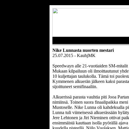
Nike Lunnasta nuorten mestari
25.07.2015 - KauhjMK
Speedwayn alle 21-vuotiaiden SM-mitalit l
Mukaan kilpailuun oli ilmoittautunut yhdeks
10 kuljettajan taulukolla. Tämä toi puolesta
Kymmenen alkuerän jälkeen kaksi parasta me
sijoittuneet semifinaaliin.
Alkuerissä parasta vauhtia piti Jooa Parta
nimiinsä. Toinen suora finaalipaikka meni 
Mustoselle. Nike Lunna oli kahdeksalla pis
Lunna tuli viimeisessä alkuerässään hyläty
Jere Lehtonen ja Jiri Nieminen ottivat paik
ensimmäistä kauttaan isolla pyörällä ajava
kuudella pisteellä. Niilo Vuolaksen, Matti