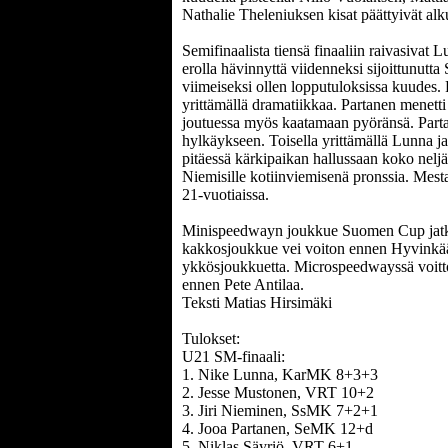
Nathalie Theleniuksen kisat päättyivät alku
Semifinaalista tiensä finaaliin raivasivat
erolla hävinnyttä viidenneksi sijoittunutta
viimeiseksi ollen lopputuloksissa kuudes. 
yrittämällä dramatiikkaa. Partanen menett
joutuessa myös kaatamaan pyöränsä. Partas
hylkäykseen. Toisella yrittämällä Lunna j
pitäessä kärkipaikan hallussaan koko neljä
Niemisille kotiinviemisenä pronssia. Mesta
21-vuotiaissa.
Minispeedwayn joukkue Suomen Cup jatk
kakkosjoukkue vei voiton ennen Hyvinkää
ykkösjoukkuetta. Microspeedwayssä voitto
ennen Pete Antilaa.
Teksti Matias Hirsimäki
Tulokset:
U21 SM-finaali:
1. Nike Lunna, KarMK 8+3+3
2. Jesse Mustonen, VRT 10+2
3. Jiri Nieminen, SsMK 7+2+1
4. Jooa Partanen, SeMK 12+d
5. Niklas Säyriö, VRT 6+1