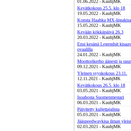
01.06.2022 - KauhjMK
Kevätkokous 25.5. klo 18
19.05.2022 - KauhjMK
Konsta Haahka MX-liigakisa
15.05.2022 - KauhjMK
Kevään kökkäpäivä 26.3
20.03.2022 - KauhjMK
Ensi kesänä Legendsit kisaa
ovaalilla
24.01.2022 - KauhjMK
Moottorikerho äänesti ja suun
09.12.2021 - KauhjMK
Yleinen syyskokous 23.11.
12.11.2021 - KauhjMK
Kevätkokous 26.5. klo 18
03.05.2021 - KauhjMK
Isoahosta Suomenmestari
06.03.2021 - KauhjMK
Päivitetty kuljettajalista
05.03.2021 - KauhjMK
Jääspeedwaykisa ilman yleis
02.03.2021 - KauhjMK