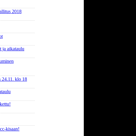
llitus 2018
ot
 ja aikataulu
tuminen
 24.11. klo 18
ataulu
kettu!
cc-kisaan!