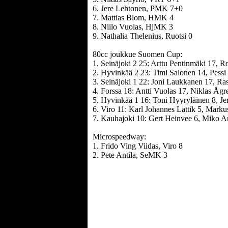
6. Jere Lehtonen, PMK 7+0
7. Mattias Blom, HMK 4
8. Niilo Vuolas, HjMK 3
9. Nathalia Thelenius, Ruotsi 0
80cc joukkue Suomen Cup:
1. Seinäjoki 2 25: Arttu Pentinmäki 17, R
2. Hyvinkää 2 23: Timi Salonen 14, Pessi 
3. Seinäjoki 1 22: Joni Laukkanen 17, R
4. Forssa 18: Antti Vuolas 17, Niklas Ågr
5. Hyvinkää 1 16: Toni Hyyryläinen 8, Jer
6. Viro 11: Karl Johannes Lattik 5, Mark
7. Kauhajoki 10: Gert Heinvee 6, Miko An
Microspeedway:
1. Frido Ving Viidas, Viro 8
2. Pete Antila, SeMK 3