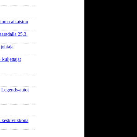
tuma aikaistuu
aradalla 25.3.
johtaja
 kuljettajat
 Legends-autot
 keskiviikkona