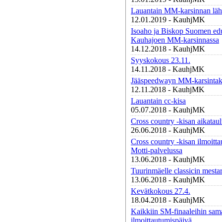
Lauantain MM-karsinnan läht
12.01.2019 - KauhjMK
Isoaho ja Biskop Suomen edu
Kauhajoen MM-karsinnassa
14.12.2018 - KauhjMK
Syyskokous 23.11.
14.11.2018 - KauhjMK
Jääspeedwayn MM-karsintaki
12.11.2018 - KauhjMK
Lauantain cc-kisa
05.07.2018 - KauhjMK
Cross country -kisan aikatau
26.06.2018 - KauhjMK
Cross country -kisan ilmoitt
Motti-palvelussa
13.06.2018 - KauhjMK
Tuurinmäelle classicin mesta
13.06.2018 - KauhjMK
Kevätkokous 27.4.
18.04.2018 - KauhjMK
Kaikkiin SM-finaaleihin sam
ilmoittautumispäivä