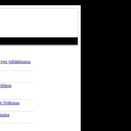
rven juhlakisassa
liiton
n Sotkassa
taina