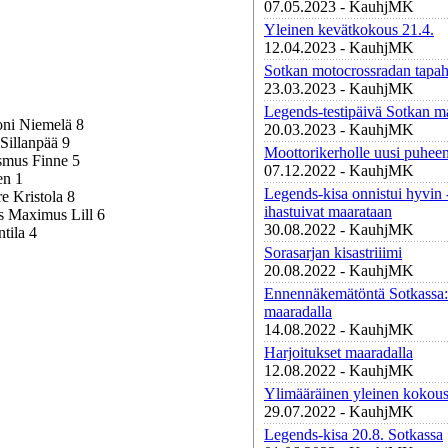
07.05.2023 - KauhjMK
Yleinen kevätkokous 21.4.
12.04.2023 - KauhjMK
Sotkan motocrossradan tapah
23.03.2023 - KauhjMK
Legends-testipäivä Sotkan ma
oni Niemelä 8
20.03.2023 - KauhjMK
Sillanpää 9
Moottorikerholle uusi puheen
asmus Finne 5
07.12.2022 - KauhjMK
en 1
Legends-kisa onnistui hyvin -
e Kristola 8
ihastuivat maarataan
us Maximus Lill 6
30.08.2022 - KauhjMK
tila 4
Sorasarjan kisastriiimi
20.08.2022 - KauhjMK
Ennennäkemätöntä Sotkassa:
maaradalla
14.08.2022 - KauhjMK
Harjoitukset maaradalla
12.08.2022 - KauhjMK
Ylimääräinen yleinen kokous
29.07.2022 - KauhjMK
Legends-kisa 20.8. Sotkassa