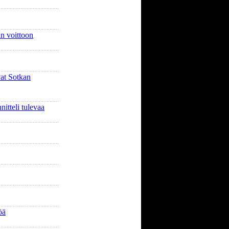
n voittoon
vat Sotkan
nitteli tulevaa
öä