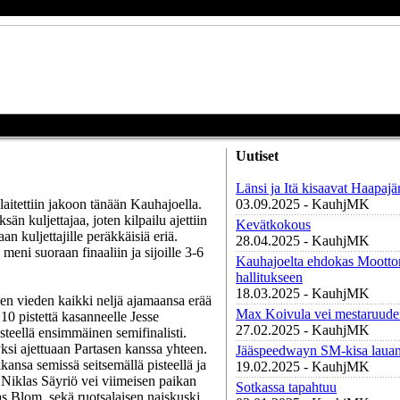
Uutiset
Länsi ja Itä kisaavat Haapajä
aitettiin jakoon tänään Kauhajoella.
03.09.2025 - KauhjMK
än kuljettajaa, joten kilpailu ajettiin
Kevätkokous
an kuljettajille peräkkäisiä eriä.
28.04.2025 - KauhjMK
ni suoraan finaaliin ja sijoille 3-6
Kauhajoelta ehdokas Moottori
hallitukseen
18.03.2025 - KauhjMK
nen vieden kaikki neljä ajamaansa erää
Max Koivula vei mestaruude
10 pistettä kasanneelle Jesse
27.02.2025 - KauhjMK
teellä ensimmäinen semifinalisti.
ksi ajettuaan Partasen kanssa yhteen.
Jääspeedwayn SM-kisa lauan
kansa semissä seitsemällä pisteellä ja
19.02.2025 - KauhjMK
 Niklas Säyriö vei viimeisen paikan
Sotkassa tapahtuu
as Blom, sekä ruotsalaisen naiskuski