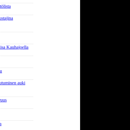
ölista
stajina
sa Kauhajoella
lu
autuminen auki
ruus
a