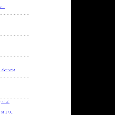
tui
 aktiiveja
oella!
 ja 17.6.