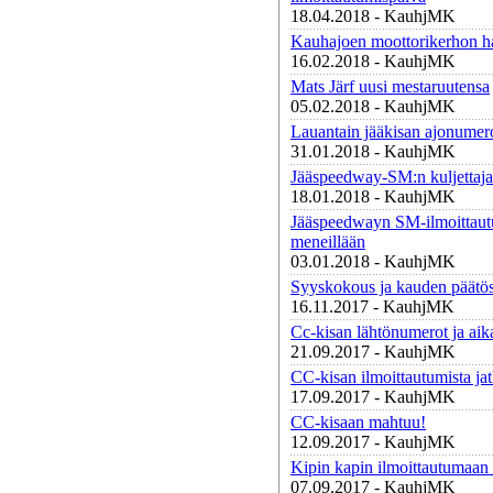
18.04.2018 - KauhjMK
Kauhajoen moottorikerhon ha
16.02.2018 - KauhjMK
Mats Järf uusi mestaruutensa
05.02.2018 - KauhjMK
Lauantain jääkisan ajonumer
31.01.2018 - KauhjMK
Jääspeedway-SM:n kuljettajat
18.01.2018 - KauhjMK
Jääspeedwayn SM-ilmoittau
meneillään
03.01.2018 - KauhjMK
Syyskokous ja kauden päätös
16.11.2017 - KauhjMK
Cc-kisan lähtönumerot ja aik
21.09.2017 - KauhjMK
CC-kisan ilmoittautumista jat
17.09.2017 - KauhjMK
CC-kisaan mahtuu!
12.09.2017 - KauhjMK
Kipin kapin ilmoittautumaan 
07.09.2017 - KauhjMK