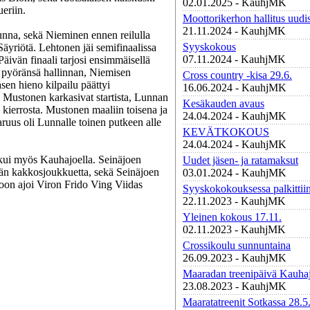
02.01.2025 - KauhjMK
eriin.
Moottorikerhon hallitus uudis
21.11.2024 - KauhjMK
 Lunna, sekä Nieminen ennen reilulla
Syyskokous
 Säyriötä. Lehtonen jäi semifinaalissa
07.11.2024 - KauhjMK
Päivän finaali tarjosi ensimmäisellä
i pyöränsä hallinnan, Niemisen
Cross country -kisa 29.6.
en hieno kilpailu päättyi
16.06.2024 - KauhjMK
a Mustonen karkasivat startista, Lunnan
Kesäkauden avaus
 kierrosta. Mustonen maaliin toisena ja
24.04.2024 - KauhjMK
ruus oli Lunnalle toinen putkeen alle
KEVÄTKOKOUS
24.04.2024 - KauhjMK
ui myös Kauhajoella. Seinäjoen
Uudet jäsen- ja ratamaksut
n kakkosjoukkuetta, sekä Seinäjoen
03.01.2024 - KauhjMK
on ajoi Viron Frido Ving Viidas
Syyskokokouksessa palkittiin
22.11.2023 - KauhjMK
Yleinen kokous 17.11.
02.11.2023 - KauhjMK
Crossikoulu sunnuntaina
26.09.2023 - KauhjMK
Maaradan treenipäivä Kauhaj
23.08.2023 - KauhjMK
Maaratatreenit Sotkassa 28.5.