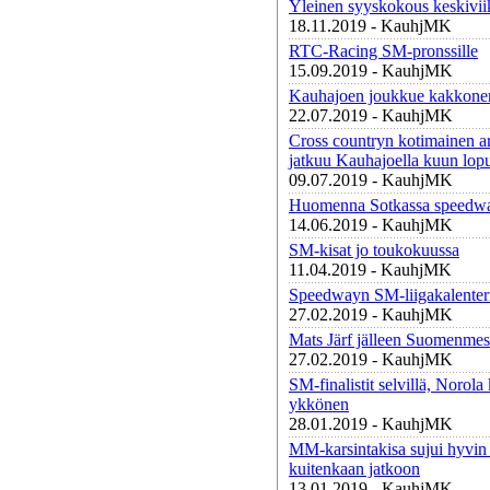
Yleinen syyskokous keskivi
18.11.2019 - KauhjMK
RTC-Racing SM-pronssille
15.09.2019 - KauhjMK
Kauhajoen joukkue kakkonen
22.07.2019 - KauhjMK
Cross countryn kotimainen a
jatkuu Kauhajoella kuun lopu
09.07.2019 - KauhjMK
Huomenna Sotkassa speedwa
14.06.2019 - KauhjMK
SM-kisat jo toukokuussa
11.04.2019 - KauhjMK
Speedwayn SM-liigakalenter
27.02.2019 - KauhjMK
Mats Järf jälleen Suomenmes
27.02.2019 - KauhjMK
SM-finalistit selvillä, Norola
ykkönen
28.01.2019 - KauhjMK
MM-karsintakisa sujui hyvin 
kuitenkaan jatkoon
13.01.2019 - KauhjMK