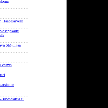
ikkona
 Haapajärvellä
rvosarjakausi
lla
yn SM-liigaa
i valmis
tari
 karsinnan
- suomalaisia ei