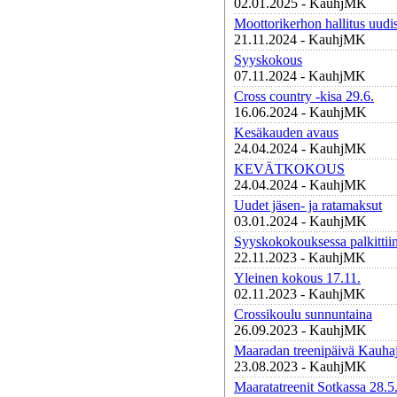
02.01.2025 - KauhjMK
Moottorikerhon hallitus uudis
21.11.2024 - KauhjMK
Syyskokous
07.11.2024 - KauhjMK
Cross country -kisa 29.6.
16.06.2024 - KauhjMK
Kesäkauden avaus
24.04.2024 - KauhjMK
KEVÄTKOKOUS
24.04.2024 - KauhjMK
Uudet jäsen- ja ratamaksut
03.01.2024 - KauhjMK
Syyskokokouksessa palkittiin
22.11.2023 - KauhjMK
Yleinen kokous 17.11.
02.11.2023 - KauhjMK
Crossikoulu sunnuntaina
26.09.2023 - KauhjMK
Maaradan treenipäivä Kauhaj
23.08.2023 - KauhjMK
Maaratatreenit Sotkassa 28.5.