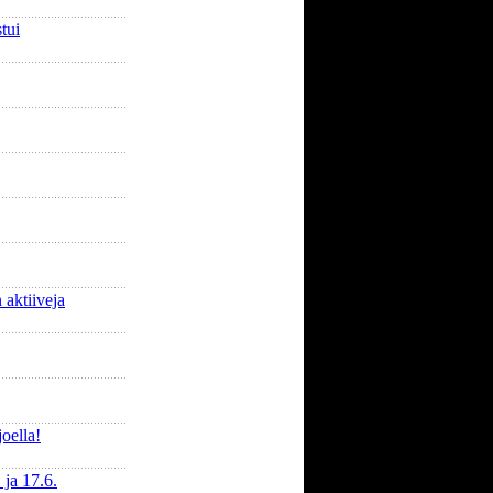
tui
 aktiiveja
oella!
 ja 17.6.