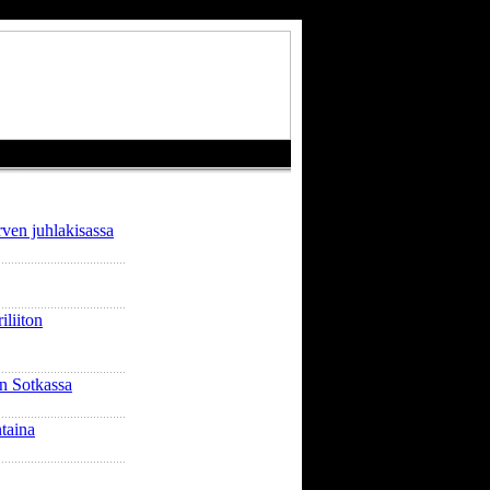
rven juhlakisassa
liiton
n Sotkassa
taina