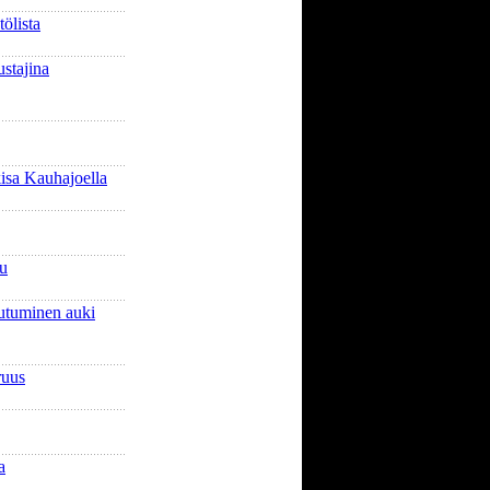
ölista
stajina
sa Kauhajoella
lu
autuminen auki
ruus
a