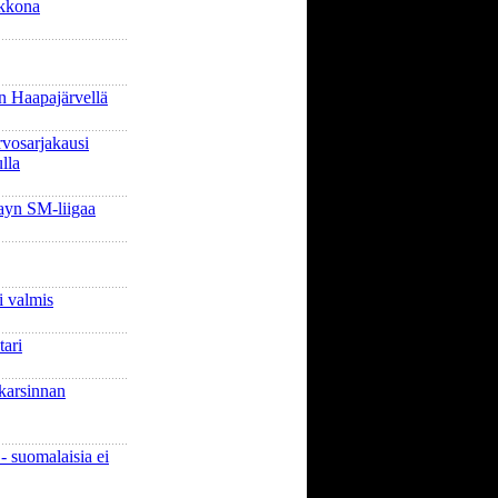
ikkona
 Haapajärvellä
rvosarjakausi
lla
yn SM-liigaa
i valmis
tari
 karsinnan
- suomalaisia ei