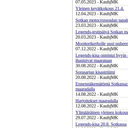
07.05.2023 - KauhjMK
Yleinen kevätkokous 21.4.
12.04.2023 - KauhjMK
Sotkan motocrossradan tapah
23.03.2023 - KauhjMK
Legends-testipäivä Sotkan ma
20.03.2023 - KauhjMK
Moottorikerholle uusi puheen
07.12.2022 - KauhjMK
Legends-kisa onnistui hyvin -
ihastuivat maarataan
30.08.2022 - KauhjMK
Sorasarjan kisastriiimi
20.08.2022 - KauhjMK
Ennennäkemätöntä Sotkassa:
maaradalla
14.08.2022 - KauhjMK
Harjoitukset maaradalla
12.08.2022 - KauhjMK
Ylimääräinen yleinen kokous
29.07.2022 - KauhjMK
Legends-kisa 20.8. Sotkassa