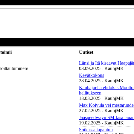
toimii
Uutiset
Länsi ja Itä kisaavat Haapajä
lmoittautuminen/
03.09.2025 - KauhjMK
Kevätkokous
28.04.2025 - KauhjMK
Kauhajoelta ehdokas Moottori
hallitukseen
18.03.2025 - KauhjMK
Max Koivula vei mestaruude
27.02.2025 - KauhjMK
Jääspeedwayn SM-kisa lauan
19.02.2025 - KauhjMK
Sotkassa tapahtuu