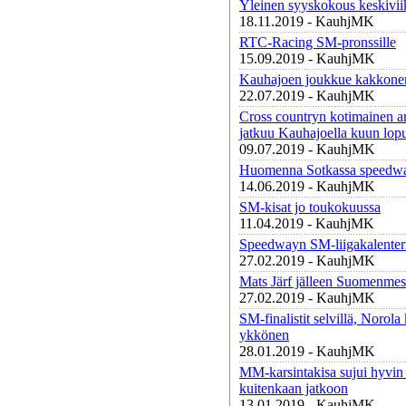
Yleinen syyskokous keskivi
18.11.2019 - KauhjMK
RTC-Racing SM-pronssille
15.09.2019 - KauhjMK
Kauhajoen joukkue kakkonen
22.07.2019 - KauhjMK
Cross countryn kotimainen a
jatkuu Kauhajoella kuun lopu
09.07.2019 - KauhjMK
Huomenna Sotkassa speedwa
14.06.2019 - KauhjMK
SM-kisat jo toukokuussa
11.04.2019 - KauhjMK
Speedwayn SM-liigakalenter
27.02.2019 - KauhjMK
Mats Järf jälleen Suomenmes
27.02.2019 - KauhjMK
SM-finalistit selvillä, Norola
ykkönen
28.01.2019 - KauhjMK
MM-karsintakisa sujui hyvin 
kuitenkaan jatkoon
13.01.2019 - KauhjMK