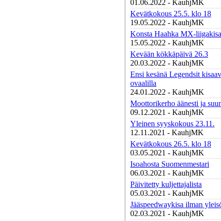
01.06.2022 - KauhjMK
Kevätkokous 25.5. klo 18
19.05.2022 - KauhjMK
Konsta Haahka MX-liigakisa
15.05.2022 - KauhjMK
Kevään kökkäpäivä 26.3
20.03.2022 - KauhjMK
Ensi kesänä Legendsit kisaa
ovaalilla
24.01.2022 - KauhjMK
Moottorikerho äänesti ja suun
09.12.2021 - KauhjMK
Yleinen syyskokous 23.11.
12.11.2021 - KauhjMK
Kevätkokous 26.5. klo 18
03.05.2021 - KauhjMK
Isoahosta Suomenmestari
06.03.2021 - KauhjMK
Päivitetty kuljettajalista
05.03.2021 - KauhjMK
Jääspeedwaykisa ilman yleis
02.03.2021 - KauhjMK