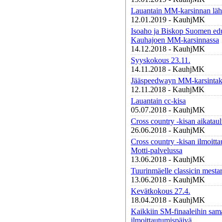
Lauantain MM-karsinnan läht
12.01.2019 - KauhjMK
Isoaho ja Biskop Suomen edu
Kauhajoen MM-karsinnassa
14.12.2018 - KauhjMK
Syyskokous 23.11.
14.11.2018 - KauhjMK
Jääspeedwayn MM-karsintaki
12.11.2018 - KauhjMK
Lauantain cc-kisa
05.07.2018 - KauhjMK
Cross country -kisan aikatau
26.06.2018 - KauhjMK
Cross country -kisan ilmoitt
Motti-palvelussa
13.06.2018 - KauhjMK
Tuurinmäelle classicin mesta
13.06.2018 - KauhjMK
Kevätkokous 27.4.
18.04.2018 - KauhjMK
Kaikkiin SM-finaaleihin sam
ilmoittautumispäivä