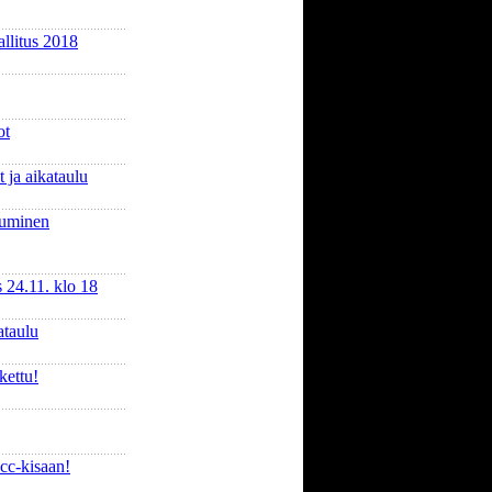
llitus 2018
ot
 ja aikataulu
tuminen
 24.11. klo 18
ataulu
kettu!
cc-kisaan!