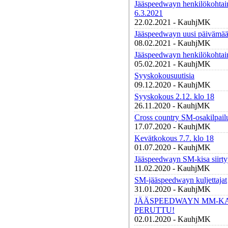
Jääspeedwayn henkilökohtai
6.3.2021
22.02.2021 - KauhjMK
Jääspeedwayn uusi päivämää
08.02.2021 - KauhjMK
Jääspeedwayn henkilökohtai
05.02.2021 - KauhjMK
Syyskokousuutisia
09.12.2020 - KauhjMK
Syyskokous 2.12. klo 18
26.11.2020 - KauhjMK
Cross country SM-osakilpail
17.07.2020 - KauhjMK
Kevätkokous 7.7. klo 18
01.07.2020 - KauhjMK
Jääspeedwayn SM-kisa siirty
11.02.2020 - KauhjMK
SM-jääspeedwayn kuljettajat
31.01.2020 - KauhjMK
JÄÄSPEEDWAYN MM-K
PERUTTU!
02.01.2020 - KauhjMK