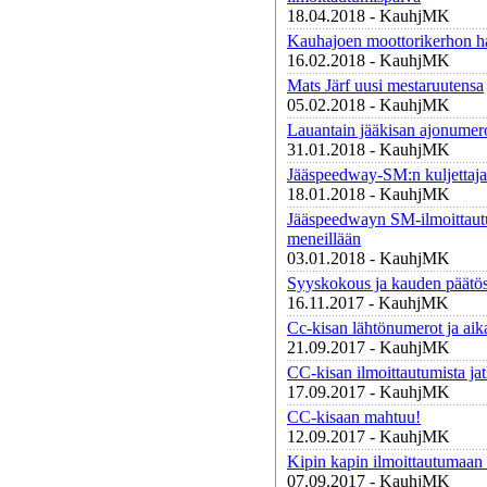
18.04.2018 - KauhjMK
Kauhajoen moottorikerhon ha
16.02.2018 - KauhjMK
Mats Järf uusi mestaruutensa
05.02.2018 - KauhjMK
Lauantain jääkisan ajonumer
31.01.2018 - KauhjMK
Jääspeedway-SM:n kuljettajat
18.01.2018 - KauhjMK
Jääspeedwayn SM-ilmoittau
meneillään
03.01.2018 - KauhjMK
Syyskokous ja kauden päätös
16.11.2017 - KauhjMK
Cc-kisan lähtönumerot ja aik
21.09.2017 - KauhjMK
CC-kisan ilmoittautumista jat
17.09.2017 - KauhjMK
CC-kisaan mahtuu!
12.09.2017 - KauhjMK
Kipin kapin ilmoittautumaan 
07.09.2017 - KauhjMK