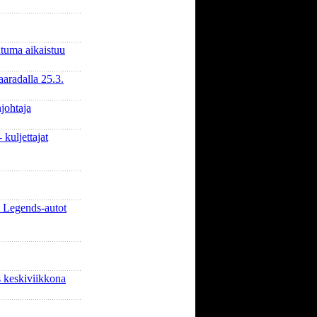
tuma aikaistuu
aradalla 25.3.
johtaja
 kuljettajat
 Legends-autot
 keskiviikkona