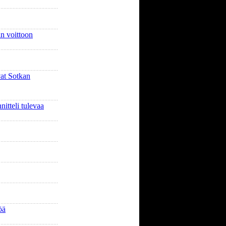
n voittoon
vat Sotkan
nitteli tulevaa
öä