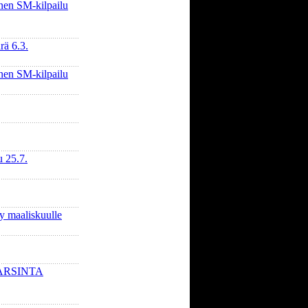
nen SM-kilpailu
rä 6.3.
nen SM-kilpailu
u 25.7.
y maaliskuulle
ARSINTA