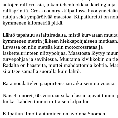
autojen rallicrossia, jokamiehenluokkaa, kartingia ja
rallisprintiä. Cross country -kilpailussa hyödynnetään
ratoja sekä ympäröivää maastoa. Kilpailureitti on noi
kymmenen kilometriä pitkä.
Lähtö tapahtuu asfalttiradalta, mistä kurvataan muut
kymmenen metrin jälkeen hiekkapohjaiseen mutkaan
Luvassa on niin metsää kuin motocrossrataa ja
laskettelurinteen niittypohjaa. Maastosta löytyy muu
turvepohjaa ja savihiesua. Muutama kivikkokin on tie
Radalta on haasteita, muttei mahdottomia kohtia. Maa
sijaitsee samalla suoralla kuin lähtö.
Rata noudattelee pääpiirteissään aikaisempia vuosia.
Naiset, nuoret, 60-vuotiaat sekä classic ajavat tunnin
luokat kahden tunnin mittaisen kilpailun.
Kilpailun ilmoittautuminen on avoinna Suomen