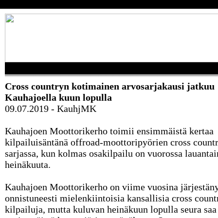
Cross countryn kotimainen arvosarjakausi jatkuu
Kauhajoella kuun lopulla
09.07.2019 - KauhjMK
Kauhajoen Moottorikerho toimii ensimmäistä kertaa
kilpailuisäntänä offroad-moottoripyörien cross coun
sarjassa, kun kolmas osakilpailu on vuorossa lauantai
heinäkuuta.
Kauhajoen Moottorikerho on viime vuosina järjestän
onnistuneesti mielenkiintoisia kansallisia cross count
kilpailuja, mutta kuluvan heinäkuun lopulla seura saa