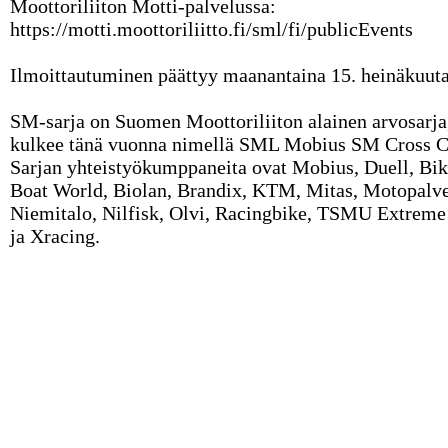
Moottoriliiton Motti-palvelussa:
https://motti.moottoriliitto.fi/sml/fi/publicEvents
Ilmoittautuminen päättyy maanantaina 15. heinäkuuta
SM-sarja on Suomen Moottoriliiton alainen arvosarja
kulkee tänä vuonna nimellä SML Mobius SM Cross C
Sarjan yhteistyökumppaneita ovat Mobius, Duell, Bi
Boat World, Biolan, Brandix, KTM, Mitas, Motopalv
Niemitalo, Nilfisk, Olvi, Racingbike, TSMU Extreme
ja Xracing.