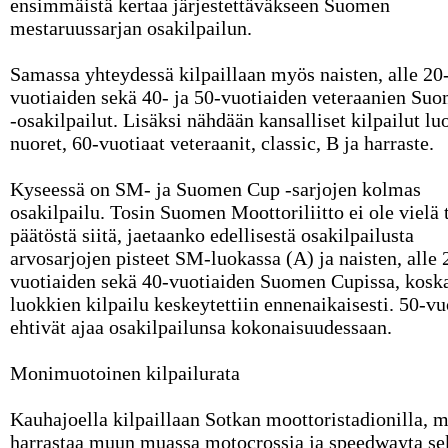
ensimmäistä kertaa järjestettäväkseen Suomen
mestaruussarjan osakilpailun.
Samassa yhteydessä kilpaillaan myös naisten, alle 20
vuotiaiden sekä 40- ja 50-vuotiaiden veteraanien Su
-osakilpailut. Lisäksi nähdään kansalliset kilpailut lu
nuoret, 60-vuotiaat veteraanit, classic, B ja harraste.
Kyseessä on SM- ja Suomen Cup -sarjojen kolmas
osakilpailu. Tosin Suomen Moottoriliitto ei ole vielä 
päätöstä siitä, jaetaanko edellisestä osakilpailusta
arvosarjojen pisteet SM-luokassa (A) ja naisten, alle 
vuotiaiden sekä 40-vuotiaiden Suomen Cupissa, kosk
luokkien kilpailu keskeytettiin ennenaikaisesti. 50-vu
ehtivät ajaa osakilpailunsa kokonaisuudessaan.
Monimuotoinen kilpailurata
Kauhajoella kilpaillaan Sotkan moottoristadionilla, m
harrastaa muun muassa motocrossia ja speedwayta se