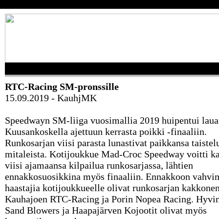
RTC-Racing SM-pronssille
15.09.2019 - KauhjMK
Speedwayn SM-liiga vuosimallia 2019 huipentui laua
Kuusankoskella ajettuun kerrasta poikki -finaaliin.
Runkosarjan viisi parasta lunastivat paikkansa taiste
mitaleista. Kotijoukkue Mad-Croc Speedway voitti ka
viisi ajamaansa kilpailua runkosarjassa, lähtien
ennakkosuosikkina myös finaaliin. Ennakkoon vahvi
haastajia kotijoukkueelle olivat runkosarjan kakkone
Kauhajoen RTC-Racing ja Porin Nopea Racing. Hyvi
Sand Blowers ja Haapajärven Kojootit olivat myös