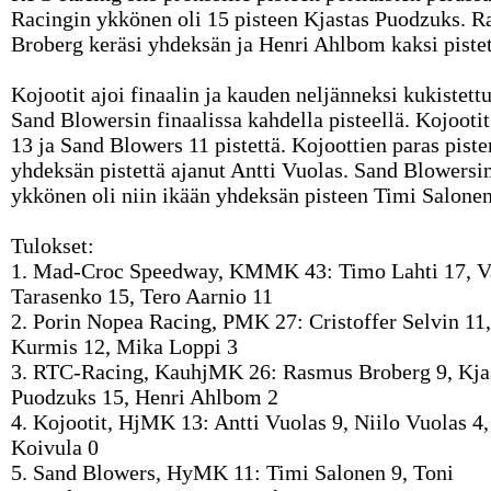
Racingin ykkönen oli 15 pisteen Kjastas Puodzuks. 
Broberg keräsi yhdeksän ja Henri Ahlbom kaksi pistet
Kojootit ajoi finaalin ja kauden neljänneksi kukistett
Sand Blowersin finaalissa kahdella pisteellä. Kojootit
13 ja Sand Blowers 11 pistettä. Kojoottien paras piste
yhdeksän pistettä ajanut Antti Vuolas. Sand Blowersi
ykkönen oli niin ikään yhdeksän pisteen Timi Salonen
Tulokset:
1. Mad-Croc Speedway, KMMK 43: Timo Lahti 17, 
Tarasenko 15, Tero Aarnio 11
2. Porin Nopea Racing, PMK 27: Cristoffer Selvin 11
Kurmis 12, Mika Loppi 3
3. RTC-Racing, KauhjMK 26: Rasmus Broberg 9, Kja
Puodzuks 15, Henri Ahlbom 2
4. Kojootit, HjMK 13: Antti Vuolas 9, Niilo Vuolas 4
Koivula 0
5. Sand Blowers, HyMK 11: Timi Salonen 9, Toni