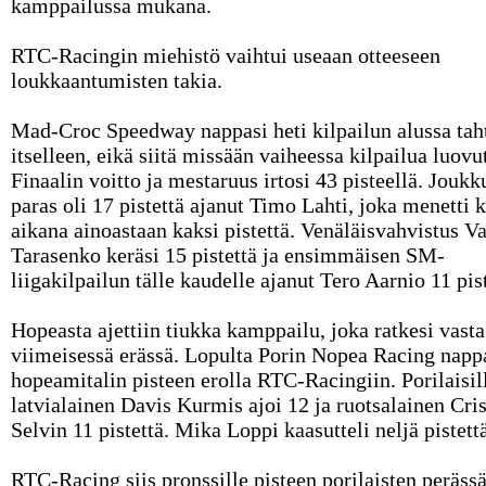
kamppailussa mukana.
RTC-Racingin miehistö vaihtui useaan otteeseen
loukkaantumisten takia.
Mad-Croc Speedway nappasi heti kilpailun alussa tah
itselleen, eikä siitä missään vaiheessa kilpailua luovu
Finaalin voitto ja mestaruus irtosi 43 pisteellä. Jouk
paras oli 17 pistettä ajanut Timo Lahti, joka menetti 
aikana ainoastaan kaksi pistettä. Venäläisvahvistus V
Tarasenko keräsi 15 pistettä ja ensimmäisen SM-
liigakilpailun tälle kaudelle ajanut Tero Aarnio 11 pist
Hopeasta ajettiin tiukka kamppailu, joka ratkesi vasta
viimeisessä erässä. Lopulta Porin Nopea Racing napp
hopeamitalin pisteen erolla RTC-Racingiin. Porilaisil
latvialainen Davis Kurmis ajoi 12 ja ruotsalainen Cris
Selvin 11 pistettä. Mika Loppi kaasutteli neljä pistett
RTC-Racing siis pronssille pisteen porilaisten peräss