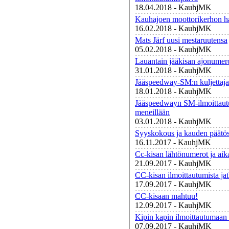
18.04.2018 - KauhjMK
Kauhajoen moottorikerhon ha
16.02.2018 - KauhjMK
Mats Järf uusi mestaruutensa
05.02.2018 - KauhjMK
Lauantain jääkisan ajonumer
31.01.2018 - KauhjMK
Jääspeedway-SM:n kuljettajat
18.01.2018 - KauhjMK
Jääspeedwayn SM-ilmoittau
meneillään
03.01.2018 - KauhjMK
Syyskokous ja kauden päätös
16.11.2017 - KauhjMK
Cc-kisan lähtönumerot ja aik
21.09.2017 - KauhjMK
CC-kisan ilmoittautumista jat
17.09.2017 - KauhjMK
CC-kisaan mahtuu!
12.09.2017 - KauhjMK
Kipin kapin ilmoittautumaan 
07.09.2017 - KauhjMK