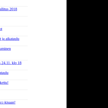
llitus 2018
ot
 ja aikataulu
tuminen
 24.11. klo 18
ataulu
kettu!
cc-kisaan!