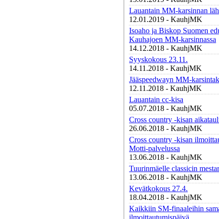
Lauantain MM-karsinnan läht
12.01.2019 - KauhjMK
Isoaho ja Biskop Suomen edu
Kauhajoen MM-karsinnassa
14.12.2018 - KauhjMK
Syyskokous 23.11.
14.11.2018 - KauhjMK
Jääspeedwayn MM-karsintaki
12.11.2018 - KauhjMK
Lauantain cc-kisa
05.07.2018 - KauhjMK
Cross country -kisan aikatau
26.06.2018 - KauhjMK
Cross country -kisan ilmoitt
Motti-palvelussa
13.06.2018 - KauhjMK
Tuurinmäelle classicin mesta
13.06.2018 - KauhjMK
Kevätkokous 27.4.
18.04.2018 - KauhjMK
Kaikkiin SM-finaaleihin sam
ilmoittautumispäivä