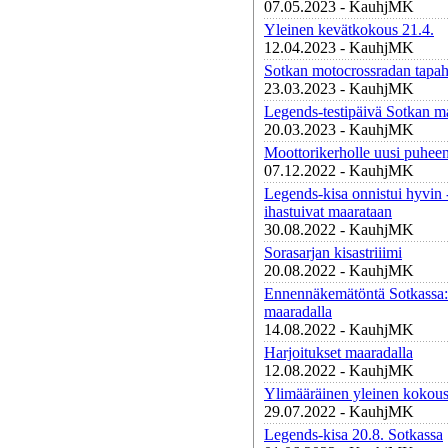
07.05.2023 - KauhjMK
Yleinen kevätkokous 21.4.
12.04.2023 - KauhjMK
Sotkan motocrossradan tapah
23.03.2023 - KauhjMK
Legends-testipäivä Sotkan ma
20.03.2023 - KauhjMK
Moottorikerholle uusi puheen
07.12.2022 - KauhjMK
Legends-kisa onnistui hyvin -
ihastuivat maarataan
30.08.2022 - KauhjMK
Sorasarjan kisastriiimi
20.08.2022 - KauhjMK
Ennennäkemätöntä Sotkassa:
maaradalla
14.08.2022 - KauhjMK
Harjoitukset maaradalla
12.08.2022 - KauhjMK
Ylimääräinen yleinen kokous
29.07.2022 - KauhjMK
Legends-kisa 20.8. Sotkassa