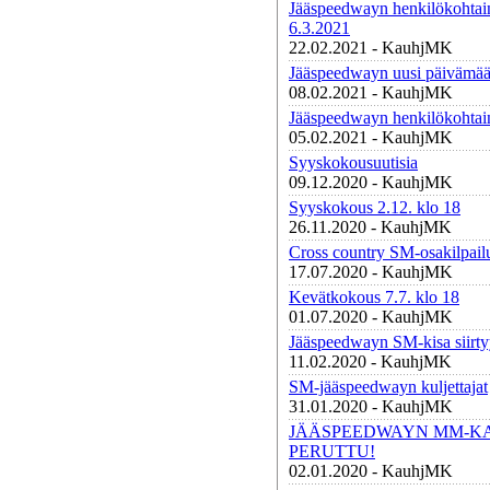
Jääspeedwayn henkilökohtai
6.3.2021
22.02.2021 - KauhjMK
Jääspeedwayn uusi päivämää
08.02.2021 - KauhjMK
Jääspeedwayn henkilökohtai
05.02.2021 - KauhjMK
Syyskokousuutisia
09.12.2020 - KauhjMK
Syyskokous 2.12. klo 18
26.11.2020 - KauhjMK
Cross country SM-osakilpail
17.07.2020 - KauhjMK
Kevätkokous 7.7. klo 18
01.07.2020 - KauhjMK
Jääspeedwayn SM-kisa siirty
11.02.2020 - KauhjMK
SM-jääspeedwayn kuljettajat
31.01.2020 - KauhjMK
JÄÄSPEEDWAYN MM-K
PERUTTU!
02.01.2020 - KauhjMK