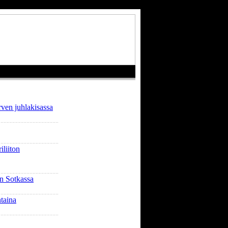
rven juhlakisassa
liiton
n Sotkassa
taina