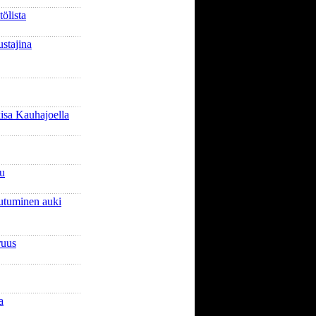
ölista
stajina
sa Kauhajoella
lu
autuminen auki
ruus
a