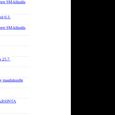
nen SM-kilpailu
rä 6.3.
nen SM-kilpailu
u 25.7.
y maaliskuulle
ARSINTA