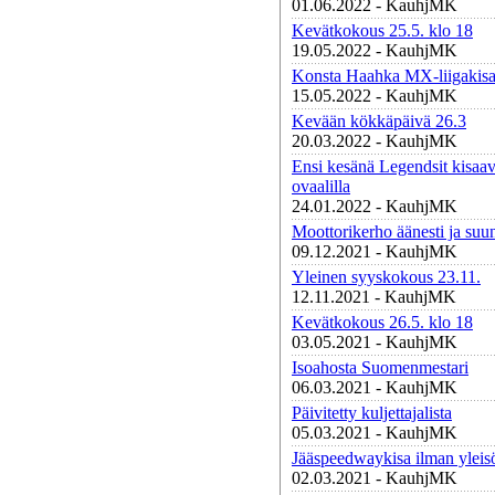
01.06.2022 - KauhjMK
Kevätkokous 25.5. klo 18
19.05.2022 - KauhjMK
Konsta Haahka MX-liigakisa
15.05.2022 - KauhjMK
Kevään kökkäpäivä 26.3
20.03.2022 - KauhjMK
Ensi kesänä Legendsit kisaa
ovaalilla
24.01.2022 - KauhjMK
Moottorikerho äänesti ja suun
09.12.2021 - KauhjMK
Yleinen syyskokous 23.11.
12.11.2021 - KauhjMK
Kevätkokous 26.5. klo 18
03.05.2021 - KauhjMK
Isoahosta Suomenmestari
06.03.2021 - KauhjMK
Päivitetty kuljettajalista
05.03.2021 - KauhjMK
Jääspeedwaykisa ilman yleis
02.03.2021 - KauhjMK