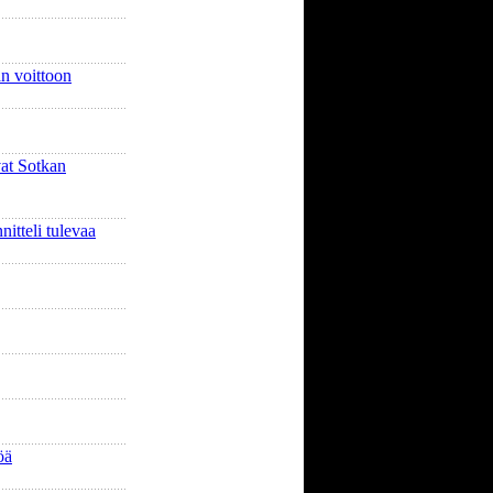
n voittoon
vat Sotkan
nitteli tulevaa
öä