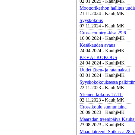
02.01.2025 - KauhjMK
Moottorikerhon hallitus uudis
21.11.2024 - KauhjMK
Syyskokous
07.11.2024 - KauhjMK
Cross country -kisa 29.6.
16.06.2024 - KauhjMK
Kesäkauden avaus
24.04.2024 - KauhjMK
KEVÄTKOKOUS
24.04.2024 - KauhjMK
Uudet jäsen- ja ratamaksut
03.01.2024 - KauhjMK
Syyskokokouksessa palkittiin
22.11.2023 - KauhjMK
Yleinen kokous 17.11.
02.11.2023 - KauhjMK
Crossikoulu sunnuntaina
26.09.2023 - KauhjMK
Maaradan treenipäivä Kauhaj
23.08.2023 - KauhjMK
Maaratatreenit Sotkassa 28.5.