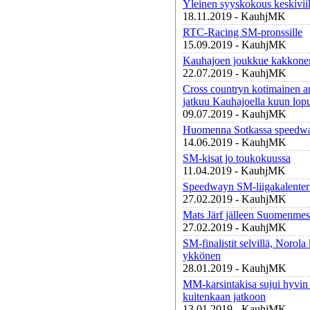
Yleinen syyskokous keskivi
18.11.2019 - KauhjMK
RTC-Racing SM-pronssille
15.09.2019 - KauhjMK
Kauhajoen joukkue kakkonen
22.07.2019 - KauhjMK
Cross countryn kotimainen a
jatkuu Kauhajoella kuun lopu
09.07.2019 - KauhjMK
Huomenna Sotkassa speedwa
14.06.2019 - KauhjMK
SM-kisat jo toukokuussa
11.04.2019 - KauhjMK
Speedwayn SM-liigakalenter
27.02.2019 - KauhjMK
Mats Järf jälleen Suomenmes
27.02.2019 - KauhjMK
SM-finalistit selvillä, Norola
ykkönen
28.01.2019 - KauhjMK
MM-karsintakisa sujui hyvin 
kuitenkaan jatkoon
13.01.2019 - KauhjMK