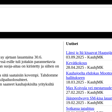
Uutiset
Länsi ja Itä kisaavat Haapajä
ay ajetaan lauantaina 30.6.
03.09.2025 - KauhjMK
sä esille tuli joitakin parannettavia
Kevätkokous
suoja-aitaa on kiristetty ja siihen on
28.04.2025 - KauhjMK
Kauhajoelta ehdokas Moottori
ta siitä saataisiin kovempi. Tahdomme
hallitukseen
kilpailuolosuhteet.
18.03.2025 - KauhjMK
n saaneet kauhajokisilta yrityksiltä
Max Koivula vei mestaruude
27.02.2025 - KauhjMK
Jääspeedwayn SM-kisa lauan
19.02.2025 - KauhjMK
Sotkassa tapahtuu