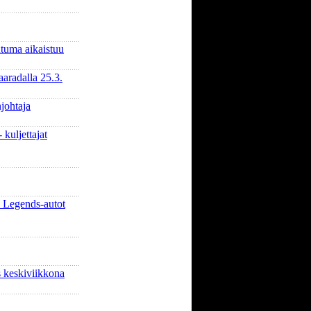
tuma aikaistuu
aradalla 25.3.
johtaja
 kuljettajat
 Legends-autot
 keskiviikkona