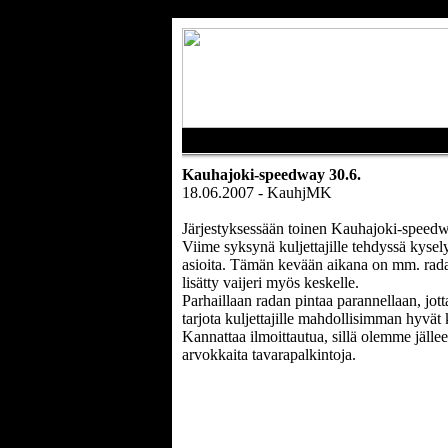
Kauhajoki-speedway 30.6.
18.06.2007 - KauhjMK
Järjestyksessään toinen Kauhajoki-speedw
Viime syksynä kuljettajille tehdyssä kyselys
asioita. Tämän kevään aikana on mm. radan 
lisätty vaijeri myös keskelle.
Parhaillaan radan pintaa parannellaan, jot
tarjota kuljettajille mahdollisimman hyvät 
Kannattaa ilmoittautua, sillä olemme jällee
arvokkaita tavarapalkintoja.