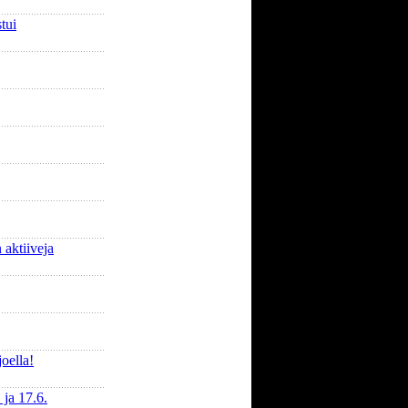
tui
 aktiiveja
oella!
 ja 17.6.