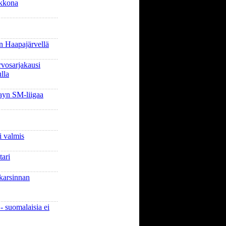
ikkona
 Haapajärvellä
rvosarjakausi
lla
yn SM-liigaa
i valmis
tari
 karsinnan
- suomalaisia ei