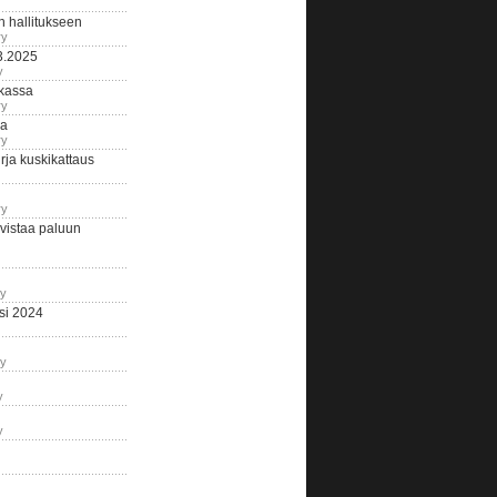
n hallitukseen
ry
3.2025
y
tkassa
ry
na
ry
ja kuskikattaus
ry
istaa paluun
ry
si 2024
ry
y
y