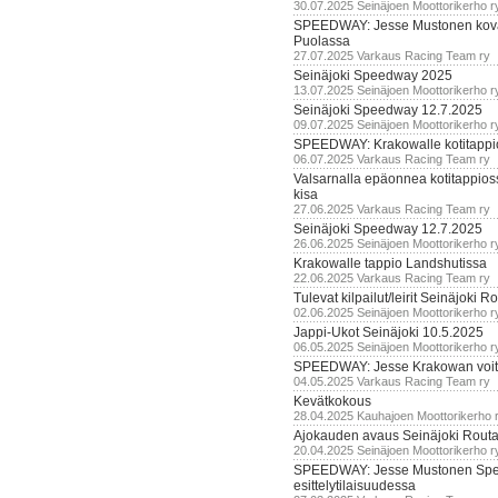
30.07.2025 Seinäjoen Moottorikerho r
SPEEDWAY: Jesse Mustonen kov
Puolassa
27.07.2025 Varkaus Racing Team ry
Seinäjoki Speedway 2025
13.07.2025 Seinäjoen Moottorikerho r
Seinäjoki Speedway 12.7.2025
09.07.2025 Seinäjoen Moottorikerho r
SPEEDWAY: Krakowalle kotitappi
06.07.2025 Varkaus Racing Team ry
Valsarnalla epäonnea kotitappios
kisa
27.06.2025 Varkaus Racing Team ry
Seinäjoki Speedway 12.7.2025
26.06.2025 Seinäjoen Moottorikerho r
Krakowalle tappio Landshutissa
22.06.2025 Varkaus Racing Team ry
Tulevat kilpailut/leirit Seinäjoki R
02.06.2025 Seinäjoen Moottorikerho r
Jappi-Ukot Seinäjoki 10.5.2025
06.05.2025 Seinäjoen Moottorikerho r
SPEEDWAY: Jesse Krakowan voit
04.05.2025 Varkaus Racing Team ry
Kevätkokous
28.04.2025 Kauhajoen Moottorikerho 
Ajokauden avaus Seinäjoki Routa
20.04.2025 Seinäjoen Moottorikerho r
SPEEDWAY: Jesse Mustonen Sp
esittelytilaisuudessa