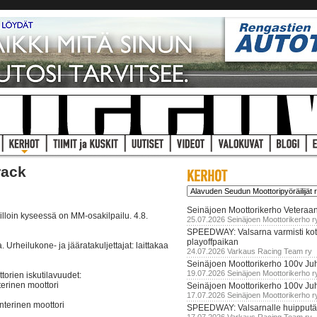
rack
Seinäjoen Moottorikerho Veteraan
lloin kyseessä on MM-osakilpailu. 4.8.
25.07.2026 Seinäjoen Moottorikerho r
SPEEDWAY: Valsarna varmisti koti
playoffpaikan
 Urheilukone- ja jääratakuljettajat: laittakaa
24.07.2026 Varkaus Racing Team ry
Seinäjoen Moottorikerho 100v Juh
19.07.2026 Seinäjoen Moottorikerho r
ttorien iskutilavuudet:
nterinen moottori
Seinäjoen Moottorikerho 100v Ju
17.07.2026 Seinäjoen Moottorikerho r
interinen moottori
SPEEDWAY: Valsarnalle huipputär