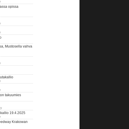
y
assa opissa
y
y
o
sa, Mustosella vahva
y
outakallio
y
y
on takuumies
ry
kallio 19.4.2025
y
eedway Krakowan