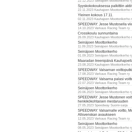
22.12.2023 Seinäjoen Moottorikerho r
Syyskokokouksessa palkittiin akti
22.11.2023 Kauhajoen Moottorikerho 
Yleinen kokous 17.11.
02.11.2023 Kauhajoen Moottorikerho 
SPEEDWAY: Jesse Mustosella viid
14.10.2023 Varkaus Racing Team ry
Crossikoulu sunnuntaina
26.09.2023 Kauhajoen Moottorikerho 
Seinäjoen Moottorikerho
11.09.2023 Seinäjoen Moottorikerho r
Seinäjoen Moottorikerho
01.09.2023 Seinäjoen Moottorikerho r
Maaradan treenipäivä Kauhajoell
23.08.2023 Kauhajoen Moottorikerho 
SPEEDWAY: Valsarnan voittoputki 
17.08.2023 Varkaus Racing Team ry
SPEEDWAY: Valsarna palasi voittoj
22.07.2023 Varkaus Racing Team ry
Seinäjoen Moottorikerho
20.06.2023 Seinäjoen Moottorikerho r
SPEEDWAY: Jesse Mustonen voitt
henkikökohtaisen mestaruuden
27.05.2023 Speedway Suomi-sarja
SPEEDWAY: Valsarnalle voitto, M
Allsvenskan avaukseen
12.05.2023 Varkaus Racing Team ry
Seinäjoen Moottorikerho
08.05.2023 Seinäjoen Moottorikerho r