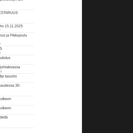
ESTARUUS
rho 15.11.2025
y
us ja Pikkujoulu
y
25
y
tistus
 juhlakisassa
ry
i tasuriin
kaudessa 30-
putkeen
putkeen
deltä