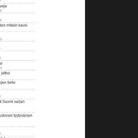
y
iveja
ry
ry
en mitalin kausi
ry
y
y
a!
ry
jatkui
en tielle
y
i Suomi sarjan
ustonen tyytyväinen
y