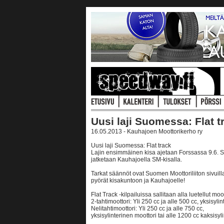
Uusi laji Suomessa: Flat t
16.05.2013 - Kauhajoen Moottorikerho ry
Uusi laji Suomessa: Flat track
Lajin ensimmäinen kisa ajetaan Forssassa 9.6. Si
jatketaan Kauhajoella SM-kisalla.
Tarkat säännöt ovat Suomen Moottoriliiton sivuilla.
pyörät kisakuntoon ja Kauhajoelle!
Flat Track -kilpailuissa sallitaan alla luetellut moo
2-tahtimoottori: Yli 250 cc ja alle 500 cc, yksisyli
Nelitahtimoottori: Yli 250 cc ja alle 750 cc,
yksisylinterinen moottori tai alle 1200 cc kaksisyl