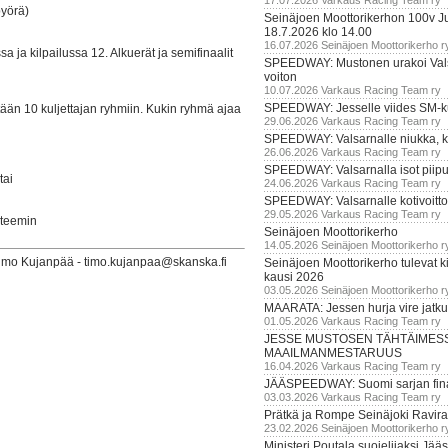
17.07.2026 Varkaus Racing Team ry
pyörä)
Seinäjoen Moottorikerhon 100v Ju
18.7.2026 klo 14.00
16.07.2026 Seinäjoen Moottorikerho r
 ja kilpailussa 12. Alkuerät ja semifinaalit
SPEEDWAY: Mustonen urakoi Vals
voiton
10.07.2026 Varkaus Racing Team ry
SPEEDWAY: Jesselle viides SM-k
ntään 10 kuljettajan ryhmiin. Kukin ryhmä ajaa
29.06.2026 Varkaus Racing Team ry
SPEEDWAY: Valsarnalle niukka, ki
26.06.2026 Varkaus Racing Team ry
SPEEDWAY: Valsarnalla isot piip
tai
24.06.2026 Varkaus Racing Team ry
SPEEDWAY: Valsarnalle kotivoitto
29.05.2026 Varkaus Racing Team ry
steemin
Seinäjoen Moottorikerho
14.05.2026 Seinäjoen Moottorikerho r
Timo Kujanpää - timo.kujanpaa@skanska.fi
Seinäjoen Moottorikerho tulevat ki
kausi 2026
03.05.2026 Seinäjoen Moottorikerho r
MAARATA: Jessen hurja vire jatk
01.05.2026 Varkaus Racing Team ry
JESSE MUSTOSEN TÄHTÄIMES
MAAILMANMESTARUUS
16.04.2026 Varkaus Racing Team ry
JÄÄSPEEDWAY: Suomi sarjan fina
03.03.2026 Varkaus Racing Team ry
Prätkä ja Rompe Seinäjoki Ravira
23.02.2026 Seinäjoen Moottorikerho r
Ministeri Poutala suojelijaksi J