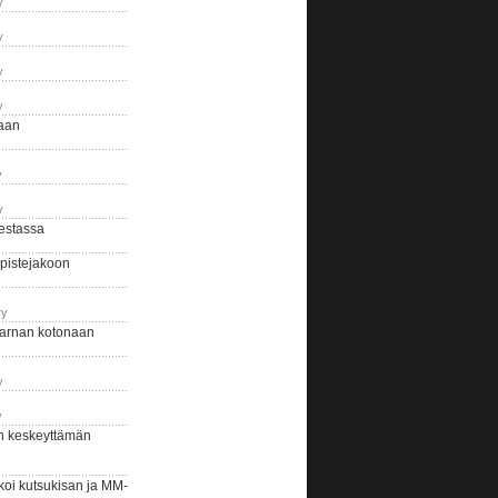
y
y
y
y
naan
y
y
estassa
pistejakoon
ry
arnan kotonaan
y
y
n keskeyttämän
i kutsukisan ja MM-