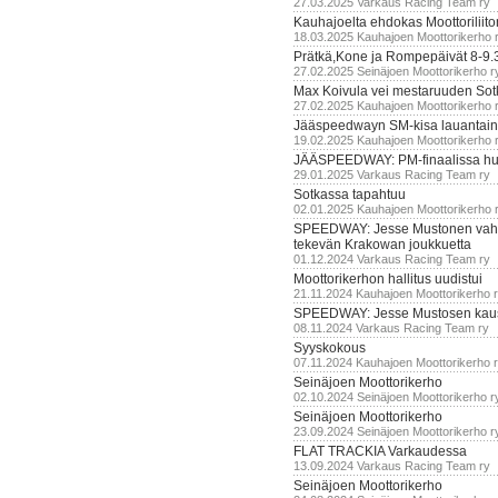
27.03.2025 Varkaus Racing Team ry
Kauhajoelta ehdokas Moottoriliito
18.03.2025 Kauhajoen Moottorikerho 
Prätkä,Kone ja Rompepäivät 8-9.
27.02.2025 Seinäjoen Moottorikerho r
Max Koivula vei mestaruuden So
27.02.2025 Kauhajoen Moottorikerho 
Jääspeedwayn SM-kisa lauantai
19.02.2025 Kauhajoen Moottorikerho 
JÄÄSPEEDWAY: PM-finaalissa hur
29.01.2025 Varkaus Racing Team ry
Sotkassa tapahtuu
02.01.2025 Kauhajoen Moottorikerho 
SPEEDWAY: Jesse Mustonen vahv
tekevän Krakowan joukkuetta
01.12.2024 Varkaus Racing Team ry
Moottorikerhon hallitus uudistui
21.11.2024 Kauhajoen Moottorikerho 
SPEEDWAY: Jesse Mustosen kau
08.11.2024 Varkaus Racing Team ry
Syyskokous
07.11.2024 Kauhajoen Moottorikerho 
Seinäjoen Moottorikerho
02.10.2024 Seinäjoen Moottorikerho r
Seinäjoen Moottorikerho
23.09.2024 Seinäjoen Moottorikerho r
FLAT TRACKIA Varkaudessa
13.09.2024 Varkaus Racing Team ry
Seinäjoen Moottorikerho