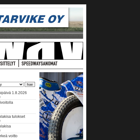
ipäivä 1.8.2026
y
voitolla
lakisa tulokset
y
hlakisa
y
keä voitto