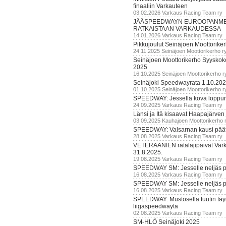
finaaliin Varkauteen
03.02.2026 Varkaus Racing Team ry
JÄÄSPEEDWAYN EUROOPANM
RATKAISTAAN VARKAUDESSA
14.01.2026 Varkaus Racing Team ry
Pikkujoulut Seinäjoen Moottorike
24.11.2025 Seinäjoen Moottorikerho r
Seinäjoen Moottorikerho Syyskoko
2025
16.10.2025 Seinäjoen Moottorikerho r
Seinäjoki Speedwayrata 1.10.20
01.10.2025 Seinäjoen Moottorikerho r
SPEEDWAY: Jessellä kova loppuru
24.09.2025 Varkaus Racing Team ry
Länsi ja Itä kisaavat Haapajärven
03.09.2025 Kauhajoen Moottorikerho 
SPEEDWAY: Valsarnan kausi päätty
28.08.2025 Varkaus Racing Team ry
VETERAANIEN ratalajipäivät Var
31.8.2025.
19.08.2025 Varkaus Racing Team ry
SPEEDWAY SM: Jesselle neljäs 
16.08.2025 Varkaus Racing Team ry
SPEEDWAY SM: Jesselle neljäs 
16.08.2025 Varkaus Racing Team ry
SPEEDWAY: Mustosella tuutin täy
liigaspeedwayta
02.08.2025 Varkaus Racing Team ry
SM-HLÖ Seinäjoki 2025