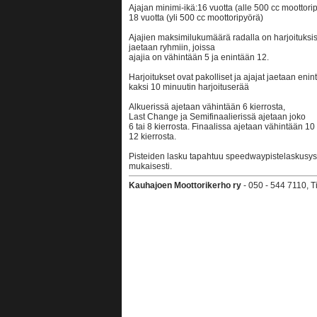
Ajajan minimi-ikä:16 vuotta (alle 500 cc moottori
18 vuotta (yli 500 cc moottoripyörä)
Ajajien maksimilukumäärä radalla on harjoituksissa
jaetaan ryhmiin, joissa
ajajia on vähintään 5 ja enintään 12.
Harjoitukset ovat pakolliset ja ajajat jaetaan eni
kaksi 10 minuutin harjoituserää
Alkuerissä ajetaan vähintään 6 kierrosta,
Last Change ja Semifinaalierissä ajetaan joko
6 tai 8 kierrosta. Finaalissa ajetaan vähintään 10 
12 kierrosta.
Pisteiden lasku tapahtuu speedwaypistelaskusy
mukaisesti.
Kauhajoen Moottorikerho ry
- 050 - 544 7110, 