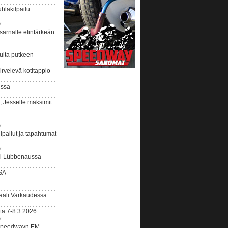
hlakilpailu
y
arnalle elintärkeän
ulta putkeen
rvelevä kotitappio
ussa
, Jesselle maksimit
y
lpailut ja tapahtumat
y
ui Lübbenaussa
SÄ
ali Varkaudessa
ta 7-8.3.2026
y
ääspeedwayn EM-