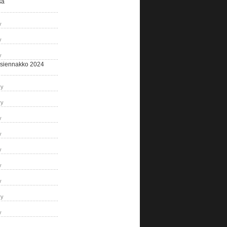
sa
y
y
y
siennakko 2024
ry
ry
y
y
y
y
y
ry
y