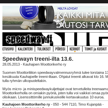
Speedwayn treeni-ilta 13.6.
28.05.2013 - Kauhajoen Moottorikerho ry
Suomen Moottoriliiton speedwayvalmennusryhmä tulee torstaina 1
kesäkuuta Kauhajoelle treeni-iltaan. Ohjatut treenit alkavat klo 16.
tulla ryhmän ulkopuoleltakin.
Myös micro- ja minispeedwaykuljettajat ovat tervetulleita treenaam
Moottorikerholla on omiakin pyöriä, joten tulla voi vaikkei omaa pyö
olisikaan. Lisenssittömille junnukuskeille kertavakuutus 10 euroa.
Kauhajoen Moottorikerho ry
- 050 - 544 7110, Timo Kujanpää -