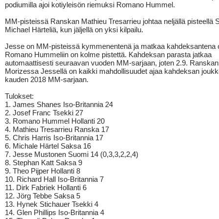
podiumilla ajoi kotiyleisön riemuksi Romano Hummel.
MM-pisteissä Ranskan Mathieu Tresarrieu johtaa neljällä pisteellä
Michael Härteliä, kun jäljellä on yksi kilpailu.
Jesse on MM-pisteissä kymmenentenä ja matkaa kahdeksantena 
Romano Hummeliin on kolme pistettä. Kahdeksan parasta jatkaa
automaattisesti seuraavan vuoden MM-sarjaan, joten 2.9. Ranskan
Morizessa Jessellä on kaikki mahdollisuudet ajaa kahdeksan joukk
kauden 2018 MM-sarjaan.
Tulokset:
1. James Shanes Iso-Britannia 24
2. Josef Franc Tsekki 27
3. Romano Hummel Hollanti 20
4. Mathieu Tresarrieu Ranska 17
5. Chris Harris Iso-Britannia 17
6. Michale Härtel Saksa 16
7. Jesse Mustonen Suomi 14 (0,3,3,2,2,4)
8. Stephan Katt Saksa 9
9. Theo Pijper Hollanti 8
10. Richard Hall Iso-Britannia 7
11. Dirk Fabriek Hollanti 6
12. Jörg Tebbe Saksa 5
13. Hynek Stichauer Tsekki 4
14. Glen Phillips Iso-Britannia 4