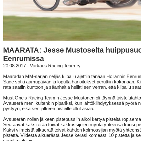
MAARATA: Jesse Mustoselta huippusuo
Eenrumissa
20.08.2017 - Varkaus Racing Team ry
Maaradan MM-sarjan neljäs kilpailu ajettiin tänään Hollannin Eenru
Sade sotki aamupäivän ja lopulta harjoitukset peruttiin kokonaan. Ki
rata saatiin kuntoon ja säänhaltia hellitti sen verran, että kilpailu saat
Must One's Racing Teamin Jesse Mustonen oli täynnä taistelutahto
Avauserä meni kuitenkin pipariksi, kun lähtökiihdytyksessä pyörä n
pystyyn, eikä sen jälkeen pisteille ollut asiaa.
Avsuserän nollan jälkeen pistepussiin alkoi kertyä pisteitä ropisemal
Seuraavat kaksi erää toivat kakkossijojen myötä yhteensä kuusi pis
Kaksi viimeistä alkuerää toivat kahden kolmossijan myötä yhteensä
pistettä. Viidestä alkuerästä Jesse keräsi komeasti 10 pistettä ja se r
semifinaaleihin.