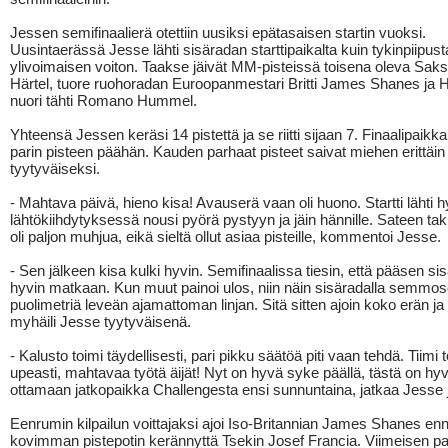
Jessen semifinaalierä otettiin uusiksi epätasaisen startin vuoksi.
Uusintaerässä Jesse lähti sisäradan starttipaikalta kuin tykinpiipusta
ylivoimaisen voiton. Taakse jäivät MM-pisteissä toisena oleva Sak
Härtel, tuore ruohoradan Euroopanmestari Britti James Shanes ja H
nuori tähti Romano Hummel.
Yhteensä Jessen keräsi 14 pistettä ja se riitti sijaan 7. Finaalipaikka
parin pisteen päähän. Kauden parhaat pisteet saivat miehen erittäin
tyytyväiseksi.
- Mahtava päivä, hieno kisa! Avauserä vaan oli huono. Startti lähti h
lähtökiihdytyksessä nousi pyörä pystyyn ja jäin hännille. Sateen ta
oli paljon muhjua, eikä sieltä ollut asiaa pisteille, kommentoi Jesse.
- Sen jälkeen kisa kulki hyvin. Semifinaalissa tiesin, että pääsen si
hyvin matkaan. Kun muut painoi ulos, niin näin sisäradalla semmo
puolimetriä leveän ajamattoman linjan. Sitä sitten ajoin koko erän ja 
myhäili Jesse tyytyväisenä.
- Kalusto toimi täydellisesti, pari pikku säätöä piti vaan tehdä. Tiimi t
upeasti, mahtavaa työtä äijät! Nyt on hyvä syke päällä, tästä on hy
ottamaan jatkopaikka Challengesta ensi sunnuntaina, jatkaa Jesse 
Eenrumin kilpailun voittajaksi ajoi Iso-Britannian James Shanes en
kovimman pistepotin kerännyttä Tsekin Josef Francia. Viimeisen p