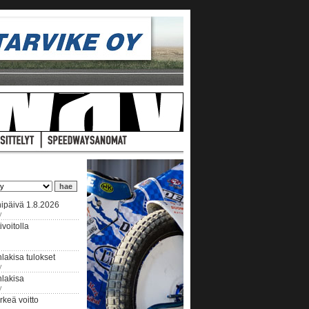
ipäivä 1.8.2026
y
voitolla
lakisa tulokset
y
hlakisa
y
keä voitto