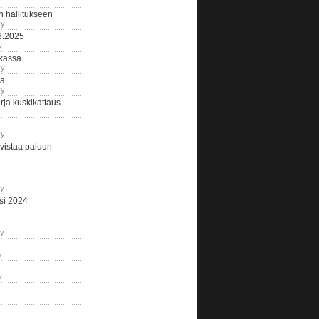
n hallitukseen
ry
3.2025
y
tkassa
ry
na
ry
ja kuskikattaus
ry
istaa paluun
ry
si 2024
ry
y
y