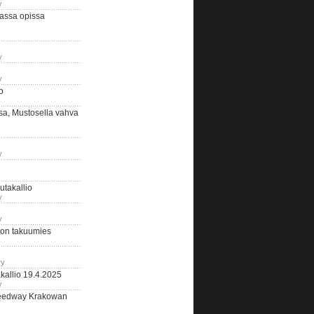
y
assa opissa
y
y
o
sa, Mustosella vahva
y
outakallio
y
y
on takuumies
ry
kallio 19.4.2025
y
eedway Krakowan