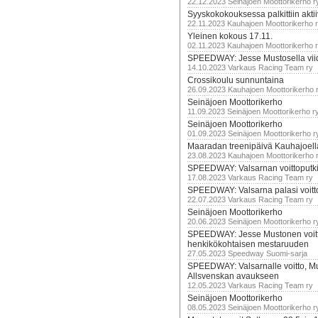
22.12.2023 Seinäjoen Moottorikerho r
Syyskokokouksessa palkittiin akti
22.11.2023 Kauhajoen Moottorikerho 
Yleinen kokous 17.11.
02.11.2023 Kauhajoen Moottorikerho 
SPEEDWAY: Jesse Mustosella viid
14.10.2023 Varkaus Racing Team ry
Crossikoulu sunnuntaina
26.09.2023 Kauhajoen Moottorikerho 
Seinäjoen Moottorikerho
11.09.2023 Seinäjoen Moottorikerho r
Seinäjoen Moottorikerho
01.09.2023 Seinäjoen Moottorikerho r
Maaradan treenipäivä Kauhajoell
23.08.2023 Kauhajoen Moottorikerho 
SPEEDWAY: Valsarnan voittoputki 
17.08.2023 Varkaus Racing Team ry
SPEEDWAY: Valsarna palasi voittoj
22.07.2023 Varkaus Racing Team ry
Seinäjoen Moottorikerho
20.06.2023 Seinäjoen Moottorikerho r
SPEEDWAY: Jesse Mustonen voitt
henkikökohtaisen mestaruuden
27.05.2023 Speedway Suomi-sarja
SPEEDWAY: Valsarnalle voitto, M
Allsvenskan avaukseen
12.05.2023 Varkaus Racing Team ry
Seinäjoen Moottorikerho
08.05.2023 Seinäjoen Moottorikerho r