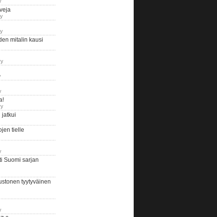
y
iveja
ry
ry
en mitalin kausi
ry
y
y
a!
ry
jatkui
en tielle
y
i Suomi sarjan
ustonen tyytyväinen
y