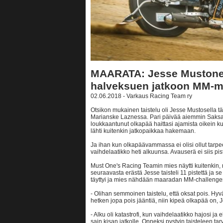
MAARATA: Jesse Mustonen
halveksuen jatkoon MM-m
02.06.2018 - Varkaus Racing Team ry
Otsikon mukainen taistelu oli Jesse Mustosella
Marianske Laznessa. Pari päivää aiemmin Saksa
loukkaantunut olkapää haittasi ajamista oikein
lähti kuitenkin jatkopaikkaa hakemaan.
Ja ihan kun olkapäävammassa ei olisi ollut tarp
vaihdelaatikko heti alkuunsa. Avauserä ei siis pist
Must One's Racing Teamin mies näytti kuitenkin, 
seuraavasta erästä Jesse taisteli 11 pistettä ja se
täyttyi ja mies nähdään maaradan MM-challenges
- Olihan semmoinen taistelu, että oksat pois. Hyvä
hetken jopa pois jääntiä, niin kipeä olkapää on,
- Alku oli katastrofi, kun vaihdelaatikko hajosi ja 
sain kisan jatkolle. Onneksi pystyin taisteleen tarv