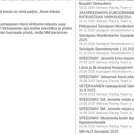
finaaliin Varkauteen
03.02.2026 Varkaus Racing Team ry
tä kisoja on vielä paljon, Jesse toteaa
JÄÄSPEEDWAYN EUROOPANM
RATKAISTAAN VARKAUDESSA
14.01.2026 Varkaus Racing Team ry
n suomalaisen Henri Ahlbomin kilpailu sujui
Pikkujoulut Seinäjoen Moottorike
i forssalainen ajoi kolme erävoittoa ja yhden
24.11.2025 Seinäjoen Moottorikerho r
vähän harmaata pilveä, mutta MM-karsinnan
Seinäjoen Moottorikerho Syyskoko
2025
16.10.2025 Seinäjoen Moottorikerho r
Seinäjoki Speedwayrata 1.10.20
01.10.2025 Seinäjoen Moottorikerho r
SPEEDWAY: Jessellä kova loppuru
24.09.2025 Varkaus Racing Team ry
Länsi ja Itä kisaavat Haapajärven
03.09.2025 Kauhajoen Moottorikerho 
SPEEDWAY: Valsarnan kausi päätty
28.08.2025 Varkaus Racing Team ry
VETERAANIEN ratalajipäivät Var
31.8.2025.
19.08.2025 Varkaus Racing Team ry
SPEEDWAY SM: Jesselle neljäs 
16.08.2025 Varkaus Racing Team ry
SPEEDWAY SM: Jesselle neljäs 
16.08.2025 Varkaus Racing Team ry
SPEEDWAY: Mustosella tuutin täy
liigaspeedwayta
02.08.2025 Varkaus Racing Team ry
SM-HLÖ Seinäjoki 2025