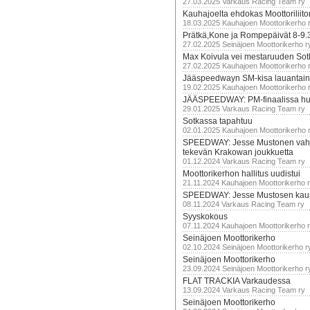
27.03.2025 Varkaus Racing Team ry
Kauhajoelta ehdokas Moottoriliito
18.03.2025 Kauhajoen Moottorikerho 
Prätkä,Kone ja Rompepäivät 8-9.
27.02.2025 Seinäjoen Moottorikerho r
Max Koivula vei mestaruuden So
27.02.2025 Kauhajoen Moottorikerho 
Jääspeedwayn SM-kisa lauantai
19.02.2025 Kauhajoen Moottorikerho 
JÄÄSPEEDWAY: PM-finaalissa hur
29.01.2025 Varkaus Racing Team ry
Sotkassa tapahtuu
02.01.2025 Kauhajoen Moottorikerho 
SPEEDWAY: Jesse Mustonen vahv
tekevän Krakowan joukkuetta
01.12.2024 Varkaus Racing Team ry
Moottorikerhon hallitus uudistui
21.11.2024 Kauhajoen Moottorikerho 
SPEEDWAY: Jesse Mustosen kau
08.11.2024 Varkaus Racing Team ry
Syyskokous
07.11.2024 Kauhajoen Moottorikerho 
Seinäjoen Moottorikerho
02.10.2024 Seinäjoen Moottorikerho r
Seinäjoen Moottorikerho
23.09.2024 Seinäjoen Moottorikerho r
FLAT TRACKIA Varkaudessa
13.09.2024 Varkaus Racing Team ry
Seinäjoen Moottorikerho