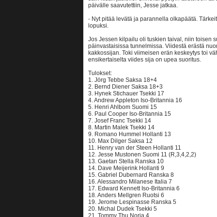
päivälle saavutettiin, Jesse jatkaa.
- Nyt pitää levätä ja parannella olkapäätä. Tärkei
lopuksi.
Jos Jessen kilpailu oli tuskien taival, niin toise
päinvastaisissa tunnelmissa. Viidestä erästä nuor
kakkossijan. Toki viimeisen erän keskeytys toi 
ensikertaiselta viides sija on upea suoritus.
Tulokset:
1. Jörg Tebbe Saksa 18+4
2. Bernd Diener Saksa 18+3
3. Hynek Stichauer Tsekki 17
4. Andrew Appleton Iso-Britannia 16
5. Henri Ahlbom Suomi 15
6. Paul Cooper Iso-Britannia 15
7. Josef Franc Tsekki 14
8. Martin Malek Tsekki 14
9. Romano Hummel Hollanti 13
10. Max Dilger Saksa 12
11. Henry van der Steen Hollanti 11
12. Jesse Mustonen Suomi 11 (R,3,4,2,2)
13. Gaetan Stella Ranska 10
14. Dave Meijerink Hollanti 9
15. Gabriel Dubernard Ranska 8
16. Alessandro Milanese Italia 7
17. Edward Kennett Iso-Britannia 6
18. Anders Mellgren Ruotsi 6
19. Jerome Lespinasse Ranska 5
20. Michal Dudek Tsekki 5
21. Tommy Thu Norja 4