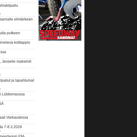
hlakilpailu
y
arnalle elintärkeän
ulta putkeen
rvelevä kotitappio
ussa
, Jesselle maksimit
y
lpailut ja tapahtumat
y
ui Lübbenaussa
SÄ
ali Varkaudessa
ta 7-8.3.2026
y
ääspeedwayn EM-