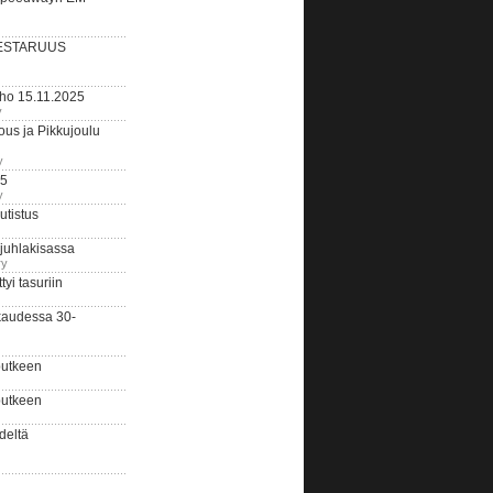
ESTARUUS
rho 15.11.2025
y
us ja Pikkujoulu
y
25
y
tistus
 juhlakisassa
ry
i tasuriin
kaudessa 30-
putkeen
putkeen
deltä