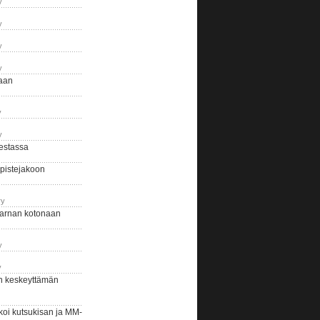
y
y
y
y
naan
y
y
estassa
pistejakoon
ry
arnan kotonaan
y
y
n keskeyttämän
i kutsukisan ja MM-