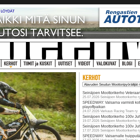
Seinäjoen Moottorikerho Veteraan
25.07.2026 Seinäjoen Moottorikerho r
SPEEDWAY: Valsarna varmisti koti
playoffpaikan
24.07.2026 Varkaus Racing Team ry
Seinäjoen Moottorikerho 100v Juh
19.07.2026 Seinäjoen Moottorikerho r
Seinäjoen Moottorikerho 100v Ju
17.07.2026 Seinäjoen Moottorikerho r
SPEEDWAY: Valsarnalle huipputär