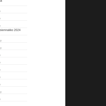
sa
y
y
y
siennakko 2024
ry
ry
y
y
y
y
y
ry
y