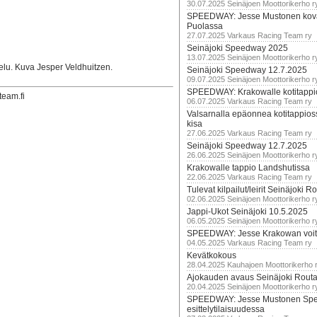
30.07.2025 Seinäjoen Moottorikerho r
SPEEDWAY: Jesse Mustonen kov
Puolassa
27.07.2025 Varkaus Racing Team ry
Seinäjoki Speedway 2025
13.07.2025 Seinäjoen Moottorikerho r
telu. Kuva Jesper Veldhuitzen.
Seinäjoki Speedway 12.7.2025
09.07.2025 Seinäjoen Moottorikerho r
SPEEDWAY: Krakowalle kotitappi
team.fi
06.07.2025 Varkaus Racing Team ry
Valsarnalla epäonnea kotitappios
kisa
27.06.2025 Varkaus Racing Team ry
Seinäjoki Speedway 12.7.2025
26.06.2025 Seinäjoen Moottorikerho r
Krakowalle tappio Landshutissa
22.06.2025 Varkaus Racing Team ry
Tulevat kilpailut/leirit Seinäjoki R
02.06.2025 Seinäjoen Moottorikerho r
Jappi-Ukot Seinäjoki 10.5.2025
06.05.2025 Seinäjoen Moottorikerho r
SPEEDWAY: Jesse Krakowan voit
04.05.2025 Varkaus Racing Team ry
Kevätkokous
28.04.2025 Kauhajoen Moottorikerho 
Ajokauden avaus Seinäjoki Routa
20.04.2025 Seinäjoen Moottorikerho r
SPEEDWAY: Jesse Mustonen Sp
esittelytilaisuudessa