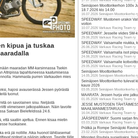
17.07.2026 Varkaus Racing Team ry
Seinäjoen Moottorikerhon 100v Ju
18.7.2026 klo 14.00
16.07.2026 Seinäjoen Moottorikerho r
SPEEDWAY: Mustonen urakoi Vals
voiton
10.07.2026 Varkaus Racing Team ry
SPEEDWAY: Jesselle viides SM-k
29.06.2026 Varkaus Racing Team ry
SPEEDWAY: Valsarnalle niukka, ki
 kipua ja tuskaa
26.06.2026 Varkaus Racing Team ry
aaradalla
SPEEDWAY: Valsarnalla isot piip
24.06.2026 Varkaus Racing Team ry
SPEEDWAY: Valsarnalle kotivoitto
29.05.2026 Varkaus Racing Team ry
 tänään maaradan MM-karsinnassa Tsekin
Seinäjoen Moottorikerho
n Altripissa tapahtuneessa kaatumisessa
14.05.2026 Seinäjoen Moottorikerho r
 kunnolla. Hammasta purren Varkauden mies
Seinäjoen Moottorikerho tulevat ki
kausi 2026
eeksi, hajosi avauserässä Jessen pyörästä
03.05.2026 Seinäjoen Moottorikerho r
eitä tuonut.
MAARATA: Jessen hurja vire jatk
01.05.2026 Varkaus Racing Team ry
mitä on savolainen sisu. Neljästä
JESSE MUSTOSEN TÄHTÄIMES
 riitti viimeiseen jatkopaikkaan. Näin tavoite
MAAILMANMESTARUUS
sa Saksan Bielefeldissä 24.6.
16.04.2026 Varkaus Racing Team ry
JÄÄSPEEDWAY: Suomi sarjan fina
, että saatiin ajettua. Ennen kisaa mietin
03.03.2026 Varkaus Racing Team ry
 Jesse huokaisee.
Prätkä ja Rompe Seinäjoki Ravira
23.02.2026 Seinäjoen Moottorikerho r
eka erä jäi nollille. Aika huonot lähtöasemat
ittavat pisteet ja pääsin jatkoon. Tavoite tälle
Ministeri Poutala suojelijaksi J