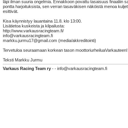
läpi ilman suuria ongelmia. Ennakkoon povattu tasaisuus finaaliin sa
pontta harjoituksista, sen verran tasaväkisen näköistä menoa kuljet
esittivät.
Kisa käynnistyy lauantaina 11.8. klo 13:00.
Lisätietoa kuskeista ja kilpailusta:
http://www.varkausracingteam.fi/
info@varkausracingteam.fi
markku.jurmu17@gmail.com (media/akkreditointi)
Tervetuloa seuraamaan korkean tason moottoriurheiluaVarkauteen!
Teksti Markku Jurmu
Varkaus Racing Team ry
- - info@varkausracingteam.fi