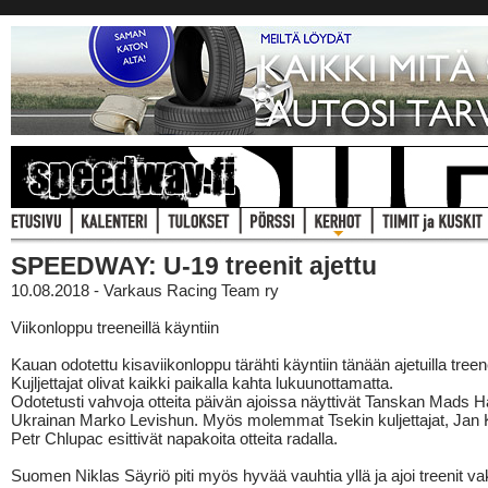
SPEEDWAY: U-19 treenit ajettu
10.08.2018 - Varkaus Racing Team ry
Viikonloppu treeneillä käyntiin
Kauan odotettu kisaviikonloppu tärähti käyntiin tänään ajetuilla treene
Kujljettajat olivat kaikki paikalla kahta lukuunottamatta.
Odotetusti vahvoja otteita päivän ajoissa näyttivät Tanskan Mads H
Ukrainan Marko Levishun. Myös molemmat Tsekin kuljettajat, Jan 
Petr Chlupac esittivät napakoita otteita radalla.
Suomen Niklas Säyriö piti myös hyvää vauhtia yllä ja ajoi treenit va