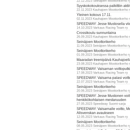
22.12.2023 Seinäjoen Moottorikerho r
Syyskokokouksessa palkittiin akti
22.11.2023 Kauhajoen Moottorikerho 
Yleinen kokous 17.11.
02.11.2023 Kauhajoen Moottorikerho 
SPEEDWAY: Jesse Mustosella viid
14.10.2023 Varkaus Racing Team ry
Crossikoulu sunnuntaina
26.09.2023 Kauhajoen Moottorikerho 
Seinäjoen Moottorikerho
11.09.2023 Seinäjoen Moottorikerho r
Seinäjoen Moottorikerho
01.09.2023 Seinäjoen Moottorikerho r
Maaradan treenipäivä Kauhajoell
23.08.2023 Kauhajoen Moottorikerho 
SPEEDWAY: Valsarnan voittoputki 
17.08.2023 Varkaus Racing Team ry
SPEEDWAY: Valsarna palasi voittoj
22.07.2023 Varkaus Racing Team ry
Seinäjoen Moottorikerho
20.06.2023 Seinäjoen Moottorikerho r
SPEEDWAY: Jesse Mustonen voitt
henkikökohtaisen mestaruuden
27.05.2023 Speedway Suomi-sarja
SPEEDWAY: Valsarnalle voitto, M
Allsvenskan avaukseen
12.05.2023 Varkaus Racing Team ry
Seinäjoen Moottorikerho
08.05.2023 Seinäjoen Moottorikerho r