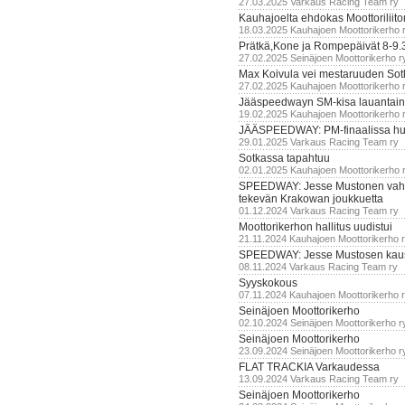
27.03.2025 Varkaus Racing Team ry
Kauhajoelta ehdokas Moottoriliito
18.03.2025 Kauhajoen Moottorikerho 
Prätkä,Kone ja Rompepäivät 8-9.
27.02.2025 Seinäjoen Moottorikerho r
Max Koivula vei mestaruuden So
27.02.2025 Kauhajoen Moottorikerho 
Jääspeedwayn SM-kisa lauantai
19.02.2025 Kauhajoen Moottorikerho 
JÄÄSPEEDWAY: PM-finaalissa hur
29.01.2025 Varkaus Racing Team ry
Sotkassa tapahtuu
02.01.2025 Kauhajoen Moottorikerho 
SPEEDWAY: Jesse Mustonen vahv
tekevän Krakowan joukkuetta
01.12.2024 Varkaus Racing Team ry
Moottorikerhon hallitus uudistui
21.11.2024 Kauhajoen Moottorikerho 
SPEEDWAY: Jesse Mustosen kau
08.11.2024 Varkaus Racing Team ry
Syyskokous
07.11.2024 Kauhajoen Moottorikerho 
Seinäjoen Moottorikerho
02.10.2024 Seinäjoen Moottorikerho r
Seinäjoen Moottorikerho
23.09.2024 Seinäjoen Moottorikerho r
FLAT TRACKIA Varkaudessa
13.09.2024 Varkaus Racing Team ry
Seinäjoen Moottorikerho