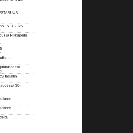
ESTARUUS
rho 15.11.2025
y
us ja Pikkujoulu
y
25
y
tistus
 juhlakisassa
ry
i tasuriin
kaudessa 30-
putkeen
putkeen
deltä