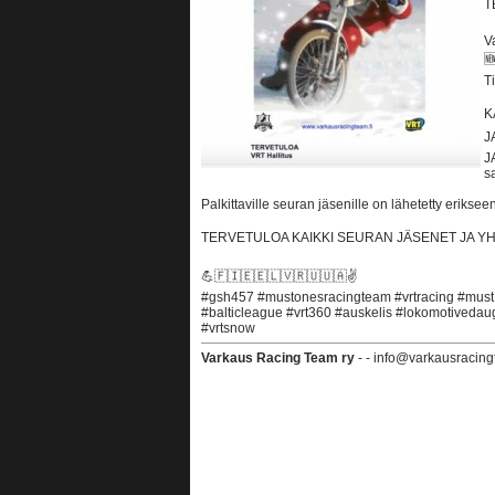
T
V
🆕
T
K
J
J
s
Palkittaville seuran jäsenille on lähetetty erikseen
TERVETULOA KAIKKI SEURAN JÄSENET JA YH
💪🇫🇮️🇪🇪️🇱🇻️🇷🇺️🇺🇦️✌️
#gsh457 #mustonesracingteam #vrtracing #must1
#balticleague #vrt360 #auskelis #lokomotived
#vrtsnow
Varkaus Racing Team ry
- - info@varkausracing