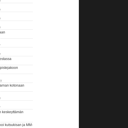
y
y
y
y
naan
y
y
estassa
pistejakoon
ry
arnan kotonaan
y
y
n keskeyttämän
i kutsukisan ja MM-