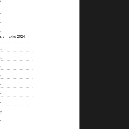
sa
y
y
y
siennakko 2024
ry
ry
y
y
y
y
y
ry
y