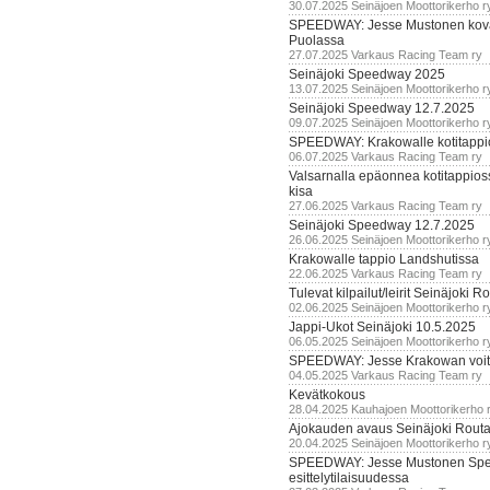
30.07.2025 Seinäjoen Moottorikerho r
SPEEDWAY: Jesse Mustonen kov
Puolassa
27.07.2025 Varkaus Racing Team ry
Seinäjoki Speedway 2025
13.07.2025 Seinäjoen Moottorikerho r
Seinäjoki Speedway 12.7.2025
09.07.2025 Seinäjoen Moottorikerho r
SPEEDWAY: Krakowalle kotitappi
06.07.2025 Varkaus Racing Team ry
Valsarnalla epäonnea kotitappios
kisa
27.06.2025 Varkaus Racing Team ry
Seinäjoki Speedway 12.7.2025
26.06.2025 Seinäjoen Moottorikerho r
Krakowalle tappio Landshutissa
22.06.2025 Varkaus Racing Team ry
Tulevat kilpailut/leirit Seinäjoki R
02.06.2025 Seinäjoen Moottorikerho r
Jappi-Ukot Seinäjoki 10.5.2025
06.05.2025 Seinäjoen Moottorikerho r
SPEEDWAY: Jesse Krakowan voit
04.05.2025 Varkaus Racing Team ry
Kevätkokous
28.04.2025 Kauhajoen Moottorikerho 
Ajokauden avaus Seinäjoki Routa
20.04.2025 Seinäjoen Moottorikerho r
SPEEDWAY: Jesse Mustonen Sp
esittelytilaisuudessa