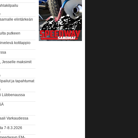
hlakilpailu
y
arnalle elintärkeän
ulta putkeen
rvelevä kotitappio
ussa
, Jesselle maksimit
y
lpailut ja tapahtumat
y
ui Lübbenaussa
SÄ
ali Varkaudessa
ta 7-8.3.2026
y
ääspeedwayn EM-