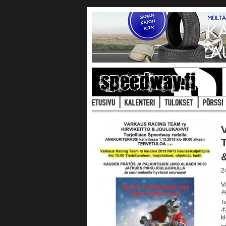
2
V

T
⚓
k