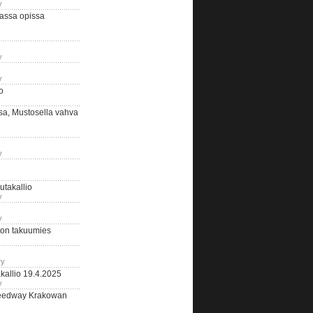
y
assa opissa
y
y
o
sa, Mustosella vahva
y
outakallio
y
y
on takuumies
ry
kallio 19.4.2025
y
eedway Krakowan