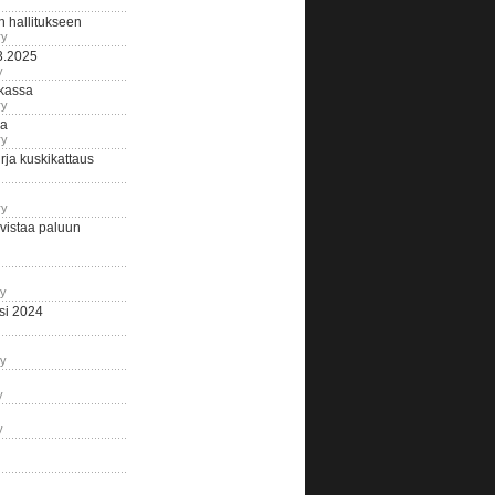
n hallitukseen
ry
3.2025
y
tkassa
ry
na
ry
ja kuskikattaus
ry
istaa paluun
ry
si 2024
ry
y
y