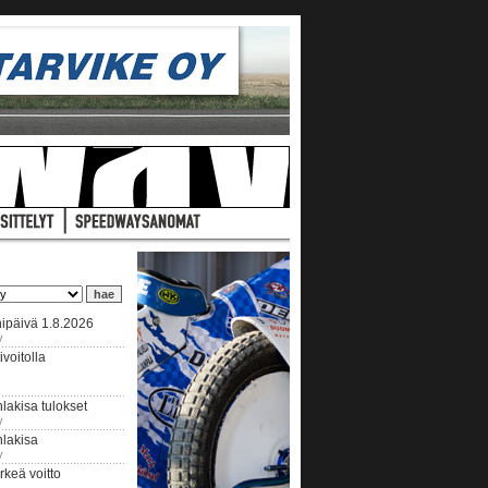
ipäivä 1.8.2026
y
voitolla
lakisa tulokset
y
hlakisa
y
keä voitto