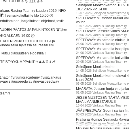
17.07.2026 Varkaus Racing Team ry
ERVETULOA ⚓ 💪 🇫🇮️ ✌️⚓
Seinäjoen Moottorikerhon 100v Ju
18.7.2026 klo 14.00
arkaus Racing Team ry kauden 2019 INFO
16.07.2026 Seinäjoen Moottorikerho r
☯️ lisenssikuljettajille klo 15:00 🕒
SPEEDWAY: Mustonen urakoi Vals
iedottaminen, harjoitukset, ohjelmat, testit.
voiton
10.07.2026 Varkaus Racing Team ry
AUDEN PÄÄTÖS JA PALKINTOJEN 🏆🥇📜
SPEEDWAY: Jesselle viides SM-k
29.06.2026 Varkaus Racing Team ry
AKO ALKAEN 16:00 🕓
SPEEDWAY: Valsarnalle niukka, ki
ATKUEN PIKKUJOULUJUHLILLA ja
26.06.2026 Varkaus Racing Team ry
aunomisella hyvässä seurassa! ‼️💯
SPEEDWAY: Valsarnalla isot piip
24.06.2026 Varkaus Racing Team ry
 kutsu tilaisuuteen s-postilla ‼️
SPEEDWAY: Valsarnalle kotivoitto
TEISTYÖKUMPPANIT ☃️🎄⚓🎊🍢🍗
29.05.2026 Varkaus Racing Team ry
Seinäjoen Moottorikerho
14.05.2026 Seinäjoen Moottorikerho r
Seinäjoen Moottorikerho tulevat ki
nator #vrtjunioracademy #visitvarkaus
kausi 2026
augvapils #juspeedway #nevaspeedway
03.05.2026 Seinäjoen Moottorikerho r
MAARATA: Jessen hurja vire jatk
01.05.2026 Varkaus Racing Team ry
team.fi
JESSE MUSTOSEN TÄHTÄIMES
MAAILMANMESTARUUS
16.04.2026 Varkaus Racing Team ry
JÄÄSPEEDWAY: Suomi sarjan fina
03.03.2026 Varkaus Racing Team ry
Prätkä ja Rompe Seinäjoki Ravira
23.02.2026 Seinäjoen Moottorikerho r
Ministeri Poutala suojelijaksi J