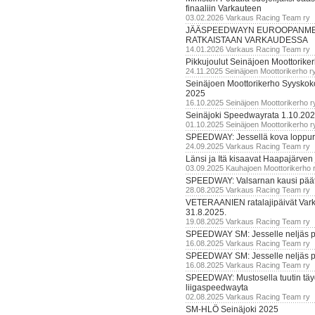
finaaliin Varkauteen
03.02.2026 Varkaus Racing Team ry
JÄÄSPEEDWAYN EUROOPANM
RATKAISTAAN VARKAUDESSA
14.01.2026 Varkaus Racing Team ry
Pikkujoulut Seinäjoen Moottorike
24.11.2025 Seinäjoen Moottorikerho r
Seinäjoen Moottorikerho Syyskoko
2025
16.10.2025 Seinäjoen Moottorikerho r
Seinäjoki Speedwayrata 1.10.20
01.10.2025 Seinäjoen Moottorikerho r
SPEEDWAY: Jessellä kova loppuru
24.09.2025 Varkaus Racing Team ry
Länsi ja Itä kisaavat Haapajärven
03.09.2025 Kauhajoen Moottorikerho 
SPEEDWAY: Valsarnan kausi päätty
28.08.2025 Varkaus Racing Team ry
VETERAANIEN ratalajipäivät Var
31.8.2025.
19.08.2025 Varkaus Racing Team ry
SPEEDWAY SM: Jesselle neljäs 
16.08.2025 Varkaus Racing Team ry
SPEEDWAY SM: Jesselle neljäs 
16.08.2025 Varkaus Racing Team ry
SPEEDWAY: Mustosella tuutin täy
liigaspeedwayta
02.08.2025 Varkaus Racing Team ry
SM-HLÖ Seinäjoki 2025