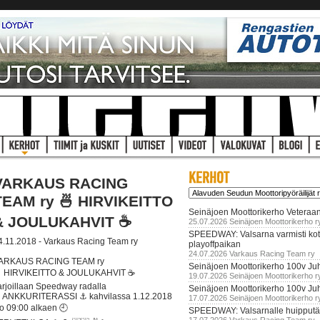
VARKAUS RACING
TEAM ry 🍜 HIRVIKEITTO
Seinäjoen Moottorikerho Veteraan
& JOULUKAHVIT ☕
25.07.2026 Seinäjoen Moottorikerho r
SPEEDWAY: Valsarna varmisti koti
4.11.2018 - Varkaus Racing Team ry
playoffpaikan
24.07.2026 Varkaus Racing Team ry
ARKAUS RACING TEAM ry
Seinäjoen Moottorikerho 100v Juh
 HIRVIKEITTO & JOULUKAHVIT ☕
19.07.2026 Seinäjoen Moottorikerho r
arjoillaan Speedway radalla
Seinäjoen Moottorikerho 100v Ju
 ANKKURITERASSI ⚓ kahvilassa 1.12.2018
17.07.2026 Seinäjoen Moottorikerho r
lo 09:00 alkaen 🕘
SPEEDWAY: Valsarnalle huipputär