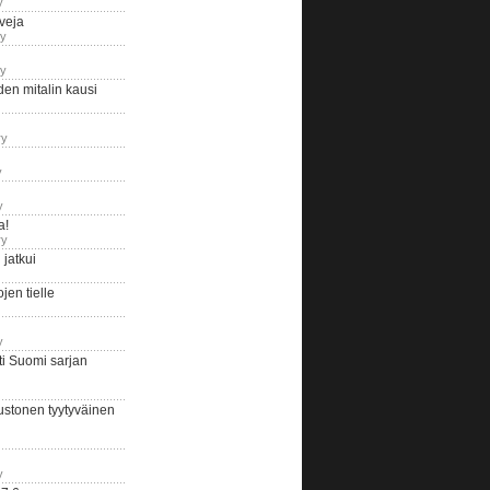
y
iveja
ry
ry
en mitalin kausi
ry
y
y
a!
ry
jatkui
en tielle
y
i Suomi sarjan
ustonen tyytyväinen
y