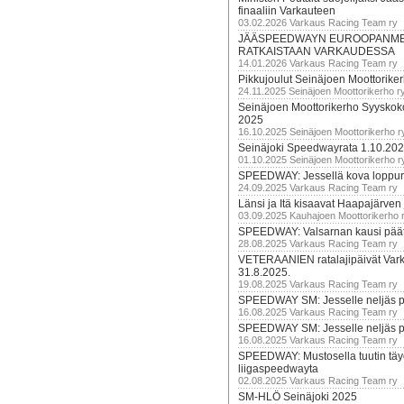
finaaliin Varkauteen
03.02.2026 Varkaus Racing Team ry
JÄÄSPEEDWAYN EUROOPANM
RATKAISTAAN VARKAUDESSA
14.01.2026 Varkaus Racing Team ry
Pikkujoulut Seinäjoen Moottorike
24.11.2025 Seinäjoen Moottorikerho r
Seinäjoen Moottorikerho Syyskoko
2025
16.10.2025 Seinäjoen Moottorikerho r
Seinäjoki Speedwayrata 1.10.20
01.10.2025 Seinäjoen Moottorikerho r
SPEEDWAY: Jessellä kova loppuru
24.09.2025 Varkaus Racing Team ry
Länsi ja Itä kisaavat Haapajärven
03.09.2025 Kauhajoen Moottorikerho 
SPEEDWAY: Valsarnan kausi päätty
28.08.2025 Varkaus Racing Team ry
VETERAANIEN ratalajipäivät Var
31.8.2025.
19.08.2025 Varkaus Racing Team ry
SPEEDWAY SM: Jesselle neljäs 
16.08.2025 Varkaus Racing Team ry
SPEEDWAY SM: Jesselle neljäs 
16.08.2025 Varkaus Racing Team ry
SPEEDWAY: Mustosella tuutin täy
liigaspeedwayta
02.08.2025 Varkaus Racing Team ry
SM-HLÖ Seinäjoki 2025