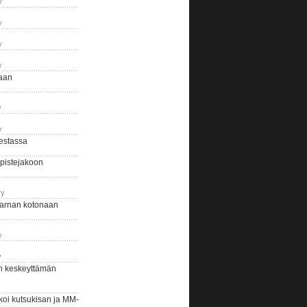
y
y
y
y
naan
y
y
estassa
pistejakoon
ry
arnan kotonaan
y
y
n keskeyttämän
i kutsukisan ja MM-