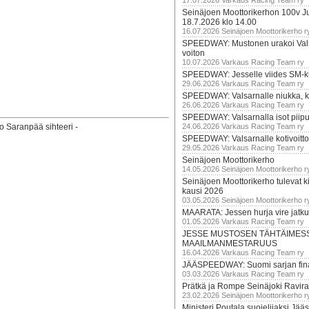
17.07.2026 Varkaus Racing Team ry
Seinäjoen Moottorikerhon 100v Ju
18.7.2026 klo 14.00
16.07.2026 Seinäjoen Moottorikerho r
SPEEDWAY: Mustonen urakoi Vals
voiton
10.07.2026 Varkaus Racing Team ry
SPEEDWAY: Jesselle viides SM-k
29.06.2026 Varkaus Racing Team ry
SPEEDWAY: Valsarnalle niukka, ki
26.06.2026 Varkaus Racing Team ry
SPEEDWAY: Valsarnalla isot piip
 Saranpää sihteeri -
24.06.2026 Varkaus Racing Team ry
SPEEDWAY: Valsarnalle kotivoitto
29.05.2026 Varkaus Racing Team ry
Seinäjoen Moottorikerho
14.05.2026 Seinäjoen Moottorikerho r
Seinäjoen Moottorikerho tulevat ki
kausi 2026
03.05.2026 Seinäjoen Moottorikerho r
MAARATA: Jessen hurja vire jatk
01.05.2026 Varkaus Racing Team ry
JESSE MUSTOSEN TÄHTÄIMES
MAAILMANMESTARUUS
16.04.2026 Varkaus Racing Team ry
JÄÄSPEEDWAY: Suomi sarjan fina
03.03.2026 Varkaus Racing Team ry
Prätkä ja Rompe Seinäjoki Ravira
23.02.2026 Seinäjoen Moottorikerho r
Ministeri Poutala suojelijaksi J