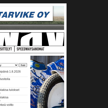
ipäivä 1.8.2026
y
voitolla
lakisa tulokset
y
hlakisa
y
keä voitto