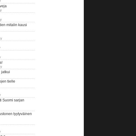
y
iveja
ry
ry
en mitalin kausi
ry
y
y
a!
ry
jatkui
en tielle
y
i Suomi sarjan
ustonen tyytyväinen
y