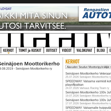
Seinäjoen Moottorikerho
9.08.2019 - Seinäjoen Moottorikerho ry
Seinäjoen Moottorikerho Veteraan
25.07.2026 Seinäjoen Moottorikerho r
SPEEDWAY: Valsarna varmisti koti
playoffpaikan
24.07.2026 Varkaus Racing Team ry
Seinäjoen Moottorikerho 100v Juh
19.07.2026 Seinäjoen Moottorikerho r
Seinäjoen Moottorikerho 100v Ju
17.07.2026 Seinäjoen Moottorikerho r
SPEEDWAY: Valsarnalle huipputär