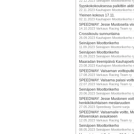
22.12.2023 Seinäjoen Moottorikerho r
Syyskokokouksessa palkittiin akti
22.11.2023 Kauhajoen Moottorikerho 
Yleinen kokous 17.11.
02.11.2023 Kauhajoen Moottorikerho 
SPEEDWAY: Jesse Mustosella viid
14.10.2023 Varkaus Racing Team ry
Crossikoulu sunnuntaina
26.09.2023 Kauhajoen Moottorikerho 
Seinäjoen Moottorikerho
11.09.2023 Seinäjoen Moottorikerho r
Seinäjoen Moottorikerho
01.09.2023 Seinäjoen Moottorikerho r
Maaradan treenipäivä Kauhajoell
23.08.2023 Kauhajoen Moottorikerho 
SPEEDWAY: Valsarnan voittoputki 
17.08.2023 Varkaus Racing Team ry
SPEEDWAY: Valsarna palasi voittoj
22.07.2023 Varkaus Racing Team ry
Seinäjoen Moottorikerho
20.06.2023 Seinäjoen Moottorikerho r
SPEEDWAY: Jesse Mustonen voitt
henkikökohtaisen mestaruuden
27.05.2023 Speedway Suomi-sarja
SPEEDWAY: Valsarnalle voitto, M
Allsvenskan avaukseen
12.05.2023 Varkaus Racing Team ry
Seinäjoen Moottorikerho
08.05.2023 Seinäjoen Moottorikerho r