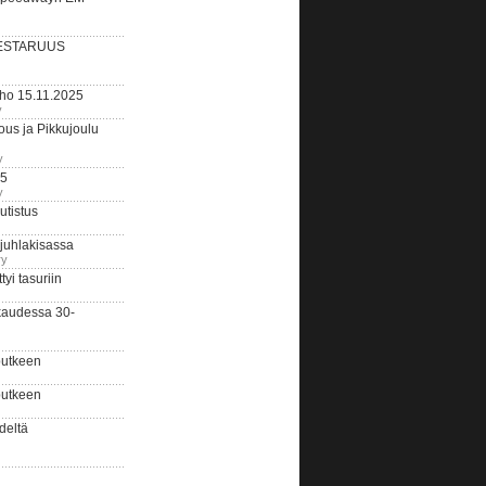
ESTARUUS
rho 15.11.2025
y
us ja Pikkujoulu
y
25
y
tistus
 juhlakisassa
ry
i tasuriin
kaudessa 30-
putkeen
putkeen
deltä