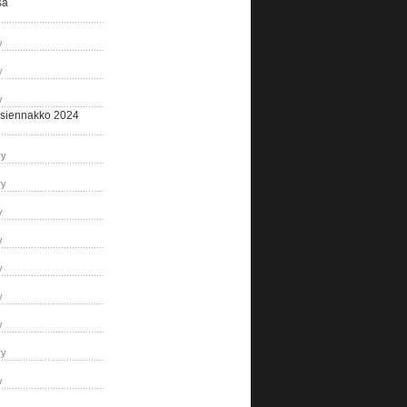
sa
y
y
y
siennakko 2024
ry
ry
y
y
y
y
y
ry
y