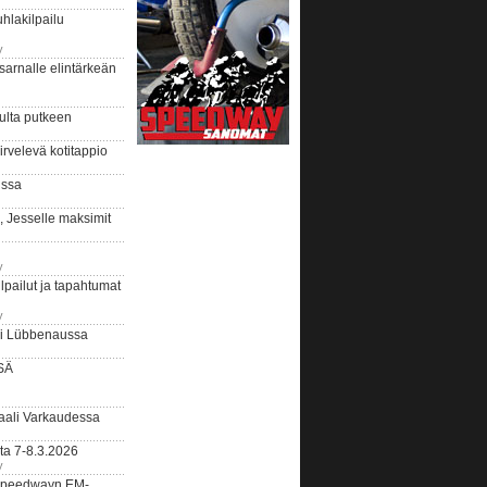
hlakilpailu
y
arnalle elintärkeän
ulta putkeen
rvelevä kotitappio
ussa
, Jesselle maksimit
y
lpailut ja tapahtumat
y
ui Lübbenaussa
SÄ
ali Varkaudessa
ta 7-8.3.2026
y
ääspeedwayn EM-