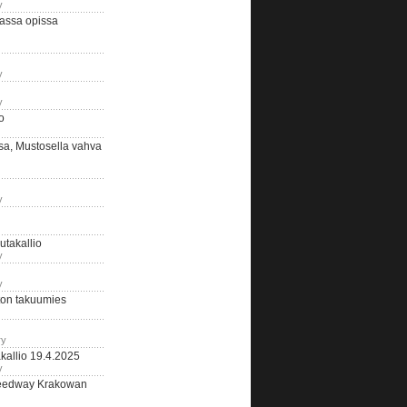
y
assa opissa
y
y
o
sa, Mustosella vahva
y
outakallio
y
y
on takuumies
ry
kallio 19.4.2025
y
eedway Krakowan