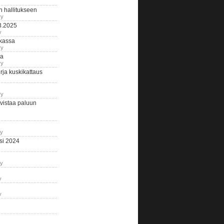
n hallitukseen
ry
3.2025
y
tkassa
ry
na
ry
ja kuskikattaus
ry
istaa paluun
ry
si 2024
ry
y
y