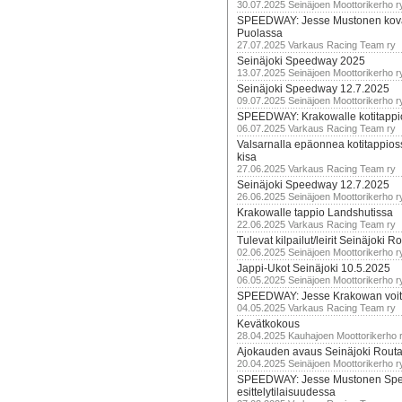
30.07.2025 Seinäjoen Moottorikerho r
SPEEDWAY: Jesse Mustonen kov
Puolassa
27.07.2025 Varkaus Racing Team ry
Seinäjoki Speedway 2025
13.07.2025 Seinäjoen Moottorikerho r
Seinäjoki Speedway 12.7.2025
09.07.2025 Seinäjoen Moottorikerho r
SPEEDWAY: Krakowalle kotitappi
06.07.2025 Varkaus Racing Team ry
Valsarnalla epäonnea kotitappios
kisa
27.06.2025 Varkaus Racing Team ry
Seinäjoki Speedway 12.7.2025
26.06.2025 Seinäjoen Moottorikerho r
Krakowalle tappio Landshutissa
22.06.2025 Varkaus Racing Team ry
Tulevat kilpailut/leirit Seinäjoki R
02.06.2025 Seinäjoen Moottorikerho r
Jappi-Ukot Seinäjoki 10.5.2025
06.05.2025 Seinäjoen Moottorikerho r
SPEEDWAY: Jesse Krakowan voit
04.05.2025 Varkaus Racing Team ry
Kevätkokous
28.04.2025 Kauhajoen Moottorikerho 
Ajokauden avaus Seinäjoki Routa
20.04.2025 Seinäjoen Moottorikerho r
SPEEDWAY: Jesse Mustonen Sp
esittelytilaisuudessa