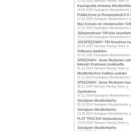
27.03.2025 Varkaus Racing Team ry
Kauhajoelta ehdokas Moottoriliito
18.03.2025 Kauhajoen Moottorikerho 
Prätkä,Kone ja Rompepäivät 8-9.
27.02.2025 Seinäjoen Moottorikerho r
Max Koivula vei mestaruuden So
27.02.2025 Kauhajoen Moottorikerho 
Jääspeedwayn SM-kisa lauantai
19.02.2025 Kauhajoen Moottorikerho 
JÄÄSPEEDWAY: PM-finaalissa hur
29.01.2025 Varkaus Racing Team ry
Sotkassa tapahtuu
02.01.2025 Kauhajoen Moottorikerho 
SPEEDWAY: Jesse Mustonen vahv
tekevän Krakowan joukkuetta
01.12.2024 Varkaus Racing Team ry
Moottorikerhon hallitus uudistui
21.11.2024 Kauhajoen Moottorikerho 
SPEEDWAY: Jesse Mustosen kau
08.11.2024 Varkaus Racing Team ry
Syyskokous
07.11.2024 Kauhajoen Moottorikerho 
Seinäjoen Moottorikerho
02.10.2024 Seinäjoen Moottorikerho r
Seinäjoen Moottorikerho
23.09.2024 Seinäjoen Moottorikerho r
FLAT TRACKIA Varkaudessa
13.09.2024 Varkaus Racing Team ry
Seinäjoen Moottorikerho