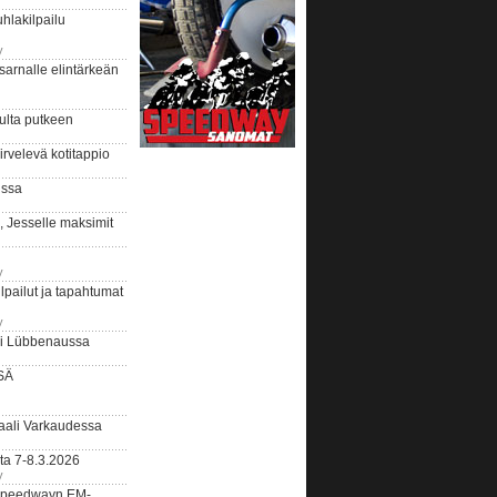
hlakilpailu
y
arnalle elintärkeän
ulta putkeen
rvelevä kotitappio
ussa
, Jesselle maksimit
y
lpailut ja tapahtumat
y
ui Lübbenaussa
SÄ
ali Varkaudessa
ta 7-8.3.2026
y
ääspeedwayn EM-