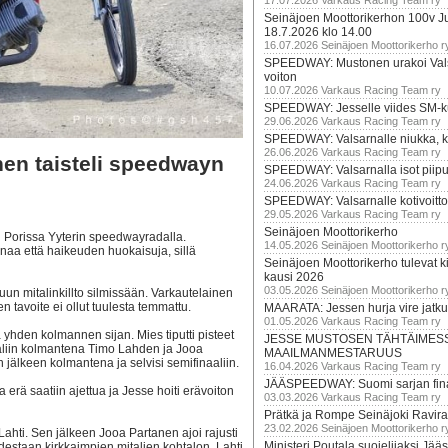
17.07.2026 Varkaus Racing Team ry
Seinäjoen Moottorikerhon 100v Ju
18.7.2026 klo 14.00
16.07.2026 Seinäjoen Moottorikerho r
SPEEDWAY: Mustonen urakoi Vals
voiton
10.07.2026 Varkaus Racing Team ry
SPEEDWAY: Jesselle viides SM-k
29.06.2026 Varkaus Racing Team ry
SPEEDWAY: Valsarnalle niukka, ki
26.06.2026 Varkaus Racing Team ry
n taisteli speedwayn
SPEEDWAY: Valsarnalla isot piip
24.06.2026 Varkaus Racing Team ry
SPEEDWAY: Valsarnalle kotivoitto
29.05.2026 Varkaus Racing Team ry
Seinäjoen Moottorikerho
Porissa Yyterin speedwayradalla.
14.05.2026 Seinäjoen Moottorikerho r
inaa että haikeuden huokaisuja, sillä
Seinäjoen Moottorikerho tulevat ki
kausi 2026
03.05.2026 Seinäjoen Moottorikerho r
un mitalinkillto silmissään. Varkautelainen
n tavoite ei ollut tuulesta temmattu.
MAARATA: Jessen hurja vire jatk
01.05.2026 Varkaus Racing Team ry
 yhden kolmannen sijan. Mies tiputti pisteet
JESSE MUSTOSEN TÄHTÄIMES
aliin kolmantena Timo Lahden ja Jooa
MAAILMANMESTARUUS
 jälkeen kolmantena ja selvisi semifinaaliin.
16.04.2026 Varkaus Racing Team ry
JÄÄSPEEDWAY: Suomi sarjan fina
erä saatiin ajettua ja Jesse hoiti erävoiton
03.03.2026 Varkaus Racing Team ry
Prätkä ja Rompe Seinäjoki Ravira
23.02.2026 Seinäjoen Moottorikerho r
Lahti. Sen jälkeen Jooa Partanen ajoi rajusti
Ministeri Poutala suojelijaksi J
hdestaan kirkkaimpien mitalien kohtalon. Lahti