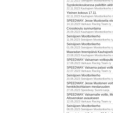
22.12.2023 Seinäjoen Moottorikerho r
Syyskokokouksessa palkittiin akti
22.11.2023 Kauhajoen Moottorikerho 
Yleinen kokous 17.11.
02.11.2023 Kauhajoen Moottorikerho 
SPEEDWAY: Jesse Mustosella viid
14.10.2023 Varkaus Racing Team ry
Crossikoulu sunnuntaina
26.09.2023 Kauhajoen Moottorikerho 
Seinäjoen Moottorikerho
11.09.2023 Seinäjoen Moottorikerho r
Seinäjoen Moottorikerho
01.09.2023 Seinäjoen Moottorikerho r
Maaradan treenipäivä Kauhajoell
23.08.2023 Kauhajoen Moottorikerho 
SPEEDWAY: Valsarnan voittoputki 
17.08.2023 Varkaus Racing Team ry
SPEEDWAY: Valsarna palasi voittoj
22.07.2023 Varkaus Racing Team ry
Seinäjoen Moottorikerho
20.06.2023 Seinäjoen Moottorikerho r
SPEEDWAY: Jesse Mustonen voitt
henkikökohtaisen mestaruuden
27.05.2023 Speedway Suomi-sarja
SPEEDWAY: Valsarnalle voitto, M
Allsvenskan avaukseen
12.05.2023 Varkaus Racing Team ry
Seinäjoen Moottorikerho
08.05.2023 Seinäjoen Moottorikerho r