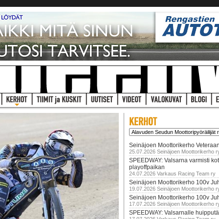
Seinäjoen Moottorikerho Veteraan
25.07.2026 Seinäjoen Moottorikerho r
SPEEDWAY: Valsarna varmisti koti
playoffpaikan
24.07.2026 Varkaus Racing Team ry
Seinäjoen Moottorikerho 100v Juh
19.07.2026 Seinäjoen Moottorikerho r
Seinäjoen Moottorikerho 100v Ju
17.07.2026 Seinäjoen Moottorikerho r
SPEEDWAY: Valsarnalle huipputär