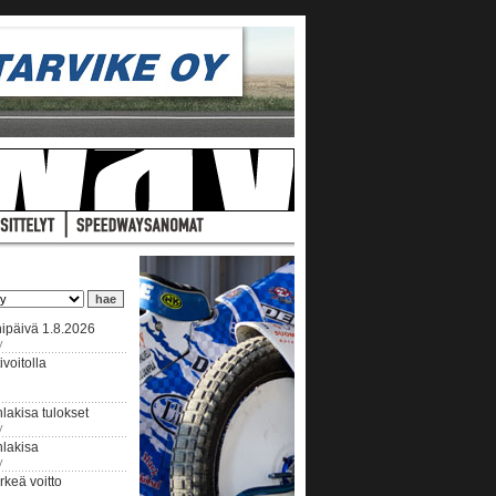
ipäivä 1.8.2026
y
voitolla
lakisa tulokset
y
hlakisa
y
keä voitto