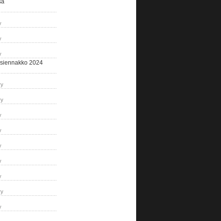
sa
y
y
y
siennakko 2024
ry
ry
y
y
y
y
y
ry
y