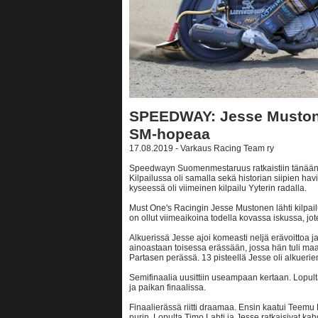
SPEEDWAY: Jesse Mustone
SM-hopeaa
17.08.2019 - Varkaus Racing Team ry
Speedwayn Suomenmestaruus ratkaistiin tänään 
Kilpailussa oli samalla sekä historian siipien hav
kyseessä oli viimeinen kilpailu Yyterin radalla.
Must One's Racingin Jesse Mustonen lähti kilpailu
on ollut viimeaikoina todella kovassa iskussa, jote
Alkuerissä Jesse ajoi komeasti neljä erävoittoa ja
ainoastaan toisessa erässään, jossa hän tuli ma
Partasen perässä. 13 pisteellä Jesse oli alkuerien
Semifinaalia uusittiin useampaan kertaan. Lopulta 
ja paikan finaalissa.
Finaalierässä riitti draamaa. Ensin kaatui Teemu 
nurin. Lopulta Timo Lahti ja Jesse ratkaisivat ka