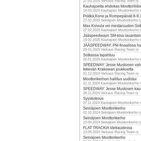
27.03.2025 Varkaus Racing Team ry
Kauhajoelta ehdokas Moottoriliito
18.03.2025 Kauhajoen Moottorikerho 
Prätkä,Kone ja Rompepäivät 8-9.
27.02.2025 Seinäjoen Moottorikerho r
Max Koivula vei mestaruuden So
27.02.2025 Kauhajoen Moottorikerho 
Jääspeedwayn SM-kisa lauantai
19.02.2025 Kauhajoen Moottorikerho 
JÄÄSPEEDWAY: PM-finaalissa hur
29.01.2025 Varkaus Racing Team ry
Sotkassa tapahtuu
02.01.2025 Kauhajoen Moottorikerho 
SPEEDWAY: Jesse Mustonen vahv
tekevän Krakowan joukkuetta
01.12.2024 Varkaus Racing Team ry
Moottorikerhon hallitus uudistui
21.11.2024 Kauhajoen Moottorikerho 
SPEEDWAY: Jesse Mustosen kau
08.11.2024 Varkaus Racing Team ry
Syyskokous
07.11.2024 Kauhajoen Moottorikerho 
Seinäjoen Moottorikerho
02.10.2024 Seinäjoen Moottorikerho r
Seinäjoen Moottorikerho
23.09.2024 Seinäjoen Moottorikerho r
FLAT TRACKIA Varkaudessa
13.09.2024 Varkaus Racing Team ry
Seinäjoen Moottorikerho