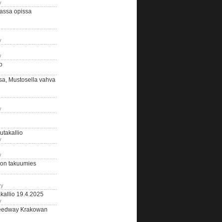
y
assa opissa
y
y
o
sa, Mustosella vahva
y
outakallio
y
y
on takuumies
ry
kallio 19.4.2025
y
eedway Krakowan