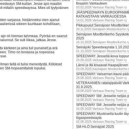
finaaliin Varkauteen
speedwayn SM-kullan. Jesse ajoi maaliin
03.02.2026 Varkaus Racing Team ry
M-mitalin speedwayssa. Mies oli tyytyväinen
JÄÄSPEEDWAYN EUROOPANM
RATKAISTAAN VARKAUDESSA
sten sarjassa. Neljänneksi olen ajanut
14.01.2026 Varkaus Racing Team ry
aalierissä oikeen tuurikaan kohdillaan,
Pikkujoulut Seinäjoen Moottorike
24.11.2025 Seinäjoen Moottorikerho r
Seinäjoen Moottorikerho Syyskoko
 ajo oli hieman tahmeaa. Pyörää en saanut
2025
alunnut. Se suti liikaa, jatkaa Jesse.
16.10.2025 Seinäjoen Moottorikerho r
Seinäjoki Speedwayrata 1.10.20
sta kärkeen ja aina tuli punaiset ja erä
01.10.2025 Seinäjoen Moottorikerho r
teeseen. Timo on kovassa ja nopeassa
esse.
SPEEDWAY: Jessellä kova loppuru
24.09.2025 Varkaus Racing Team ry
Ilman teitä ei tulisi menestystä. Kiitokset
Länsi ja Itä kisaavat Haapajärven
inen SM-hopeamitalisti lopuksi.
03.09.2025 Kauhajoen Moottorikerho 
SPEEDWAY: Valsarnan kausi päätty
28.08.2025 Varkaus Racing Team ry
VETERAANIEN ratalajipäivät Var
31.8.2025.
19.08.2025 Varkaus Racing Team ry
SPEEDWAY SM: Jesselle neljäs 
16.08.2025 Varkaus Racing Team ry
SPEEDWAY SM: Jesselle neljäs 
16.08.2025 Varkaus Racing Team ry
SPEEDWAY: Mustosella tuutin täy
liigaspeedwayta
02.08.2025 Varkaus Racing Team ry
SM-HLÖ Seinäjoki 2025