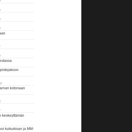
y
y
y
y
naan
y
y
estassa
pistejakoon
ry
arnan kotonaan
y
y
n keskeyttämän
i kutsukisan ja MM-