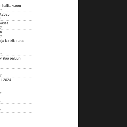
n hallitukseen
ry
3.2025
y
tkassa
ry
na
ry
ja kuskikattaus
ry
istaa paluun
ry
si 2024
ry
y
y