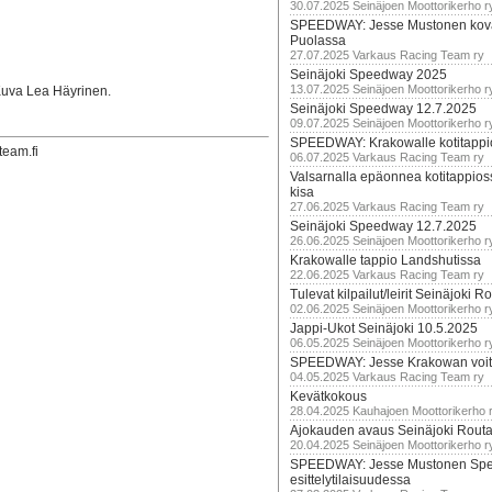
30.07.2025 Seinäjoen Moottorikerho r
SPEEDWAY: Jesse Mustonen kov
Puolassa
27.07.2025 Varkaus Racing Team ry
Seinäjoki Speedway 2025
13.07.2025 Seinäjoen Moottorikerho r
uva Lea Häyrinen.
Seinäjoki Speedway 12.7.2025
09.07.2025 Seinäjoen Moottorikerho r
SPEEDWAY: Krakowalle kotitappi
team.fi
06.07.2025 Varkaus Racing Team ry
Valsarnalla epäonnea kotitappios
kisa
27.06.2025 Varkaus Racing Team ry
Seinäjoki Speedway 12.7.2025
26.06.2025 Seinäjoen Moottorikerho r
Krakowalle tappio Landshutissa
22.06.2025 Varkaus Racing Team ry
Tulevat kilpailut/leirit Seinäjoki R
02.06.2025 Seinäjoen Moottorikerho r
Jappi-Ukot Seinäjoki 10.5.2025
06.05.2025 Seinäjoen Moottorikerho r
SPEEDWAY: Jesse Krakowan voit
04.05.2025 Varkaus Racing Team ry
Kevätkokous
28.04.2025 Kauhajoen Moottorikerho 
Ajokauden avaus Seinäjoki Routa
20.04.2025 Seinäjoen Moottorikerho r
SPEEDWAY: Jesse Mustonen Sp
esittelytilaisuudessa