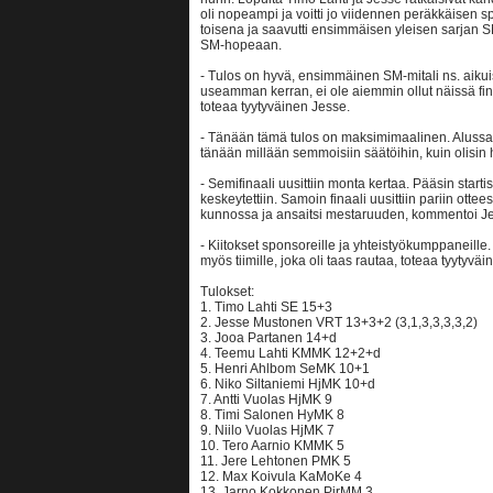
oli nopeampi ja voitti jo viidennen peräkkäisen 
toisena ja saavutti ensimmäisen yleisen sarjan S
SM-hopeaan.
- Tulos on hyvä, ensimmäinen SM-mitali ns. aikui
useamman kerran, ei ole aiemmin ollut näissä fin
toteaa tyytyväinen Jesse.
- Tänään tämä tulos on maksimimaalinen. Alussa
tänään millään semmoisiin säätöihin, kuin olisin h
- Semifinaali uusittiin monta kertaa. Pääsin starti
keskeytettiin. Samoin finaali uusittiin pariin ot
kunnossa ja ansaitsi mestaruuden, kommentoi J
- Kiitokset sponsoreille ja yhteistyökumppaneille. 
myös tiimille, joka oli taas rautaa, toteaa tyytyvä
Tulokset:
1. Timo Lahti SE 15+3
2. Jesse Mustonen VRT 13+3+2 (3,1,3,3,3,3,2)
3. Jooa Partanen 14+d
4. Teemu Lahti KMMK 12+2+d
5. Henri Ahlbom SeMK 10+1
6. Niko Siltaniemi HjMK 10+d
7. Antti Vuolas HjMK 9
8. Timi Salonen HyMK 8
9. Niilo Vuolas HjMK 7
10. Tero Aarnio KMMK 5
11. Jere Lehtonen PMK 5
12. Max Koivula KaMoKe 4
13. Jarno Kokkonen PirMM 3