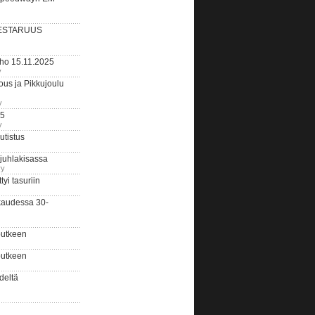
ESTARUUS
rho 15.11.2025
y
us ja Pikkujoulu
y
25
y
tistus
 juhlakisassa
ry
i tasuriin
kaudessa 30-
putkeen
putkeen
deltä