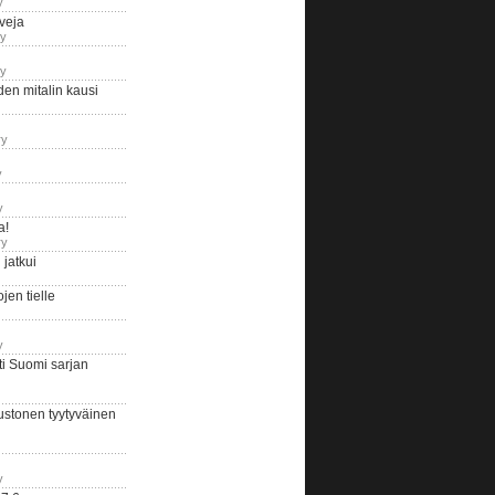
y
iveja
ry
ry
en mitalin kausi
ry
y
y
a!
ry
jatkui
en tielle
y
i Suomi sarjan
ustonen tyytyväinen
y