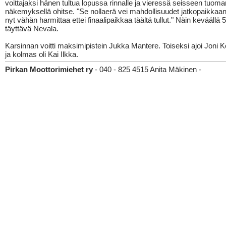
voittajaksi hänen tultua lopussa rinnalle ja vieressä seisseen tuoma
näkemyksellä ohitse. "Se nollaerä vei mahdollisuudet jatkopaikkaan
nyt vähän harmittaa ettei finaalipaikkaa täältä tullut." Näin keväällä 
täyttävä Nevala.
Karsinnan voitti maksimipistein Jukka Mantere. Toiseksi ajoi Joni 
ja kolmas oli Kai Ilkka.
Pirkan Moottorimiehet ry
- 040 - 825 4515 Anita Mäkinen -