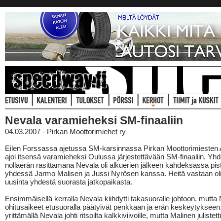
Nevala varamieheksi SM-finaaliin
04.03.2007 - Pirkan Moottorimiehet ry
Eilen Forssassa ajetussa SM-karsinnassa Pirkan Moottorimiesten 
ajoi itsensä varamieheksi Oulussa järjestettävään SM-finaaliin. Yh
nollaerän rasittamana Nevala oli alkuerien jälkeen kahdeksassa pi
yhdessä Jarmo Malisen ja Jussi Nyrösen kanssa. Heitä vastaan ol
uusinta yhdestä suorasta jatkopaikasta.
Ensimmäisellä kerralla Nevala kiihdytti takasuoralle johtoon, mutta
ohitusaikeet etusuoralla päätyivät penkkaan ja erän keskeytykseen.
yrittämällä Nevala johti ritsoilta kalkkiviivoille, mutta Malinen julistett