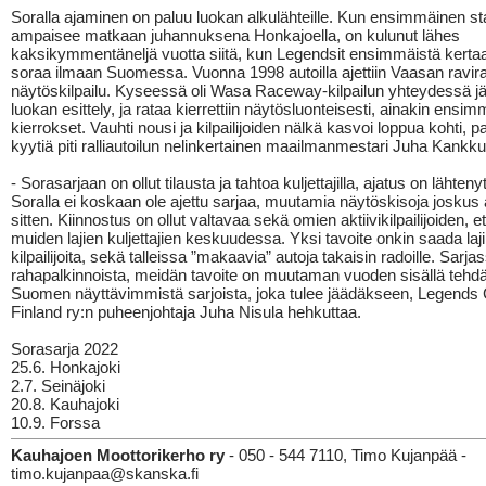
Soralla ajaminen on paluu luokan alkulähteille. Kun ensimmäinen sta
ampaisee matkaan juhannuksena Honkajoella, on kulunut lähes
kaksikymmentäneljä vuotta siitä, kun Legendsit ensimmäistä kertaa 
soraa ilmaan Suomessa. Vuonna 1998 autoilla ajettiin Vaasan ravira
näytöskilpailu. Kyseessä oli Wasa Raceway-kilpailun yhteydessä jär
luokan esittely, ja rataa kierrettiin näytösluonteisesti, ainakin ensim
kierrokset. Vauhti nousi ja kilpailijoiden nälkä kasvoi loppua kohti, p
kyytiä piti ralliautoilun nelinkertainen maailmanmestari Juha Kankk
- Sorasarjaan on ollut tilausta ja tahtoa kuljettajilla, ajatus on lähtenyt
Soralla ei koskaan ole ajettu sarjaa, muutamia näytöskisoja joskus 
sitten. Kiinnostus on ollut valtavaa sekä omien aktiivikilpailijoiden, 
muiden lajien kuljettajien keskuudessa. Yksi tavoite onkin saada laji
kilpailijoita, sekä talleissa ”makaavia” autoja takaisin radoille. Sarja
rahapalkinnoista, meidän tavoite on muutaman vuoden sisällä tehdä
Suomen näyttävimmistä sarjoista, joka tulee jäädäkseen, Legends
Finland ry:n puheenjohtaja Juha Nisula hehkuttaa.
Sorasarja 2022
25.6. Honkajoki
2.7. Seinäjoki
20.8. Kauhajoki
10.9. Forssa
Kauhajoen Moottorikerho ry
- 050 - 544 7110, Timo Kujanpää -
timo.kujanpaa@skanska.fi