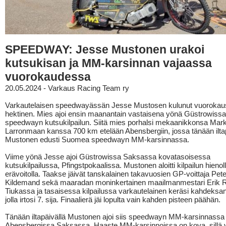
SPEEDWAY: Jesse Mustonen urakoi
kutsukisan ja MM-karsinnan vajaassa
vuorokaudessa
20.05.2024 - Varkaus Racing Team ry
Varkautelaisen speedwayässän Jesse Mustosen kulunut vuorokausi
hektinen. Mies ajoi ensin maanantain vastaisena yönä Güstrowis
speedwayn kutsukilpailun. Siitä mies porhalsi mekaanikkonsa Mar
Larronmaan kanssa 700 km etelään Abensbergiin, jossa tänään iltap
Mustonen edusti Suomea speedwayn MM-karsinnassa.
Viime yönä Jesse ajoi Güstrowissa Saksassa kovatasoisessa
kutsukilpailussa, Pfingstpokaalissa. Mustonen aloitti kilpailun hienol
erävoitolla. Taakse jäivät tanskalainen takavuosien GP-voittaja Pete
Kildemand sekä maaradan moninkertainen maailmanmestari Erik R
Tiukassa ja tasaisessa kilpailussa varkautelainen keräsi kahdeksan 
jolla irtosi 7. sija. Finaalierä jäi lopulta vain kahden pisteen päähän.
Tänään iltapäivällä Mustonen ajoi siis speedwayn MM-karsinnassa
Abensbergissa Saksassa. Haaste MM-karsinnoissa on kova, sillä v