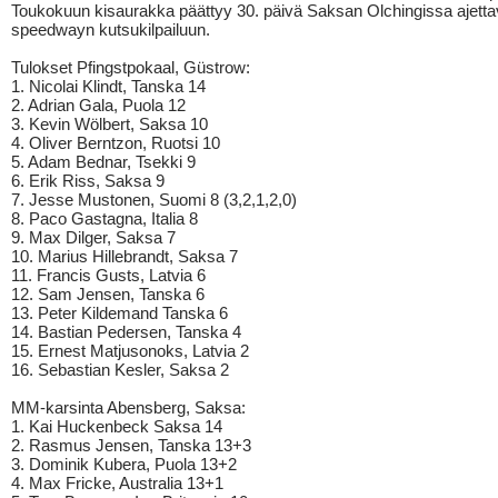
Toukokuun kisaurakka päättyy 30. päivä Saksan Olchingissa ajett
speedwayn kutsukilpailuun.
Tulokset Pfingstpokaal, Güstrow:
1. Nicolai Klindt, Tanska 14
2. Adrian Gala, Puola 12
3. Kevin Wölbert, Saksa 10
4. Oliver Berntzon, Ruotsi 10
5. Adam Bednar, Tsekki 9
6. Erik Riss, Saksa 9
7. Jesse Mustonen, Suomi 8 (3,2,1,2,0)
8. Paco Gastagna, Italia 8
9. Max Dilger, Saksa 7
10. Marius Hillebrandt, Saksa 7
11. Francis Gusts, Latvia 6
12. Sam Jensen, Tanska 6
13. Peter Kildemand Tanska 6
14. Bastian Pedersen, Tanska 4
15. Ernest Matjusonoks, Latvia 2
16. Sebastian Kesler, Saksa 2
MM-karsinta Abensberg, Saksa:
1. Kai Huckenbeck Saksa 14
2. Rasmus Jensen, Tanska 13+3
3. Dominik Kubera, Puola 13+2
4. Max Fricke, Australia 13+1