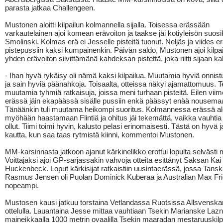
parasta jatkaa Challengeen.
Mustonen aloitti kilpailun kolmannella sijalla. Toisessa erässään
varkautelainen ajoi komean erävoiton ja taakse jäi kotiyleisön suosi
Smolinski. Kolmas erä ei Jesselle pisteitä tuonut. Neljäs ja viides er
pistepussiin kaksi kumpainenkin. Päivän saldo, Mustonen ajoi kilpa
yhden erävoiton siivittämänä kahdeksan pistettä, joka riitti sijaan 
- Ihan hyvä rykäisy oli nämä kaksi kilpailua. Muutamia hyviä onnistu
ja sain hyviä päänahkoja. Toisaalta, otteissa näkyi ajamattomuus. T
muutamia tyhmiä ratkaisuja, joissa meni turhaan pisteitä. Eilen vii
erässä jäin ekapäässä sisälle pussiin enkä päässyt enää nousemaan
Tänäänkin tuli muutama heikompi suoritus. Kolmannessa erässä aloi
myöhään haastamaan Flintiä ja ohitus jäi tekemättä, vaikka vauhtia s
ollut. Tiimi toimi hyvin, kalusto pelasi erinomaisesti. Tästä on hyvä 
kautta, kun saa taas rytmistä kiinni, kommentoi Mustonen.
MM-karsinnasta jatkoon ajanut kärkinelikko erottui lopulta selvästi 
Voittajaksi ajoi GP-sarjassakin vahvoja otteita esittänyt Saksan Kai
Huckenbeck. Loput kärkisijat ratkaistiin uusintaerässä, jossa Tans
Rasmus Jensen oli Puolan Dominick Kuberaa ja Australian Max Fr
nopeampi.
Mustosen kausi jatkuu torstaina Vetlandassa Ruotsissa Allsvenska
ottelulla. Lauantaina Jesse mittaa vauhtiaan Tsekin Marianske Laz
maineikkaalla 1000 metrin ovaalilla Tsekin maaradan mestaruuskilp