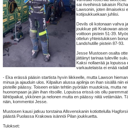
sai riveihinsä takaisin Rich
Lawsonin, joten ilmaiseksi e
kotijoukkuekaan juhlisi.
Devils oli kotonaan vahva 
joukkue piti Krakowan aisois
voittoon pistein 51-39. My
ottelun yhteistuloksen bonus
Landshutille pistein 87-93.
Jesse Mustosen osalta ottel
jättänyt tarinaa tuleville suku
Kaksi nollaerää ja lopuissa 
varkautelaista ei enää radal
- Eka erässä pääsin startista hyvin liikkeelle, mutta Lawson hiema
minua ja ajauduin ulos. Kilpailun alussa ajolinja on ihan sisällä niin e
pisteille päässy. Toiseen erään tehtiin pyörään muutoksia, mutta ne
huonompaan ja jäin ihan ritsoille. Lopuissa erissä ois ollu paremmat
lähtöpaikat, ykkönen ja nelonen mutta en päässy niitä vetämään. T
näin, kommentoi Jesse.
Mustosen kausi jatkuu torstaina Allsvenskanin kotiottelulla Hagforsi
päästä Puolassa Krakowa isännöi Pilan joukkuetta.
Tulokset: