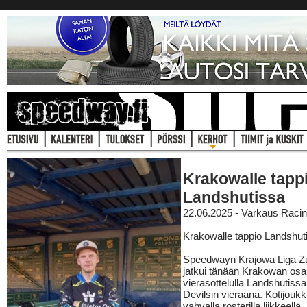
Krakowalle tapp
Landshutissa
22.06.2025 - Varkaus Raci
Krakowalle tappio Landshut
Speedwayn Krajowa Liga Z
jatkui tänään Krakowan osa
vierasottelulla Landshutiss
Devilsin vieraana. Kotijoukk
vahvalla rosterilla liikkeell