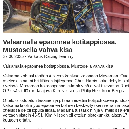
Valsarnalla epäonnea kotitappiossa,
Mustosella vahva kisa
27.06.2025 - Varkaus Racing Team ry
Valsarnalla epäonnea kotitappiossa, Mustosella vahva kisa
Valsarna kohtasi tänään Allsvenskanissa kotonaan Masarnan. Otte
mielenkiintoa toi brittiläinen lajilegenda Chris Harris, joka debytoi k
riveissä. Masarnan kokoonpanon kulmakivinä olivat tulevassa Ruot
GP:ssä villilläkortilla ajava Kim Nilsson ja Philip Hellström-Bengs.
Ottelu oli odotetun tasainen ja pitkään edettiin kotijoukkueen johdos
Valsarnalla oli myös epäonnea kolmen keskeytyksen verran ja tas
ottelussa se oli lopulta liikaa. Masarna tuli tasoihin ja viimeisissä er
voittaen pistein 45-51. Kim Nilsson oli ottelun pistekunkku ajaen 17 
kuuteen erään.