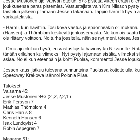
Jesse Mustonen ajoi vahvan ottelun, 9+3 pistettä viiteen erään olle
joukkueensa paras pistemies. Vastustajista vain Kim Nilsson pysty
taistelun jälkeen pitämään Jessen takanaan. Tappio harmitti hyvin a
varkautelaista.
- Harmi, kun hävittiin. Tosi kova vastus ja epäonneakin oli mukana.
(Hansen) ja Thörnblom keskeytti johtoasemasta. Ne kun ois saatu ko
ois riittäny voittoon. No turha jossitella, näin se nyt meni, toteaa Jes
- Oma ajo oli ihan hyvä, en vastustajista hävinny ku Nilssonille. Rata
tänään erilainen ku viimeksi. Nyt pystyi ajamaan sisältä, viimeksi si
asiaa. No ei kun eteenpäin ja kohti Puolaa, kommentoi Jesse lopuks
Jessen kausi jatkuu tulevana sunnuntaina Puolassa kotiottelulla, k
Speedway Krakowa isännöi Polonia Pilaa.
Tulokset:
Valsarna 45:
Jesse Mustonen 9+3 (2',2',2,2,1')
Erik Persson 7
Mathias Thörnblom 4
Chris Harris 8
Kenneth Hansen 6
Isak Lundqvist 4
Robin Aspegren 7
Masarna 51: