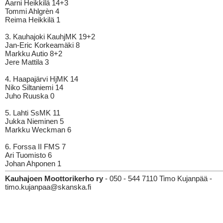
Aarni Heikkilä 14+3
Tommi Ahlgrèn 4
Reima Heikkilä 1
3. Kauhajoki KauhjMK 19+2
Jan-Eric Korkeamäki 8
Markku Autio 8+2
Jere Mattila 3
4. Haapajärvi HjMK 14
Niko Siltaniemi 14
Juho Ruuska 0
5. Lahti SsMK 11
Jukka Nieminen 5
Markku Weckman 6
6. Forssa II FMS 7
Ari Tuomisto 6
Johan Ahponen 1
Kauhajoen Moottorikerho ry
- 050 - 544 7110 Timo Kujanpää -
timo.kujanpaa@skanska.fi