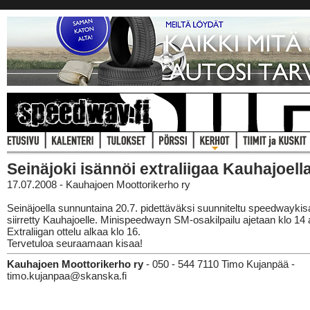
Seinäjoki isännöi extraliigaa Kauhajoell
17.07.2008 - Kauhajoen Moottorikerho ry
Seinäjoella sunnuntaina 20.7. pidettäväksi suunniteltu speedwaykis
siirretty Kauhajoelle. Minispeedwayn SM-osakilpailu ajetaan klo 14 
Extraliigan ottelu alkaa klo 16.
Tervetuloa seuraamaan kisaa!
Kauhajoen Moottorikerho ry
- 050 - 544 7110 Timo Kujanpää -
timo.kujanpaa@skanska.fi