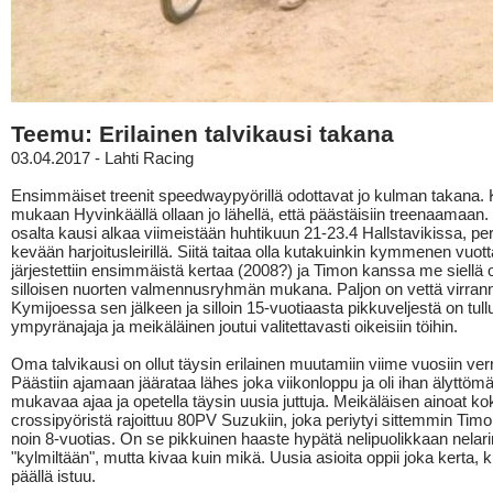
Teemu: Erilainen talvikausi takana
03.04.2017 - Lahti Racing
Ensimmäiset treenit speedwaypyörillä odottavat jo kulman takana
mukaan Hyvinkäällä ollaan jo lähellä, että päästäisiin treenaamaan
osalta kausi alkaa viimeistään huhtikuun 21-23.4 Hallstavikissa, peri
kevään harjoitusleirillä. Siitä taitaa olla kutakuinkin kymmenen vuotta
järjestettiin ensimmäistä kertaa (2008?) ja Timon kanssa me siellä ol
silloisen nuorten valmennusryhmän mukana. Paljon on vettä virran
Kymijoessa sen jälkeen ja silloin 15-vuotiaasta pikkuveljestä on tull
ympyränajaja ja meikäläinen joutui valitettavasti oikeisiin töihin.
Oma talvikausi on ollut täysin erilainen muutamiin viime vuosiin ver
Päästiin ajamaan jäärataa lähes joka viikonloppu ja oli ihan älyttöm
mukavaa ajaa ja opetella täysin uusia juttuja. Meikäläisen ainoat 
crossipyöristä rajoittuu 80PV Suzukiin, joka periytyi sittemmin Timol
noin 8-vuotias. On se pikkuinen haaste hypätä nelipuolikkaan nelar
"kylmiltään", mutta kivaa kuin mikä. Uusia asioita oppii joka kerta,
päällä istuu.