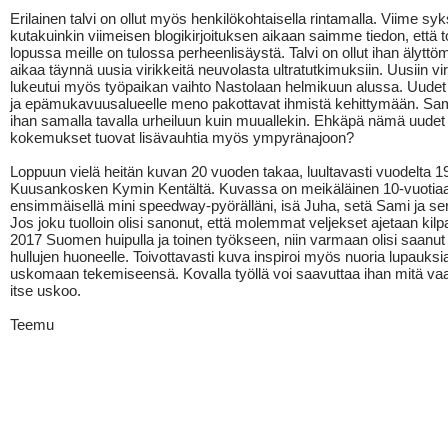
Erilainen talvi on ollut myös henkilökohtaisella rintamalla. Viime sy
kutakuinkin viimeisen blogikirjoituksen aikaan saimme tiedon, että
lopussa meille on tulossa perheenlisäystä. Talvi on ollut ihan älytt
aikaa täynnä uusia virikkeitä neuvolasta ultratutkimuksiin. Uusiin vir
lukeutui myös työpaikan vaihto Nastolaan helmikuun alussa. Uudet
ja epämukavuusalueelle meno pakottavat ihmistä kehittymään. Sa
ihan samalla tavalla urheiluun kuin muuallekin. Ehkäpä nämä uudet
kokemukset tuovat lisävauhtia myös ympyränajoon?
Loppuun vielä heitän kuvan 20 vuoden takaa, luultavasti vuodelta 1
Kuusankosken Kymin Kentältä. Kuvassa on meikäläinen 10-vuotia
ensimmäisellä mini speedway-pyörälläni, isä Juha, setä Sami ja se
Jos joku tuolloin olisi sanonut, että molemmat veljekset ajetaan kil
2017 Suomen huipulla ja toinen työkseen, niin varmaan olisi saanut
hullujen huoneelle. Toivottavasti kuva inspiroi myös nuoria lupauk
uskomaan tekemiseensä. Kovalla työllä voi saavuttaa ihan mitä va
itse uskoo.
Teemu