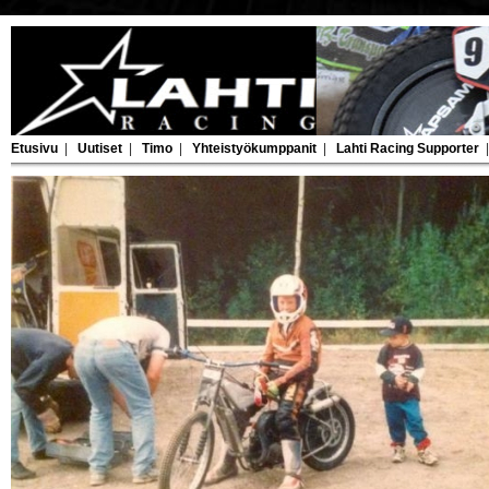
Etusivu
|
Uutiset
|
Timo
|
Yhteistyökumppanit
|
Lahti Racing Supporter