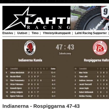
Etusivu
|
Uutiset
|
Timo
|
Yhteistyökumppanit
|
Lahti Racing Supporter
Indianerna - Rospiggarna 47-43