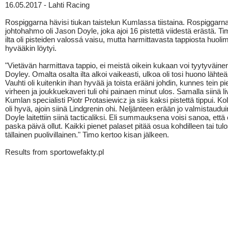
16.05.2017 - Lahti Racing
Rospiggarna hävisi tiukan taistelun Kumlassa tiistaina. Rospiggarn
johtohahmo oli Jason Doyle, joka ajoi 16 pistettä viidestä erästä. T
ilta oli pisteiden valossá vaisu, mutta harmittavasta tappiosta huolim
hyvääkin löytyi.
"Vietävän harmittava tappio, ei meistä oikein kukaan voi tyytyväinen 
Doyley. Omalta osalta ilta alkoi vaikeasti, ulkoa oli tosi huono lähte
Vauhti oli kuitenkin ihan hyvää ja toista erääni johdin, kunnes tein p
virheen ja joukkuekaveri tuli ohi painaen minut ulos. Samalla siinä li
Kumlan specialisti Piotr Protasiewicz ja siis kaksi pistettä tippui. K
oli hyvä, ajoin siinä Lindgrenin ohi. Neljänteen erään jo valmistaudui
Doyle laitettiin siinä tacticaliksi. Eli summauksena voisi sanoa, että 
paska päivä ollut. Kaikki pienet palaset pitää osua kohdilleen tai tul
tällainen puolivillainen." Timo kertoo kisan jälkeen.
Results from sportowefakty.pl