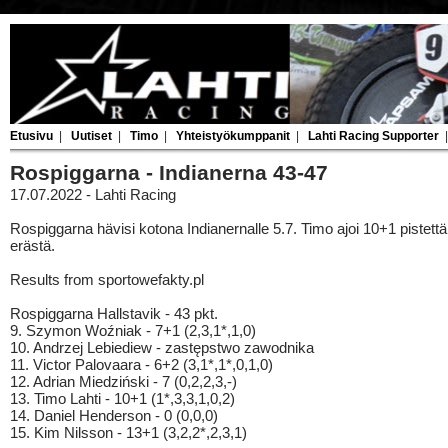
Etusivu
|
Uutiset
|
Timo
|
Yhteistyökumppanit
|
Lahti Racing Supporter
Rospiggarna - Indianerna 43-47
17.07.2022 - Lahti Racing
Rospiggarna hävisi kotona Indianernalle 5.7. Timo ajoi 10+1 pistett
erästä.
Results from sportowefakty.pl
Rospiggarna Hallstavik - 43 pkt.
9. Szymon Woźniak - 7+1 (2,3,1*,1,0)
10. Andrzej Lebiediew - zastępstwo zawodnika
11. Victor Palovaara - 6+2 (3,1*,1*,0,1,0)
12. Adrian Miedziński - 7 (0,2,2,3,-)
13. Timo Lahti - 10+1 (1*,3,3,1,0,2)
14. Daniel Henderson - 0 (0,0,0)
15. Kim Nilsson - 13+1 (3,2,2*,2,3,1)