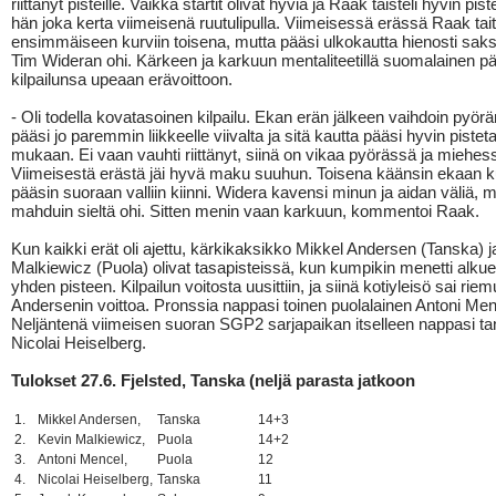
riittänyt pisteille. Vaikka startit olivat hyviä ja Raak taisteli hyvin piste
hän joka kerta viimeisenä ruutulipulla. Viimeisessä erässä Raak tait
ensimmäiseen kurviin toisena, mutta pääsi ulkokautta hienosti sak
Tim Wideran ohi. Kärkeen ja karkuun mentaliteetillä suomalainen pä
kilpailunsa upeaan erävoittoon.
- Oli todella kovatasoinen kilpailu. Ekan erän jälkeen vaihdoin pyörän
pääsi jo paremmin liikkeelle viivalta ja sitä kautta pääsi hyvin pisteta
mukaan. Ei vaan vauhti riittänyt, siinä on vikaa pyörässä ja miehes
Viimeisestä erästä jäi hyvä maku suuhun. Toisena käänsin ekaan ku
pääsin suoraan valliin kiinni. Widera kavensi minun ja aidan väliä, m
mahduin sieltä ohi. Sitten menin vaan karkuun, kommentoi Raak.
Kun kaikki erät oli ajettu, kärkikaksikko Mikkel Andersen (Tanska) j
Malkiewicz (Puola) olivat tasapisteissä, kun kumpikin menetti alkue
yhden pisteen. Kilpailun voitosta uusittiin, ja siinä kotiyleisö sai riem
Andersenin voittoa. Pronssia nappasi toinen puolalainen Antoni Men
Neljäntenä viimeisen suoran SGP2 sarjapaikan itselleen nappasi ta
Nicolai Heiselberg.
Tulokset 27.6. Fjelsted, Tanska (neljä parasta jatkoon
1.
Mikkel Andersen,
Tanska
14+3
2.
Kevin Malkiewicz,
Puola
14+2
3.
Antoni Mencel,
Puola
12
4.
Nicolai Heiselberg,
Tanska
11