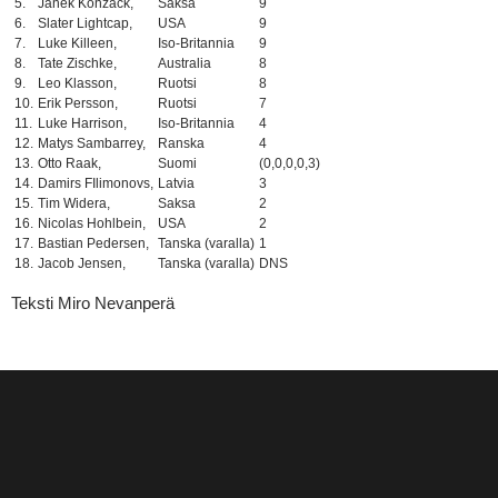
5.
Janek Konzack,
Saksa
9
6.
Slater Lightcap,
USA
9
7.
Luke Killeen,
Iso-Britannia
9
8.
Tate Zischke,
Australia
8
9.
Leo Klasson,
Ruotsi
8
10.
Erik Persson,
Ruotsi
7
11.
Luke Harrison,
Iso-Britannia
4
12.
Matys Sambarrey,
Ranska
4
13.
Otto Raak,
Suomi
(0,0,0,0,3)
14.
Damirs FIlimonovs,
Latvia
3
15.
Tim Widera,
Saksa
2
16.
Nicolas Hohlbein,
USA
2
17.
Bastian Pedersen,
Tanska (varalla)
1
18.
Jacob Jensen,
Tanska (varalla)
DNS
Teksti Miro Nevanperä