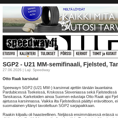
SGP2 - U21 MM-semifinaali, Fjelsted, T
27.06.2026 | Laji: Speedway
Otto Raak karsiutui
Speewayn SGP2 (U21 MM-) karsinnat ajettiin tänään lauantaina
Pardubicessä Tsekeissä, Krskossa Sloveniassa sekä Fjelstedissä
Tanskassa. Karkeloiden ainoa Suomen edustaja Otto Raak ajoi Fjel
ajetussa karsinnassa. Vaikka ilta Fjelstedissä päättyi erävoittoon, ei
suomalainen yltänyt tavoiteltuun SGP2 sarjapaikkaan.
Raakin kilpailu oli haasteellinen. Neljässä ensimmäisessä erässä va