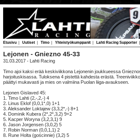
Etusivu
|
Uutiset
|
Timo
|
Yhteistyökumppanit
|
Lahti Racing Supporter
Lejonen - Gniezno 45-33
31.03.2017 - Lahti Racing
Timo ajoi kaksi erää keskiviikkona Lejonenin joukkueessa Gniezn
harjoituskisassa. Tuloksena 4 pistettä kahdesta erästä. Treeniviik
päättyi mukavasti ja mies on valmiina Puolan liiga-avaukseen.
Lejonen Gislaved 45:
1. Timo Lahti (2,-,2,-) 4
2. Linus Eklof (0,0,1*,0) 1+1
3. Aleksander Loktajew (3,3,2*,-) 8+1
4. Dominik Kubera (2*,2*,3,2) 9+2
5. Kacper Woryna (3,2,3,1) 9
6. Jason Jorgensen (3,0,2) 5
7. Robin Norman (0,0,1,1) 2
8. Rune Holta (gościnnie) (3,2) 5