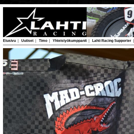
Etusivu
|
Uutiset
|
Timo
|
Yhteistyökumppanit
|
Lahti Racing Supporter