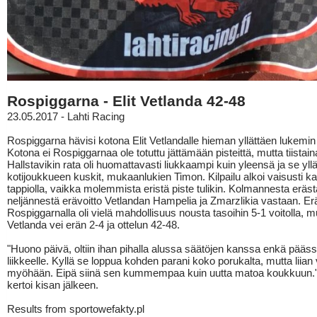
Rospiggarna - Elit Vetlanda 42-48
23.05.2017 - Lahti Racing
Rospiggarna hävisi kotona Elit Vetlandalle hieman yllättäen lukemin
Kotona ei Rospiggarnaa ole totuttu jättämään pisteittä, mutta tiistain
Hallstavikin rata oli huomattavasti liukkaampi kuin yleensä ja se yllät
kotijoukkueen kuskit, mukaanlukien Timon. Kilpailu alkoi vaisusti ka
tappiolla, vaikka molemmista eristä piste tulikin. Kolmannesta erästä
neljännestä erävoitto Vetlandan Hampelia ja Zmarzlikia vastaan. E
Rospiggarnalla oli vielä mahdollisuus nousta tasoihin 5-1 voitolla, mu
Vetlanda vei erän 2-4 ja ottelun 42-48.
"Huono päivä, oltiin ihan pihalla alussa säätöjen kanssa enkä päässy
liikkeelle. Kyllä se loppua kohden parani koko porukalta, mutta liian 
myöhään. Eipä siinä sen kummempaa kuin uutta matoa koukkuun.
kertoi kisan jälkeen.
Results from sportowefakty.pl