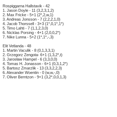
Rospiggarna Hallstavik - 42
1. Jason Doyle - 11 (3,2,3,1,2)
2. Max Fricke - 5+1 (2*,2,w,1)
3. Andreas Jonsson - 7 (2,2,2,1,0)
4. Jacob Thorssell - 3+3 (1*,0,1*,1*)
5. Timo Lahti - 7 (1,1,2,3,0)
6. Nicklas Porsing - 4+1 (2,0,0,2*)
7. Nike Lunna - 5+2 (1*,1*,-,3)
Elit Vetlanda - 48
1. Martin Vaculik - 8 (0,1,3,3,1)
2. Grzegorz Zengota- 6+1 (1,3,2*,t)
3. Jarosław Hampel - 6 (3,3,0,0)
4. Tomas H. Jonasson - 6+1 (0,3,1,2*)
5. Bartosz Zmarzlik - 13 (3,3,2,2,3)
6. Alexander Woentin - 0 (w,w,-,0)
7. Oliver Berntzon - 9+1 (3,2*,0,0,1,3)