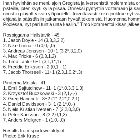
Ihan hyvinhän se meni, ajoin Gregistä ja Iversenistä molemmista oh
pisteille, joten kyyti kyllä piisaa. Onneksi pystyttiin voittamaan ja s
noustiin playoff-viivan yläpuolelle. Toivottavasti koko joukkue nyt v
ehjänä ja päästäisiin jatkamaan hyvää tekemistä. Huomenna homm
Poolessa, nyt pari tuntia unta kaaliin." Timo kommentoi kisan jälkee
Rospiggarna Hallstavik - 49
1. Jason Doyle - 14 (3,3,3,3,2)
2. Nike Lunna - 0 (0,0,-,0)
3. Andreas Jonsson - 10+1 (3,2*,3,2,0)
4. Max Fricke - 6 (0,3,1,2)
5. Timo Lahti - 6+1 (3,1,1*,1)
6. Freddie Eriksson - 2 (0,1,-,1)
7. Jacob Thorssell - 11+1 (2,3,1,0,2*,3)
Piraterna Motala - 41
1. Emil Sajfutdinow - 11+1 (1*,0,3,3,1,3)
2. Krzysztof Buczkowski - 3 (2,1,-,-)
3. Greg Hancock - 8+2 (1*,2,2*,0,2,1)
4. Daniel Davidsson - 3+1 (2,1*,0,-)
5. Niels Kristian Iversen - 7 (2,2,0,3,0)
6. Peter Karlsson - 8 (3,2,0,1,2)
7. Anders Mellgren - 1 (1,0,-,0)
Results from sportowefakty.pl
Photo: Erik Kruse