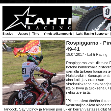
Etusivu
|
Uutiset
|
Timo
|
Yhteistyökumppanit
|
Lahti Racing Supporter
Rospiggarna - Pir
49-41
18.07.2017 - Lahti Racing
Rospiggarna voitti tiistaina 
kotona kahdeksalla pisteellä
samalla tärkeän bonuspist
Hallstavikiin. Bonuspistehä
aina koti- ja vieraskisan
yhteistuloksena runkosarja
ilta oli hyvä ja tuloksena 6+1
neljästä erästä.
"Pisteet olivat tänään tiukass
vastustajina olivat ainoasta
Hancock, Sayfutdinov ja Iversen poislukien kerran vastassa ollut M