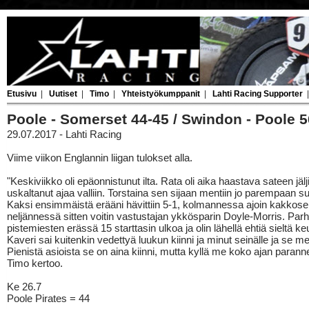
Etusivu
|
Uutiset
|
Timo
|
Yhteistyökumppanit
|
Lahti Racing Supporter
Poole - Somerset 44-45 / Swindon - Poole 5
29.07.2017 - Lahti Racing
Viime viikon Englannin liigan tulokset alla.
"Keskiviikko oli epäonnistunut ilta. Rata oli aika haastava sateen jälj
uskaltanut ajaa valliin. Torstaina sen sijaan mentiin jo parempaan s
Kaksi ensimmäistä erääni hävittiin 5-1, kolmannessa ajoin kakkose
neljännessä sitten voitin vastustajan ykkösparin Doyle-Morris. Par
pistemiesten erässä 15 starttasin ulkoa ja olin lähellä ehtiä sieltä ke
Kaveri sai kuitenkin vedettyä luukun kiinni ja minut seinälle ja se meni
Pienistä asioista se on aina kiinni, mutta kyllä me koko ajan parann
Timo kertoo.
Ke 26.7
Poole Pirates = 44