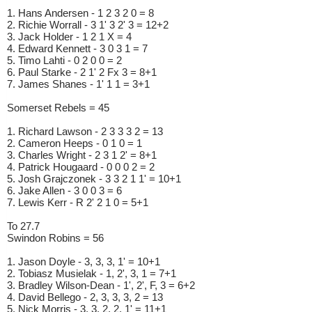
1. Hans Andersen - 1 2 3 2 0 = 8
2. Richie Worrall - 3 1' 3 2' 3 = 12+2
3. Jack Holder - 1 2 1 X = 4
4. Edward Kennett - 3 0 3 1 = 7
5. Timo Lahti - 0 2 0 0 = 2
6. Paul Starke - 2 1' 2 Fx 3 = 8+1
7. James Shanes - 1' 1 1 = 3+1
Somerset Rebels = 45
1. Richard Lawson - 2 3 3 3 2 = 13
2. Cameron Heeps - 0 1 0 = 1
3. Charles Wright - 2 3 1 2' = 8+1
4. Patrick Hougaard - 0 0 0 2 = 2
5. Josh Grajczonek - 3 3 2 1 1' = 10+1
6. Jake Allen - 3 0 0 3 = 6
7. Lewis Kerr - R 2' 2 1 0 = 5+1
To 27.7
Swindon Robins = 56
1. Jason Doyle - 3, 3, 3, 1' = 10+1
2. Tobiasz Musielak - 1, 2', 3, 1 = 7+1
3. Bradley Wilson-Dean - 1', 2', F, 3 = 6+2
4. David Bellego - 2, 3, 3, 3, 2 = 13
5. Nick Morris - 3, 3, 2, 2, 1' = 11+1