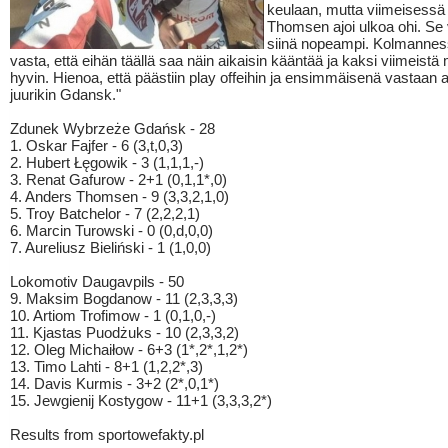
keulaan, mutta viimeisessä
Thomsen ajoi ulkoa ohi. Se 
siinä nopeampi. Kolmannes
vasta, että eihän täällä saa näin aikaisin kääntää ja kaksi viimeistä 
hyvin. Hienoa, että päästiin play offeihin ja ensimmäisenä vastaan 
juurikin Gdansk."
Zdunek Wybrzeże Gdańsk - 28
1. Oskar Fajfer - 6 (3,t,0,3)
2. Hubert Łęgowik - 3 (1,1,1,-)
3. Renat Gafurow - 2+1 (0,1,1*,0)
4. Anders Thomsen - 9 (3,3,2,1,0)
5. Troy Batchelor - 7 (2,2,2,1)
6. Marcin Turowski - 0 (0,d,0,0)
7. Aureliusz Bieliński - 1 (1,0,0)
Lokomotiv Daugavpils - 50
9. Maksim Bogdanow - 11 (2,3,3,3)
10. Artiom Trofimow - 1 (0,1,0,-)
11. Kjastas Puodżuks - 10 (2,3,3,2)
12. Oleg Michaiłow - 6+3 (1*,2*,1,2*)
13. Timo Lahti - 8+1 (1,2,2*,3)
14. Davis Kurmis - 3+2 (2*,0,1*)
15. Jewgienij Kostygow - 11+1 (3,3,3,2*)
Results from sportowefakty.pl