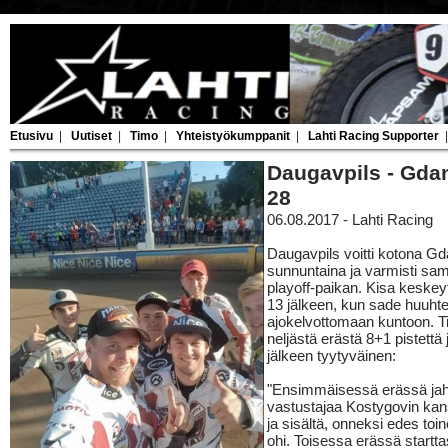
Etusivu
|
Uutiset
|
Timo
|
Yhteistyökumppanit
|
Lahti Racing Supporter
Daugavpils - Gda
28
06.08.2017 - Lahti Racing
Daugavpils voitti kotona G
sunnuntaina ja varmisti sam
playoff-paikan. Kisa keskeyt
13 jälkeen, kun sade huuhte
ajokelvottomaan kuntoon. T
neljästä erästä 8+1 pistettä j
jälkeen tyytyväinen:
"Ensimmäisessä erässä jahd
vastustajaa Kostygovin kan
ja sisältä, onneksi edes toi
ohi. Toisessa erässä startta