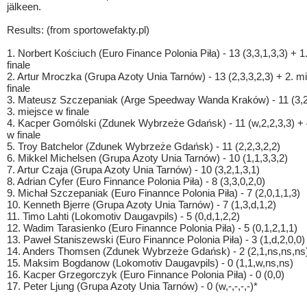
jälkeen.
Results: (from sportowefakty.pl)
1. Norbert Kościuch (Euro Finance Polonia Piła) - 13 (3,3,1,3,3) + 
finale
2. Artur Mroczka (Grupa Azoty Unia Tarnów) - 13 (2,3,3,2,3) + 2. m
finale
3. Mateusz Szczepaniak (Arge Speedway Wanda Kraków) - 11 (3,2,
3. miejsce w finale
4. Kacper Gomólski (Zdunek Wybrzeże Gdańsk) - 11 (w,2,2,3,3) + 
w finale
5. Troy Batchelor (Zdunek Wybrzeże Gdańsk) - 11 (2,2,3,2,2)
6. Mikkel Michelsen (Grupa Azoty Unia Tarnów) - 10 (1,1,3,3,2)
7. Artur Czaja (Grupa Azoty Unia Tarnów) - 10 (3,2,1,3,1)
8. Adrian Cyfer (Euro Finnance Polonia Piła) - 8 (3,3,0,2,0)
9. Michał Szczepaniak (Euro Finannce Polonia Piła) - 7 (2,0,1,1,3)
10. Kenneth Bjerre (Grupa Azoty Unia Tarnów) - 7 (1,3,d,1,2)
11. Timo Lahti (Lokomotiv Daugavpils) - 5 (0,d,1,2,2)
12. Wadim Tarasienko (Euro Finannce Polonia Piła) - 5 (0,1,2,1,1)
13. Paweł Staniszewski (Euro Finannce Polonia Piła) - 3 (1,d,2,0,0)
14. Anders Thomsen (Zdunek Wybrzeże Gdańsk) - 2 (2,1,ns,ns,ns
15. Maksim Bogdanow (Lokomotiv Daugavpils) - 0 (1,1,w,ns,ns)
16. Kacper Grzegorczyk (Euro Finnance Polonia Piła) - 0 (0,0)
17. Peter Ljung (Grupa Azoty Unia Tarnów) - 0 (w,-,-,-,-)*