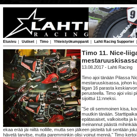
Etusivu
|
Uutiset
|
Timo
|
Yhteistyökumppanit
|
Lahti Racing Supporter
Timo 11. Nice-liig
mestaruuskisass
13.08.2017 - Lahti Racing
Timo ajoi tänään Pilassa Nic
mestaruuskisassa, johon kut
liigan 16 parasta keskiarvo
perusteella. Timo ajoi viisi pi
sijoittui 11:nneksi.
"Se oli semmoinen kisa, k
muutkin tänään. Starttipaikat
epätasaiset, valkoiselta ja ke
meinannut päästä mihinkää
ekaa erää jäi niiltä nollille, mutta sen jälkeen pisteitä tuli sentään jok
hävetä tarvitse, mutta paremminkin olisi voinut mennä." Timo kertoi