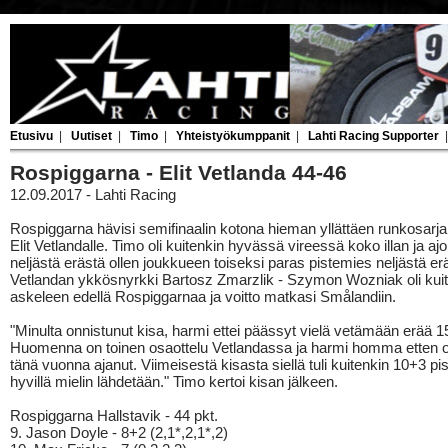
Etusivu
|
Uutiset
|
Timo
|
Yhteistyökumppanit
|
Lahti Racing Supporter
Rospiggarna - Elit Vetlanda 44-46
12.09.2017 - Lahti Racing
Rospiggarna hävisi semifinaalin kotona hieman yllättäen runkosarjan
Elit Vetlandalle. Timo oli kuitenkin hyvässä vireessä koko illan ja ajoi
neljästä erästä ollen joukkueen toiseksi paras pistemies neljästä erä
Vetlandan ykkösnyrkki Bartosz Zmarzlik - Szymon Wozniak oli kui
askeleen edellä Rospiggarnaa ja voitto matkasi Smålandiin.
"Minulta onnistunut kisa, harmi ettei päässyt vielä vetämään erää 1
Huomenna on toinen osaottelu Vetlandassa ja harmi homma etten ol
tänä vuonna ajanut. Viimeisestä kisasta siellä tuli kuitenkin 10+3 pis
hyvillä mielin lähdetään." Timo kertoi kisan jälkeen.
Rospiggarna Hallstavik - 44 pkt.
9. Jason Doyle - 8+2 (2,1*,2,1*,2)