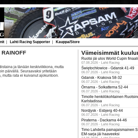
nit
|
Lahti Racing Supporter
|
Kauppa/Store
rd RAINOFF
Viimeisimmät kuulu
Ruotsi jäi ulos World Cupin finaal
07.08.2026 - Lahti Racing
 tiistaina ja tänään keskiviikkona, mutta
Świętochłowice - Gdansk 41-49
oin päivällä. Seuraavaksi yritetään
06.07.2026 - Lahti Racing
, mutta rata ei kuivanut ajokuntoon.
Gdansk - Krakova 58-32
06.07.2026 - Lahti Racing
Örnarna - Solkatterna 52-44
06.07.2026 - Lahti Racing
Timolle henkilökohtainen Ruotsi
Karlstadissa
06.07.2026 - Lahti Racing
Nordjysk - Esbjerg 40-44
06.07.2026 - Lahti Racing
Piraterna - Dackarna 44-46
06.07.2026 - Lahti Racing
Timo Lahdella painajaismainen
EM-sarja jäi haaveeksi