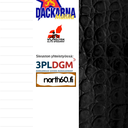
Sivuston yhteistyössä: