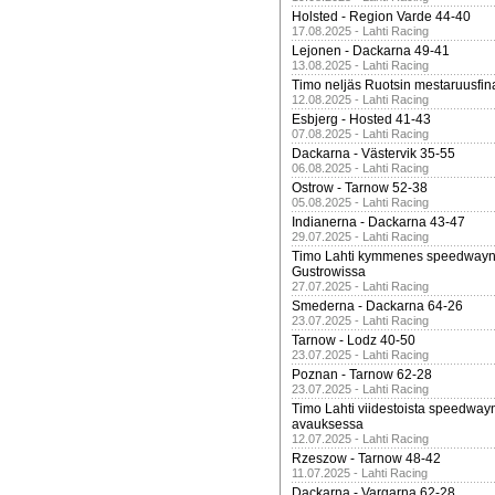
Holsted - Region Varde 44-40
17.08.2025 - Lahti Racing
Lejonen - Dackarna 49-41
13.08.2025 - Lahti Racing
Timo neljäs Ruotsin mestaruusfin
12.08.2025 - Lahti Racing
Esbjerg - Hosted 41-43
07.08.2025 - Lahti Racing
Dackarna - Västervik 35-55
06.08.2025 - Lahti Racing
Ostrow - Tarnow 52-38
05.08.2025 - Lahti Racing
Indianerna - Dackarna 43-47
29.07.2025 - Lahti Racing
Timo Lahti kymmenes speedwayn 
Gustrowissa
27.07.2025 - Lahti Racing
Smederna - Dackarna 64-26
23.07.2025 - Lahti Racing
Tarnow - Lodz 40-50
23.07.2025 - Lahti Racing
Poznan - Tarnow 62-28
23.07.2025 - Lahti Racing
Timo Lahti viidestoista speedway
avauksessa
12.07.2025 - Lahti Racing
Rzeszow - Tarnow 48-42
11.07.2025 - Lahti Racing
Dackarna - Vargarna 62-28