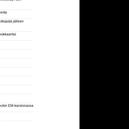
gesta
olkapää jälleen
oukkaantui
eckin EM-karsinnassa