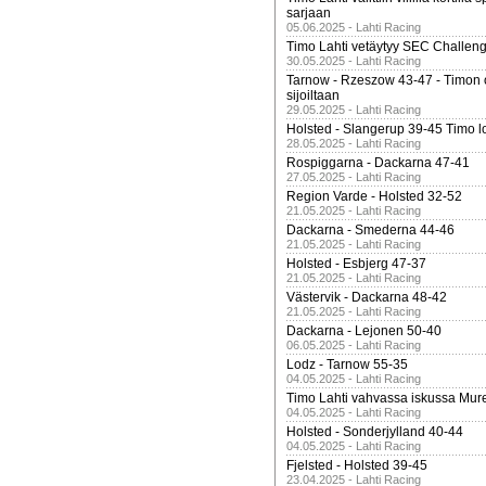
sarjaan
05.06.2025 - Lahti Racing
Timo Lahti vetäytyy SEC Challen
30.05.2025 - Lahti Racing
Tarnow - Rzeszow 43-47 - Timon 
sijoiltaan
29.05.2025 - Lahti Racing
Holsted - Slangerup 39-45 Timo l
28.05.2025 - Lahti Racing
Rospiggarna - Dackarna 47-41
27.05.2025 - Lahti Racing
Region Varde - Holsted 32-52
21.05.2025 - Lahti Racing
Dackarna - Smederna 44-46
21.05.2025 - Lahti Racing
Holsted - Esbjerg 47-37
21.05.2025 - Lahti Racing
Västervik - Dackarna 48-42
21.05.2025 - Lahti Racing
Dackarna - Lejonen 50-40
06.05.2025 - Lahti Racing
Lodz - Tarnow 55-35
04.05.2025 - Lahti Racing
Timo Lahti vahvassa iskussa Mur
04.05.2025 - Lahti Racing
Holsted - Sonderjylland 40-44
04.05.2025 - Lahti Racing
Fjelsted - Holsted 39-45
23.04.2025 - Lahti Racing