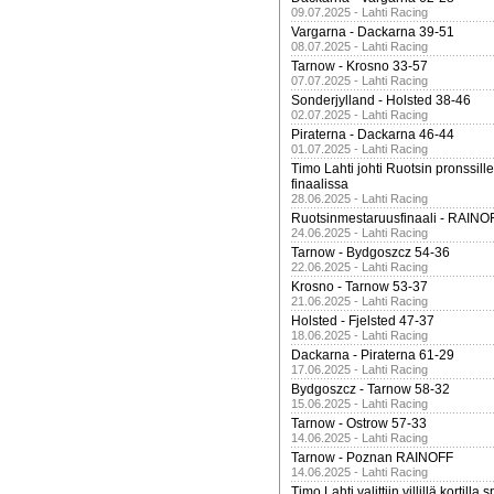
09.07.2025 - Lahti Racing
Vargarna - Dackarna 39-51
08.07.2025 - Lahti Racing
Tarnow - Krosno 33-57
07.07.2025 - Lahti Racing
Sonderjylland - Holsted 38-46
02.07.2025 - Lahti Racing
Piraterna - Dackarna 46-44
01.07.2025 - Lahti Racing
Timo Lahti johti Ruotsin pronssi
finaalissa
28.06.2025 - Lahti Racing
Ruotsinmestaruusfinaali - RAINO
24.06.2025 - Lahti Racing
Tarnow - Bydgoszcz 54-36
22.06.2025 - Lahti Racing
Krosno - Tarnow 53-37
21.06.2025 - Lahti Racing
Holsted - Fjelsted 47-37
18.06.2025 - Lahti Racing
Dackarna - Piraterna 61-29
17.06.2025 - Lahti Racing
Bydgoszcz - Tarnow 58-32
15.06.2025 - Lahti Racing
Tarnow - Ostrow 57-33
14.06.2025 - Lahti Racing
Tarnow - Poznan RAINOFF
14.06.2025 - Lahti Racing
Timo Lahti valittiin villillä kortil