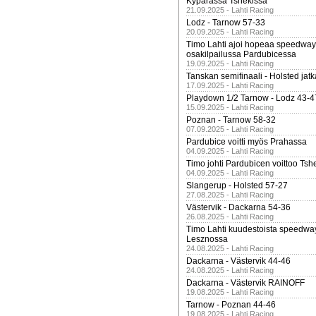
Kypärässä Tshekissä
21.09.2025 - Lahti Racing
Lodz - Tarnow 57-33
20.09.2025 - Lahti Racing
Timo Lahti ajoi hopeaa speedway
osakilpailussa Pardubicessa
19.09.2025 - Lahti Racing
Tanskan semifinaali - Holsted jatk
17.09.2025 - Lahti Racing
Playdown 1/2 Tarnow - Lodz 43-4
15.09.2025 - Lahti Racing
Poznan - Tarnow 58-32
07.09.2025 - Lahti Racing
Pardubice voitti myös Prahassa
04.09.2025 - Lahti Racing
Timo johti Pardubicen voittoo Tshe
04.09.2025 - Lahti Racing
Slangerup - Holsted 57-27
27.08.2025 - Lahti Racing
Västervik - Dackarna 54-36
26.08.2025 - Lahti Racing
Timo Lahti kuudestoista speedwa
Lesznossa
24.08.2025 - Lahti Racing
Dackarna - Västervik 44-46
24.08.2025 - Lahti Racing
Dackarna - Västervik RAINOFF
19.08.2025 - Lahti Racing
Tarnow - Poznan 44-46
19.08.2025 - Lahti Racing