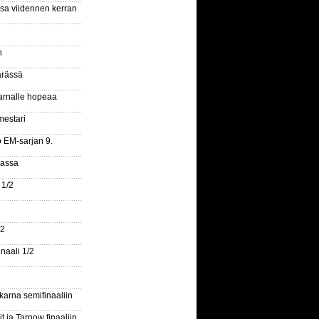
ssa viidennen kerran
n
ärässä
arnalle hopeaa
mestari
o EM-sarjan 9.
gassa
 1/2
/2
naali 1/2
arna semifinaaliin
 ja Tarnow finaaliin