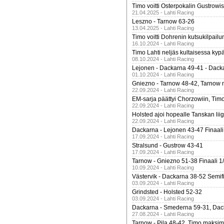
Timo voitti Osterpokalin Gustrowi
21.04.2025 - Lahti Racing
Leszno - Tarnow 63-26
13.04.2025 - Lahti Racing
Timo voitti Dohrenin kutsukilpailu
16.10.2024 - Lahti Racing
Timo Lahti neljäs kultaisessa kyp
08.10.2024 - Lahti Racing
Lejonen - Dackarna 49-41 - Dack
01.10.2024 - Lahti Racing
Gniezno - Tarnow 48-42, Tarnow 
22.09.2024 - Lahti Racing
EM-sarja päättyi Chorzowiin, Tim
22.09.2024 - Lahti Racing
Holsted ajoi hopealle Tanskan lii
22.09.2024 - Lahti Racing
Dackarna - Lejonen 43-47 Finaali
17.09.2024 - Lahti Racing
Stralsund - Gustrow 43-41
17.09.2024 - Lahti Racing
Tarnow - Gniezno 51-38 Finaali 1
10.09.2024 - Lahti Racing
Västervik - Dackarna 38-52 Semifi
03.09.2024 - Lahti Racing
Grindsted - Holsted 52-32
03.09.2024 - Lahti Racing
Dackarna - Smederna 59-31, Dack
27.08.2024 - Lahti Racing
Tarnow - Pila 48-42, Timo maksimit