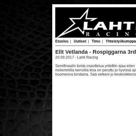
Etusivu
|
Uutiset
|
Timo
|
Yhteistyökumppa
Elit Vetlanda - Rospiggarna 3
20.09.2017 - Lahti Racing
Semifinaalin toista osaottelua yritettiin ajaa eilen
molemmilla kerroilla kisa on peruttu jo hyvissä aj
huomenna torstaina. Sää selkeni jo keskiviikkona