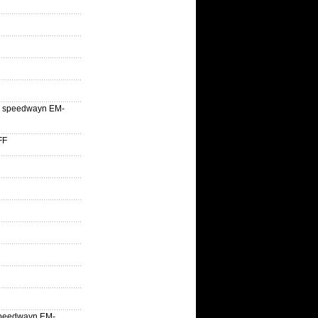
lle speedwayn EM-
FF
la speedwayn EM-