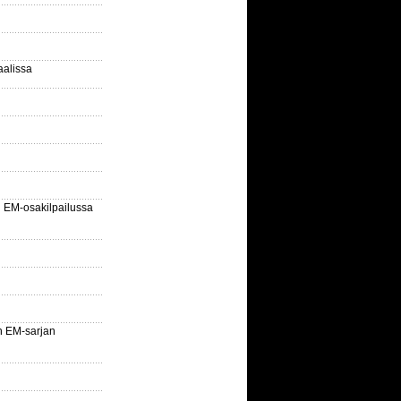
aalissa
EM-osakilpailussa
n EM-sarjan