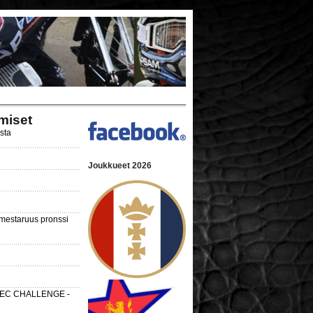
miset
ista
Joukkueet 2026
nmestaruus pronssi
 SEC CHALLENGE -