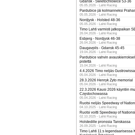
Gdansk - Swietochlowice 53-36
05.05.2026 - Lahti Racing
Pardubice jäi kolmanneksi Praha
05.05.2026 - Lahti Racing
Nordjysk - Holsted 48-36
05.05.2026 - Lahti Racing
Timo Lahti varmisti jatkopaikan 
26.04.2026 - Lahti Racing
Esbjerg - Nordjysk 46-38
26.04.2026 - Lahti Racing
Daugavpils - Gdansk 45-45
19.04.2026 - Lahti Racing
Pardubice vahvin avauskierroksel
pistettä
15.04.2026 - Lahti Racing
4.4.2026 Timo neljäs Gustrowissa
05.04.2026 - Lahti Racing
28.3.2026 Henryk Zyto memorial
05.04.2026 - Lahti Racing
22.3.2026 Kausi 2026 käyntiin mui
Częstochowassa
05.04.2026 - Lahti Racing
Ruotsi neljäs Speedway of Nation
04.10.2025 - Lahti Racing
Ruotsi voitti Speedway of Nation
02.10.2025 - Lahti Racing
Holstedille pronssia Tanskassa
26.09.2025 - Lahti Racing
Timo Lahti 11:s legendaarisessa 