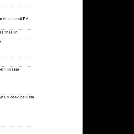
n viimeisessä EM-
aa finaaliin
7
kin liigassa
yn EM-osakilpailussa