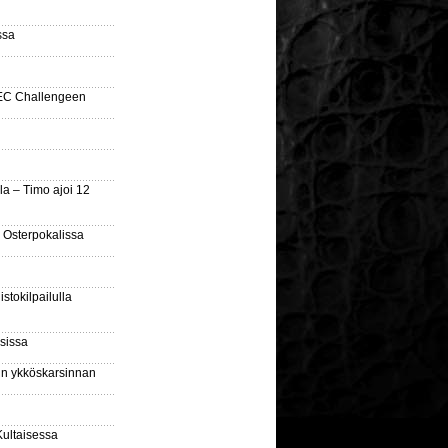
ssa
SEC Challengeen
la – Timo ajoi 12
 Osterpokalissa
stokilpailulla
sissa
sin ykköskarsinnan
Kultaisessa