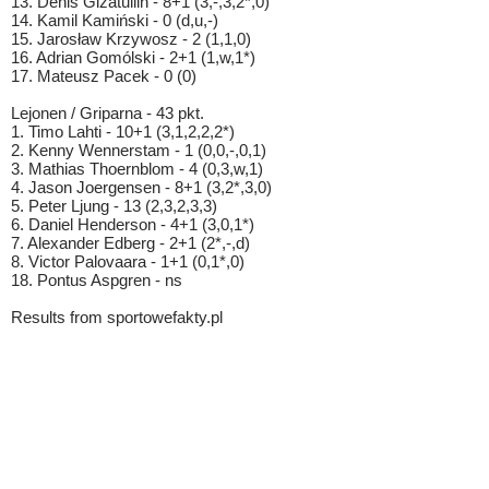
13. Denis Gizatullin - 8+1 (3,-,3,2*,0)
14. Kamil Kamiński - 0 (d,u,-)
15. Jarosław Krzywosz - 2 (1,1,0)
16. Adrian Gomólski - 2+1 (1,w,1*)
17. Mateusz Pacek - 0 (0)
Lejonen / Griparna - 43 pkt.
1. Timo Lahti - 10+1 (3,1,2,2,2*)
2. Kenny Wennerstam - 1 (0,0,-,0,1)
3. Mathias Thoernblom - 4 (0,3,w,1)
4. Jason Joergensen - 8+1 (3,2*,3,0)
5. Peter Ljung - 13 (2,3,2,3,3)
6. Daniel Henderson - 4+1 (3,0,1*)
7. Alexander Edberg - 2+1 (2*,-,d)
8. Victor Palovaara - 1+1 (0,1*,0)
18. Pontus Aspgren - ns
Results from sportowefakty.pl