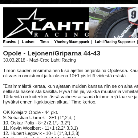
Etusivu
|
Uutiset
|
Timo
|
Yhteistyökumppanit
|
Lahti Racing Supporter
Opole - Lejonen/Griparna 44-43
30.03.2018 - Mad-Croc Lahti Racing
Timon kauden ensimmäinen kisa ajettiin perjantaina Opolessa. Kau
oli varsin onnistunut ja tuloksena 10+1 pistettä viidestä erästä.
"Ensimmäistä kertaa, kun ajetaan muiden kanssa niin se on aina v
sellaista hakemista kaikilta. Hyvä fiilis jäi, vaikka muutamia virheitäk
Tärkeintä on kuitenkin tässä vaiheessa saada kilometrejä taakse j
hyväksi ennen liigakisojen alkua." Timo kertoo.
OK Kolejarz Opole - 44 pkt.
9. Sebastian Ułamek - 3+1 (1*,2,d,-)
10. Oskar Polis - 8+2 (2,1*,-,3,2*)
11. Kevin Woelbert - 11+1 (2,2*,3,3,1)
12. Hubert Łęgowik - 10+1 (1*,3,1,2,3)