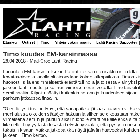
Etusivu
|
Uutiset
|
Timo
|
Yhteistyökumppanit
|
Lahti Racing Supporter
Timo kuudes EM-karsinnassa
28.04.2018 - Mad-Croc Lahti Racing
Lauantain EM-karsinta Tsekin Pardubicessä oli ennakkoon todella
kovatasoinen ja tarjolla oli ainoastaan kolme jatkopaikkaa. Timon ki
huonosti, sillä ensimmäisestä erästä tuli nolla ja toisesta viain yksi 
jälkeen tahti muuttui ja kolmen viimeisen erän voitoilla Timo taisteli 
semifinaaliin. Kilpailu päättyi kuitenkin nollaan ja kuudenteen sijaan
parhaan jatkaessa finaaliin.
"Olen tietysti tosi pettynyt, että sarjapaikka jäi taas haaveeksi. Kaks
meni alussa oikeiden säätöjen hakuun ja siihen se oikeastaan ratke
viimeisenä semiin ja jouduin siksi huonolle starttipaikalle enkä siitä
liikkeelle. Löytyy tästä kisasta tietysti hyvääkin, että pystyin nous
takaisin kisaan, vaikka jatkopaikka näytti jäävän haaveeksi kahden
jälkeen." Timo kertoo.