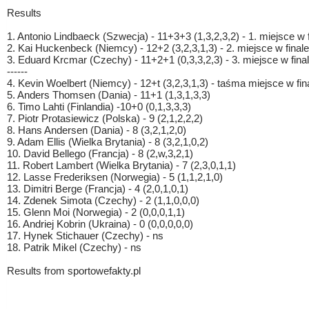
Results
1. Antonio Lindbaeck (Szwecja) - 11+3+3 (1,3,2,3,2) - 1. miejsce w f
2. Kai Huckenbeck (Niemcy) - 12+2 (3,2,3,1,3) - 2. miejsce w finale
3. Eduard Krcmar (Czechy) - 11+2+1 (0,3,3,2,3) - 3. miejsce w fina
------
4. Kevin Woelbert (Niemcy) - 12+t (3,2,3,1,3) - taśma miejsce w fin
5. Anders Thomsen (Dania) - 11+1 (1,3,1,3,3)
6. Timo Lahti (Finlandia) -10+0 (0,1,3,3,3)
7. Piotr Protasiewicz (Polska) - 9 (2,1,2,2,2)
8. Hans Andersen (Dania) - 8 (3,2,1,2,0)
9. Adam Ellis (Wielka Brytania) - 8 (3,2,1,0,2)
10. David Bellego (Francja) - 8 (2,w,3,2,1)
11. Robert Lambert (Wielka Brytania) - 7 (2,3,0,1,1)
12. Lasse Frederiksen (Norwegia) - 5 (1,1,2,1,0)
13. Dimitri Berge (Francja) - 4 (2,0,1,0,1)
14. Zdenek Simota (Czechy) - 2 (1,1,0,0,0)
15. Glenn Moi (Norwegia) - 2 (0,0,0,1,1)
16. Andriej Kobrin (Ukraina) - 0 (0,0,0,0,0)
17. Hynek Stichauer (Czechy) - ns
18. Patrik Mikel (Czechy) - ns
Results from sportowefakty.pl