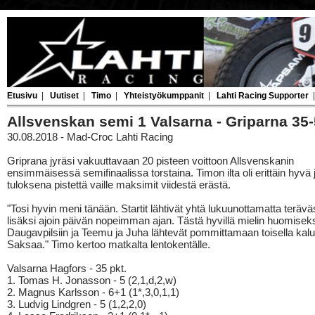
Etusivu
|
Uutiset
|
Timo
|
Yhteistyökumppanit
|
Lahti Racing Supporter
Allsvenskan semi 1 Valsarna - Griparna 35
30.08.2018 - Mad-Croc Lahti Racing
Griprana jyräsi vakuuttavaan 20 pisteen voittoon Allsvenskanin
ensimmäisessä semifinaalissa torstaina. Timon ilta oli erittäin hyvä 
tuloksena pistettä vaille maksimit viidestä erästä.
"Tosi hyvin meni tänään. Startit lähtivät yhtä lukuunottamatta teräväs
lisäksi ajoin päivän nopeimman ajan. Tästä hyvillä mielin huomisek
Daugavpilsiin ja Teemu ja Juha lähtevät pommittamaan toisella kalus
Saksaa." Timo kertoo matkalta lentokentälle.
Valsarna Hagfors - 35 pkt.
1. Tomas H. Jonasson - 5 (2,1,d,2,w)
2. Magnus Karlsson - 6+1 (1*,3,0,1,1)
3. Ludvig Lindgren - 5 (1,2,2,0)