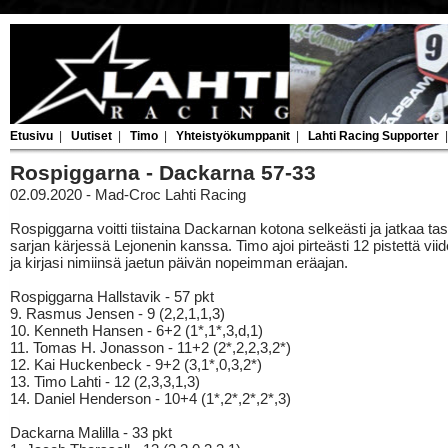
Etusivu
|
Uutiset
|
Timo
|
Yhteistyökumppanit
|
Lahti Racing Supporter
Rospiggarna - Dackarna 57-33
02.09.2020 - Mad-Croc Lahti Racing
Rospiggarna voitti tiistaina Dackarnan kotona selkeästi ja jatkaa tas
sarjan kärjessä Lejonenin kanssa. Timo ajoi pirteästi 12 pistettä vii
ja kirjasi nimiinsä jaetun päivän nopeimman eräajan.
Rospiggarna Hallstavik - 57 pkt
9. Rasmus Jensen - 9 (2,2,1,1,3)
10. Kenneth Hansen - 6+2 (1*,1*,3,d,1)
11. Tomas H. Jonasson - 11+2 (2*,2,2,3,2*)
12. Kai Huckenbeck - 9+2 (3,1*,0,3,2*)
13. Timo Lahti - 12 (2,3,3,1,3)
14. Daniel Henderson - 10+4 (1*,2*,2*,2*,3)
Dackarna Malilla - 33 pkt