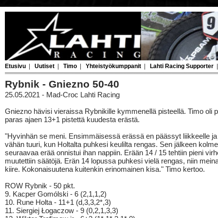
Etusivu
|
Uutiset
|
Timo
|
Yhteistyökumppanit
|
Lahti Racing Supporter
Rybnik - Gniezno 50-40
25.05.2021 - Mad-Croc Lahti Racing
Gniezno hävisi vieraissa Rybnikille kymmenellä pisteellä. Timo oli 
paras ajaen 13+1 pistettä kuudesta erästä.
"Hyvinhän se meni. Ensimmäisessä erässä en päässyt liikkeelle ja
vähän tuuri, kun Holtalta puhkesi keulilta rengas. Sen jälkeen kolme
seuraavaa erää onnistui ihan nappiin. Erään 14 / 15 tehtiin pieni vir
muutettiin säätöjä. Erän 14 lopussa puhkesi vielä rengas, niin meinas
kiire. Kokonaisuutena kuitenkin erinomainen kisa." Timo kertoo.
ROW Rybnik - 50 pkt.
9. Kacper Gomólski - 6 (2,1,1,2)
10. Rune Holta - 11+1 (d,3,3,2*,3)
11. Siergiej Łogaczow - 9 (0,2,1,3,3)